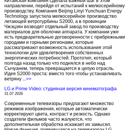
Китайская компания сделала важный шаг в этом
направлении, перейдя от испытаний к мелкосерийному
производству. Компания Beijing Linyi Yunchuan Energy
Technology запустила мелкосерийное производство
летающей ветротурбины S2000, а в провинции
Чжэцзян возводят отдельный завод по производству
материалов для оболочки аппарата. У компании уже
есть предварительные договоренности с прибрежными
городами и горными регионами, которые
рассматривают возможность использования этой
технологии для удовлетворения собственных
энергетических потребностей. Прототип, который
полгода назад только что поднялся в небо над
Сычуанем, теперь превращается в целую отрасль.
Идея S2000 проста: вместо того чтобы устанавливать
ветряну
...>>
LG и Prime Video: студияная версия кинематографа
31.07.2026
Современные телевизоры предлагают множество
режимов изображения, которые автоматически
корректируют цвета, контраст и резкость. Однако
создатели фильмов часто жалуются, что
дополнительная обработка искажает их замысел.
Новая функция, появившаяся на телевизорах LG,