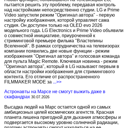
пытается решить эту проблему, передавая контроль
над настройками непосредственно студии. LG и Prime
Video запустили режим "Оригинал автора" - первую
настройку изображения, которой управляет сама
студия. Он доступен только на OLED evo 2026
модельного года. LG Electronics и Prime Video объявили
о совместной инициативе, приуроченной к
стриминговой премьере фильма "Властелины
Вселенной". В рамках сотрудничества на телевизорах
компании появились две новые функции - режим
изображения "Оригинал автора" и голосовая команда
для пульта Magic Remote. Ключевая новинка - режим
"Оригинал автора", который в LG называют первым в
области настройки изображения для стримингового
контента. Его отличие от распространенного
FILMMAKER MODE за
...>>
Астронавты на Марсе не смогут выжить даже в
скафандрах
30.07.2026
Высадка людей на Марс остается одной из самых
амбициозных целей космических агентств. Красная
планета лишена пригодной для дыхания атмосферы и
подвергается высокому уровню солнечной радиации,
поэтому астронавты смогут находиться на ее