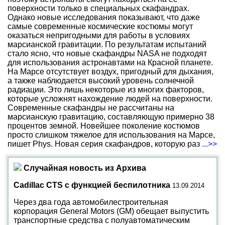
поверхности только в специальных скафандрах.
Однако новые исследования показывают, что даже
самые современные космические костюмы могут
оказаться непригодными для работы в условиях
марсианской гравитации. По результатам испытаний
стало ясно, что новые скафандры NASA не подходят
для использования астронавтами на Красной планете.
На Марсе отсутствует воздух, пригодный для дыхания,
а также наблюдается высокий уровень солнечной
радиации. Это лишь некоторые из многих факторов,
которые усложнят нахождение людей на поверхности.
Современные скафандры не рассчитаны на
марсианскую гравитацию, составляющую примерно 38
процентов земной. Новейшее поколение костюмов
просто слишком тяжелое для использования на Марсе,
пишет Phys. Новая серия скафандров, которую раз
...>>
Случайная новость из Архива
Cadillac CTS с функцией беспилотника
13.09.2014
Через два года автомобилестроительная
корпорация General Motors (GM) обещает выпустить
транспортные средства с полуавтоматическим