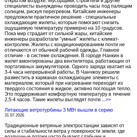
открытом воздухе. Мусорщики, строители и другие
специалисты вынуждены проводить часы под палящим
солнцем, рискуя перегревом. Китайские инженеры
предложили практичное решение - специальные
охлаждающие жилеты, которые помогают снизить
ощущаемую температуру примерно на 10 градусов.
Пока мир страдает от сильной жары, китайские
инженеры разработали "умные" жилеты с климат-
контролем. Жилеты с кондиционированием почти не
отличаются от обычной рабочей одежды. Главное
отличие - в системе охлаждения. В городе Нанкин в
жилет вмонтированы два вентилятора, работающих от
портативных аккумуляторов. Одного заряда хватает на
3-4 часа непрерывной работы. В Чанчжоу решили
разместить в карманах охлаждающие элементы с
материалом, который при нагревании переходит из
твердого состояния в жидкое, активно поглощая тепло.
Это поддерживает комфортную температуру в течение
2,5-4 часов. Такие жилеты выглядят почти
...>>
Летающие ветротурбины 3 МВт вышли в серию
31.07.2026
Традиционные ветряные электростанции зависят от
силы и стабильности ветра у поверхности земли, где
воздушные потоки часто бывают слабыми и