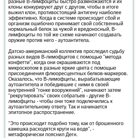
разные B-лимфоциты быстро размножаются и их
клоны конкурируют друг с другом, чтобы в итоге
выжил клон, противостоящий антигену наиболее
эффективно. Когда в системе происходит сбой и
организм ошибочно принимает свой собственный
нормальный белок за чужой и вредоносный, B-
лимфоциты по той же схеме начинают создавать
оружие против него - аутоантитела.
Датско-американский коллектив проследил судьбу
разных видов B-лимофцитов с помощью "метода
конфетти", когда они окрашиваются под
микроскопом в разные яркие цвета с помощью
присоединения флюоресцентных белков-маркеров.
Оказалось, что B-лимофциты, вырабатывающие
аутоантитела и победившие с ними в своей
внутренней "гонке вооружений", начинают затем
"рекрутировать" своих собратьев - другие B-
лимофциты - чтобы они тоже подключились к
аутоантительному ответу. Так и начинается
эпитопное распространение.
"Это происходит подобно тому, как от брошенного
камешка расходятся круги на воде", -
метафорически пояснил Дегн.