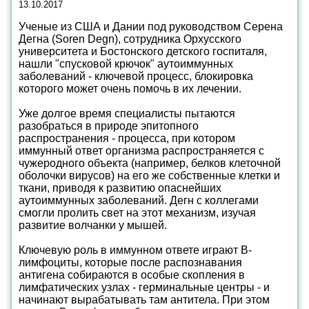
13.10.2017
Ученые из США и Дании под руководством Серена
Дегна (Soren Degn), сотрудника Орхусского
университета и Бостонского детского госпиталя,
нашли "спусковой крючок" аутоиммунных
заболеваний - ключевой процесс, блокировка
которого может очень помочь в их лечении.
Уже долгое время специалисты пытаются
разобраться в природе эпитопного
распространения - процесса, при котором
иммунный ответ организма распространяется с
чужеродного объекта (например, белков клеточной
оболочки вирусов) на его же собственные клетки и
ткани, приводя к развитию опаснейших
аутоиммунных заболеваний. Дегн с коллегами
смогли пролить свет на этот механизм, изучая
развитие волчанки у мышей.
Ключевую роль в иммунном ответе играют B-
лимфоциты, которые после распознавания
антигена собираются в особые скопления в
лимфатических узлах - герминальные центры - и
начинают вырабатывать там антитела. При этом