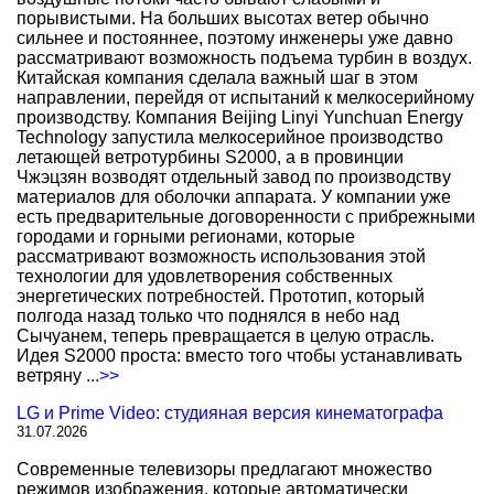
порывистыми. На больших высотах ветер обычно
сильнее и постояннее, поэтому инженеры уже давно
рассматривают возможность подъема турбин в воздух.
Китайская компания сделала важный шаг в этом
направлении, перейдя от испытаний к мелкосерийному
производству. Компания Beijing Linyi Yunchuan Energy
Technology запустила мелкосерийное производство
летающей ветротурбины S2000, а в провинции
Чжэцзян возводят отдельный завод по производству
материалов для оболочки аппарата. У компании уже
есть предварительные договоренности с прибрежными
городами и горными регионами, которые
рассматривают возможность использования этой
технологии для удовлетворения собственных
энергетических потребностей. Прототип, который
полгода назад только что поднялся в небо над
Сычуанем, теперь превращается в целую отрасль.
Идея S2000 проста: вместо того чтобы устанавливать
ветряну
...>>
LG и Prime Video: студияная версия кинематографа
31.07.2026
Современные телевизоры предлагают множество
режимов изображения, которые автоматически