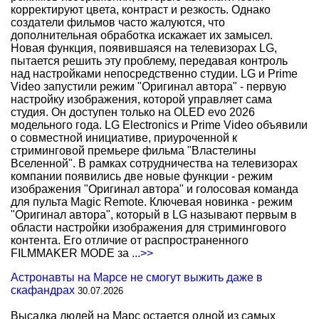
корректируют цвета, контраст и резкость. Однако
создатели фильмов часто жалуются, что
дополнительная обработка искажает их замысел.
Новая функция, появившаяся на телевизорах LG,
пытается решить эту проблему, передавая контроль
над настройками непосредственно студии. LG и Prime
Video запустили режим "Оригинал автора" - первую
настройку изображения, которой управляет сама
студия. Он доступен только на OLED evo 2026
модельного года. LG Electronics и Prime Video объявили
о совместной инициативе, приуроченной к
стриминговой премьере фильма "Властелины
Вселенной". В рамках сотрудничества на телевизорах
компании появились две новые функции - режим
изображения "Оригинал автора" и голосовая команда
для пульта Magic Remote. Ключевая новинка - режим
"Оригинал автора", который в LG называют первым в
области настройки изображения для стримингового
контента. Его отличие от распространенного
FILMMAKER MODE за
...>>
Астронавты на Марсе не смогут выжить даже в
скафандрах
30.07.2026
Высадка людей на Марс остается одной из самых