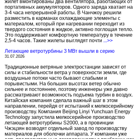
жилет вмонтированы два вентилятора, работающих от
портативных аккумуляторов. Одного заряда хватает на
3-4 часа непрерывной работы. В Чанчжоу решили
разместить в карманах охлаждающие элементы с
материалом, который при нагревании переходит из
твердого состояния в жидкое, активно поглощая тепло.
Это поддерживает комфортную температуру в течение
2,5-4 часов. Такие жилеты выглядят почти
...>>
Летающие ветротурбины 3 МВт вышли в серию
31.07.2026
Традиционные ветряные электростанции зависят от
силы и стабильности ветра у поверхности земли, где
воздушные потоки часто бывают слабыми и
порывистыми. На больших высотах ветер обычно
сильнее и постояннее, поэтому инженеры уже давно
рассматривают возможность подъема турбин в воздух.
Китайская компания сделала важный шаг в этом
направлении, перейдя от испытаний к мелкосерийному
производству. Компания Beijing Linyi Yunchuan Energy
Technology запустила мелкосерийное производство
летающей ветротурбины S2000, а в провинции
Чжэцзян возводят отдельный завод по производству
материалов для оболочки аппарата. У компании уже