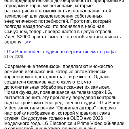
есть предварительные договоренности с прибрежными
городами и горными регионами, которые
рассматривают возможность использования этой
технологии для удовлетворения собственных
энергетических потребностей. Прототип, который
полгода назад только что поднялся в небо над
Сычуанем, теперь превращается в целую отрасль.
Идея S2000 проста: вместо того чтобы устанавливать
ветряну
...>>
LG и Prime Video: студияная версия кинематографа
31.07.2026
Современные телевизоры предлагают множество
режимов изображения, которые автоматически
корректируют цвета, контраст и резкость. Однако
создатели фильмов часто жалуются, что
дополнительная обработка искажает их замысел.
Новая функция, появившаяся на телевизорах LG,
пытается решить эту проблему, передавая контроль
над настройками непосредственно студии. LG и Prime
Video запустили режим "Оригинал автора" - первую
настройку изображения, которой управляет сама
студия. Он доступен только на OLED evo 2026
модельного года. LG Electronics и Prime Video объявили
о совместной инициативе, приуроченной к