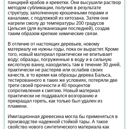
панцирей крабов и креветки. Они высушили раствор
методом сублимации, получив в результате
структуру, заполненную крошечными порами и
каналами, с подложкой из хитозана. Затем они
нагрели смолу до температуры 200 градусов
Цельсия (для вулканизации последней), создав
таким образом крепкие химические связи.
В отличие от настоящих деревьев, новому
материалу не нужны годы, пока он вырастет. Кроме
того, новый материал практически не впитывает
воду; образцы, погруженные в воду и в сильную
кислотную ванну, находились там в течение 30 дней,
практически не растеряв или ослабив своих
качеств, в то время как образцы дерева Бальса,
тестированного в таких же условиях, потеряли две
трети своей прочности и 40 процентов
сопротивления к смятию. Новый материал
практически не поддавался возгоранию и
прекращал гореть, как только был удален из
пламени.
Имитационная древесина могла бы применяться в
производстве надежной стойкой тары. А такое
свойство нового синтетического материала как