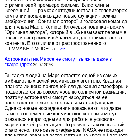
стриминговой премьере фильма "Властелины
Вселенной". В рамках сотрудничества на телевизорах
компании появились две новые функции - режим
изображения "Оригинал автора" и голосовая команда
для пульта Magic Remote. Ключевая новинка - режим
"Оригинал автора", который в LG называют первым в
области настройки изображения для стримингового
контента. Его отличие от распространенного
FILMMAKER MODE за
...>>
Астронавты на Марсе не смогут выжить даже в
скафандрах
30.07.2026
Высадка людей на Марс остается одной из самых
амбициозных целей космических агентств. Красная
планета лишена пригодной для дыхания атмосферы и
подвергается высокому уровню солнечной радиации,
поэтому астронавты смогут находиться на ее
поверхности только в специальных скафандрах.
Однако новые исследования показывают, что даже
самые современные космические костюмы могут
оказаться непригодными для работы в условиях
марсианской гравитации. По результатам испытаний
стало ясно, что новые скафандры NASA не подходят
для использования астронавтами на Красной планете.