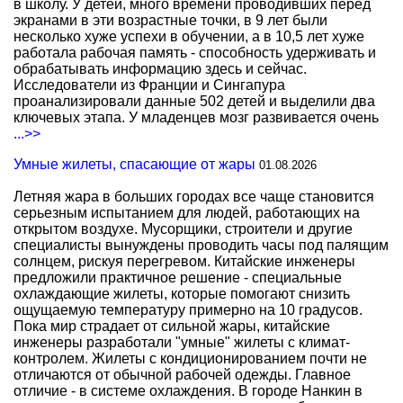
в школу. У детей, много времени проводивших перед
экранами в эти возрастные точки, в 9 лет были
несколько хуже успехи в обучении, а в 10,5 лет хуже
работала рабочая память - способность удерживать и
обрабатывать информацию здесь и сейчас.
Исследователи из Франции и Сингапура
проанализировали данные 502 детей и выделили два
ключевых этапа. У младенцев мозг развивается очень
...>>
Умные жилеты, спасающие от жары
01.08.2026
Летняя жара в больших городах все чаще становится
серьезным испытанием для людей, работающих на
открытом воздухе. Мусорщики, строители и другие
специалисты вынуждены проводить часы под палящим
солнцем, рискуя перегревом. Китайские инженеры
предложили практичное решение - специальные
охлаждающие жилеты, которые помогают снизить
ощущаемую температуру примерно на 10 градусов.
Пока мир страдает от сильной жары, китайские
инженеры разработали "умные" жилеты с климат-
контролем. Жилеты с кондиционированием почти не
отличаются от обычной рабочей одежды. Главное
отличие - в системе охлаждения. В городе Нанкин в