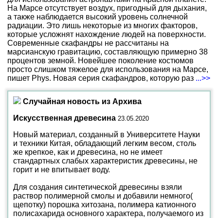
На Марсе отсутствует воздух, пригодный для дыхания,
а также наблюдается высокий уровень солнечной
радиации. Это лишь некоторые из многих факторов,
которые усложнят нахождение людей на поверхности.
Современные скафандры не рассчитаны на
марсианскую гравитацию, составляющую примерно 38
процентов земной. Новейшее поколение костюмов
просто слишком тяжелое для использования на Марсе,
пишет Phys. Новая серия скафандров, которую раз
...>>
Случайная новость из Архива
Искусственная древесина
23.05.2020
Новый материал, созданный в Университете Науки
и техники Китая, обладающий легким весом, столь
же крепкое, как и древесина, но не имеет
стандартных слабых характеристик древесины, не
горит и не впитывает воду.
Для создания синтетической древесины взяли
раствор полимерной смолы и добавили немного(
щепотку) порошка хитозана, полимера катионного
полисахарида основного характера, получаемого из