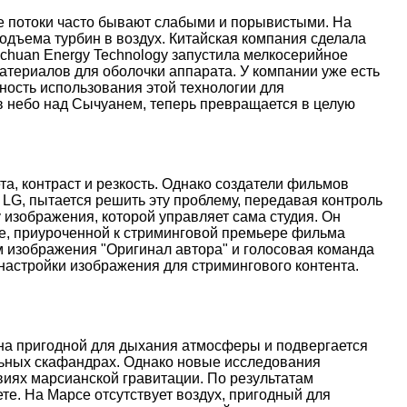
ые потоки часто бывают слабыми и порывистыми. На
дъема турбин в воздух. Китайская компания сделала
nchuan Energy Technology запустила мелкосерийное
атериалов для оболочки аппарата. У компании уже есть
ость использования этой технологии для
 в небо над Сычуанем, теперь превращается в целую
, контраст и резкость. Однако создатели фильмов
 LG, пытается решить эту проблему, передавая контроль
 изображения, которой управляет сама студия. Он
иве, приуроченной к стриминговой премьере фильма
м изображения "Оригинал автора" и голосовая команда
настройки изображения для стримингового контента.
ена пригодной для дыхания атмосферы и подвергается
льных скафандрах. Однако новые исследования
иях марсианской гравитации. По результатам
е. На Марсе отсутствует воздух, пригодный для