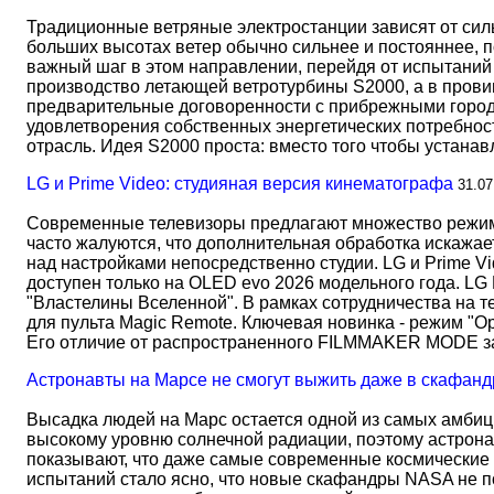
Традиционные ветряные электростанции зависят от сил
больших высотах ветер обычно сильнее и постояннее, 
важный шаг в этом направлении, перейдя от испытаний 
производство летающей ветротурбины S2000, а в прови
предварительные договоренности с прибрежными город
удовлетворения собственных энергетических потребност
отрасль. Идея S2000 проста: вместо того чтобы устана
LG и Prime Video: студияная версия кинематографа
31.07
Современные телевизоры предлагают множество режимов
часто жалуются, что дополнительная обработка искажае
над настройками непосредственно студии. LG и Prime Vi
доступен только на OLED evo 2026 модельного года. LG
"Властелины Вселенной". В рамках сотрудничества на 
для пульта Magic Remote. Ключевая новинка - режим "О
Его отличие от распространенного FILMMAKER MODE 
Астронавты на Марсе не смогут выжить даже в скафанд
Высадка людей на Марс остается одной из самых амбиц
высокому уровню солнечной радиации, поэтому астрона
показывают, что даже самые современные космические 
испытаний стало ясно, что новые скафандры NASA не по