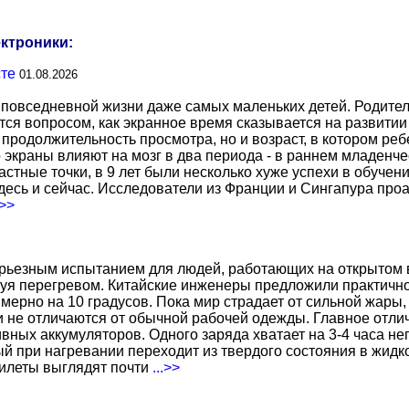
ектроники:
сте
01.08.2026
повседневной жизни даже самых маленьких детей. Родител
тся вопросом, как экранное время сказывается на развитии
о продолжительность просмотра, но и возраст, в котором р
о экраны влияют на мозг в два периода - в раннем младенче
тные точки, в 9 лет были несколько хуже успехи в обучении
есь и сейчас. Исследователи из Франции и Сингапура про
.>>
ерьезным испытанием для людей, работающих на открытом в
уя перегревом. Китайские инженеры предложили практичн
ерно на 10 градусов. Пока мир страдает от сильной жары,
не отличаются от обычной рабочей одежды. Главное отличи
вных аккумуляторов. Одного заряда хватает на 3-4 часа н
 при нагревании переходит из твердого состояния в жидко
жилеты выглядят почти
...>>