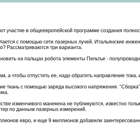
ают участие в общеевропейской программе создания полн
елается с помощью сети лазерных лучей. Итальянские инж
го? Рассматриваются три варианта.
новить на пальцах робота элементы Пельтье - полупровод
ам, а чтобы отпустить ее, надо обратить направление тока,
щие ткань с помощью заряда высокого напряжения. "Сборка
ика.
стве изменчивого манекена не публикуются, известно только
тер по данным лазерных измерений.
ллионов евро, и еще 9 миллионов добавили заинтересован