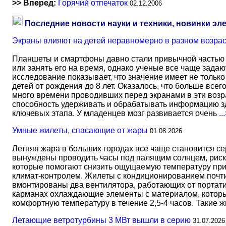
>> Вперед:
Горячий отпечаток
02.12.2006
Последние новости науки и техники, новинки эл
Экраны влияют на детей неравномерно в разном возра
Планшеты и смартфоны давно стали привычной частью 
или занять его на время, однако ученые все чаще задаю
исследование показывает, что значение имеет не тольк
детей от рождения до 8 лет. Оказалось, что больше всег
много времени проводивших перед экранами в эти возрас
способность удерживать и обрабатывать информацию зд
ключевых этапа. У младенцев мозг развивается очень
..
Умные жилеты, спасающие от жары
01.08.2026
Летняя жара в больших городах все чаще становится с
вынуждены проводить часы под палящим солнцем, риск
которые помогают снизить ощущаемую температуру прим
климат-контролем. Жилеты с кондиционированием почти 
вмонтированы два вентилятора, работающих от портати
карманах охлаждающие элементы с материалом, который
комфортную температуру в течение 2,5-4 часов. Такие 
Летающие ветротурбины 3 МВт вышли в серию
31.07.2026