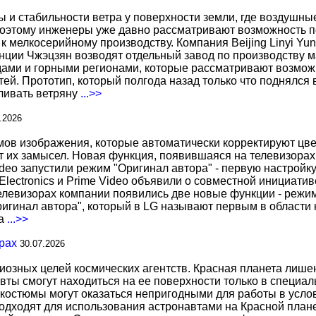
ы и стабильности ветра у поверхности земли, где воздушн
поэтому инженеры уже давно рассматривают возможность по
к мелкосерийному производству. Компания Beijing Linyi Yu
нции Чжэцзян возводят отдельный завод по производству м
ами и горными регионами, которые рассматривают возможн
ей. Прототип, который полгода назад только что поднялся
вливать ветряну
...>>
.2026
 изображения, которые автоматически корректируют цвета
т их замысел. Новая функция, появившаяся на телевизорах
deo запустили режим "Оригинал автора" - первую настройку
 Electronics и Prime Video объявили о совместной инициат
телевизорах компании появились две новые функции - режи
ригинал автора", который в LG называют первым в области 
за
...>>
рах
30.07.2026
иозных целей космических агентств. Красная планета лиш
вты смогут находиться на ее поверхности только в специа
костюмы могут оказаться непригодными для работы в услов
дходят для использования астронавтами на Красной планет