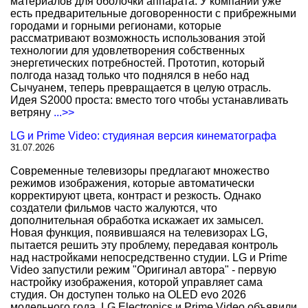
материалов для оболочки аппарата. У компании уже
есть предварительные договоренности с прибрежными
городами и горными регионами, которые
рассматривают возможность использования этой
технологии для удовлетворения собственных
энергетических потребностей. Прототип, который
полгода назад только что поднялся в небо над
Сычуанем, теперь превращается в целую отрасль.
Идея S2000 проста: вместо того чтобы устанавливать
ветряну
...>>
LG и Prime Video: студияная версия кинематографа
31.07.2026
Современные телевизоры предлагают множество
режимов изображения, которые автоматически
корректируют цвета, контраст и резкость. Однако
создатели фильмов часто жалуются, что
дополнительная обработка искажает их замысел.
Новая функция, появившаяся на телевизорах LG,
пытается решить эту проблему, передавая контроль
над настройками непосредственно студии. LG и Prime
Video запустили режим "Оригинал автора" - первую
настройку изображения, которой управляет сама
студия. Он доступен только на OLED evo 2026
модельного года. LG Electronics и Prime Video объявили