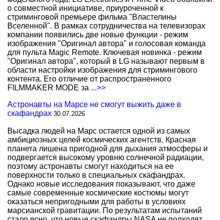
о совместной инициативе, приуроченной к
стриминговой премьере фильма "Властелины
Вселенной". В рамках сотрудничества на телевизорах
компании появились две новые функции - режим
изображения "Оригинал автора" и голосовая команда
для пульта Magic Remote. Ключевая новинка - режим
"Оригинал автора", который в LG называют первым в
области настройки изображения для стримингового
контента. Его отличие от распространенного
FILMMAKER MODE за
...>>
Астронавты на Марсе не смогут выжить даже в
скафандрах
30.07.2026
Высадка людей на Марс остается одной из самых
амбициозных целей космических агентств. Красная
планета лишена пригодной для дыхания атмосферы и
подвергается высокому уровню солнечной радиации,
поэтому астронавты смогут находиться на ее
поверхности только в специальных скафандрах.
Однако новые исследования показывают, что даже
самые современные космические костюмы могут
оказаться непригодными для работы в условиях
марсианской гравитации. По результатам испытаний
стало ясно, что новые скафандры NASA не подходят