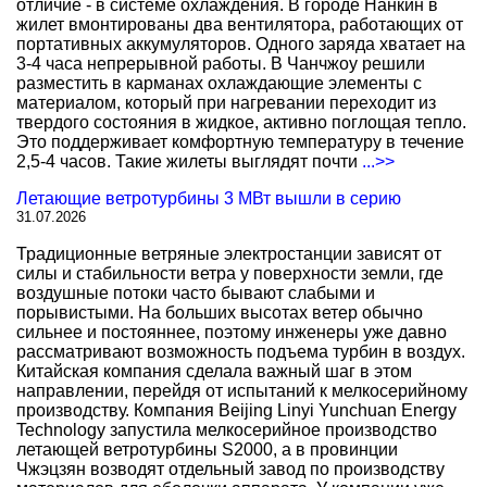
отличие - в системе охлаждения. В городе Нанкин в
жилет вмонтированы два вентилятора, работающих от
портативных аккумуляторов. Одного заряда хватает на
3-4 часа непрерывной работы. В Чанчжоу решили
разместить в карманах охлаждающие элементы с
материалом, который при нагревании переходит из
твердого состояния в жидкое, активно поглощая тепло.
Это поддерживает комфортную температуру в течение
2,5-4 часов. Такие жилеты выглядят почти
...>>
Летающие ветротурбины 3 МВт вышли в серию
31.07.2026
Традиционные ветряные электростанции зависят от
силы и стабильности ветра у поверхности земли, где
воздушные потоки часто бывают слабыми и
порывистыми. На больших высотах ветер обычно
сильнее и постояннее, поэтому инженеры уже давно
рассматривают возможность подъема турбин в воздух.
Китайская компания сделала важный шаг в этом
направлении, перейдя от испытаний к мелкосерийному
производству. Компания Beijing Linyi Yunchuan Energy
Technology запустила мелкосерийное производство
летающей ветротурбины S2000, а в провинции
Чжэцзян возводят отдельный завод по производству