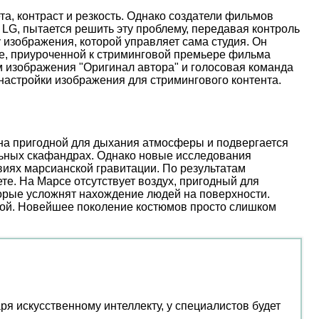
, контраст и резкость. Однако создатели фильмов
 LG, пытается решить эту проблему, передавая контроль
 изображения, которой управляет сама студия. Он
иве, приуроченной к стриминговой премьере фильма
м изображения "Оригинал автора" и голосовая команда
настройки изображения для стримингового контента.
ена пригодной для дыхания атмосферы и подвергается
льных скафандрах. Однако новые исследования
иях марсианской гравитации. По результатам
е. На Марсе отсутствует воздух, пригодный для
торые усложнят нахождение людей на поверхности.
ой. Новейшее поколение костюмов просто слишком
я искусственному интеллекту, у специалистов будет