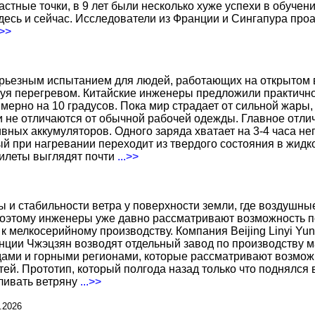
тные точки, в 9 лет были несколько хуже успехи в обучении
есь и сейчас. Исследователи из Франции и Сингапура про
.>>
ерьезным испытанием для людей, работающих на открытом в
уя перегревом. Китайские инженеры предложили практичн
ерно на 10 градусов. Пока мир страдает от сильной жары,
не отличаются от обычной рабочей одежды. Главное отличи
вных аккумуляторов. Одного заряда хватает на 3-4 часа н
 при нагревании переходит из твердого состояния в жидко
жилеты выглядят почти
...>>
ы и стабильности ветра у поверхности земли, где воздушн
поэтому инженеры уже давно рассматривают возможность по
к мелкосерийному производству. Компания Beijing Linyi Yu
нции Чжэцзян возводят отдельный завод по производству м
ами и горными регионами, которые рассматривают возможн
ей. Прототип, который полгода назад только что поднялся
вливать ветряну
...>>
.2026