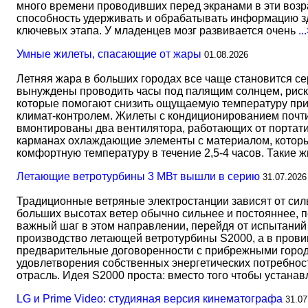
много времени проводивших перед экранами в эти возрас
способность удерживать и обрабатывать информацию зд
ключевых этапа. У младенцев мозг развивается очень
..
Умные жилеты, спасающие от жары
01.08.2026
Летняя жара в больших городах все чаще становится с
вынуждены проводить часы под палящим солнцем, риск
которые помогают снизить ощущаемую температуру прим
климат-контролем. Жилеты с кондиционированием почти 
вмонтированы два вентилятора, работающих от портати
карманах охлаждающие элементы с материалом, который
комфортную температуру в течение 2,5-4 часов. Такие 
Летающие ветротурбины 3 МВт вышли в серию
31.07.2026
Традиционные ветряные электростанции зависят от сил
больших высотах ветер обычно сильнее и постояннее, 
важный шаг в этом направлении, перейдя от испытаний 
производство летающей ветротурбины S2000, а в прови
предварительные договоренности с прибрежными город
удовлетворения собственных энергетических потребност
отрасль. Идея S2000 проста: вместо того чтобы устана
LG и Prime Video: студияная версия кинематографа
31.07