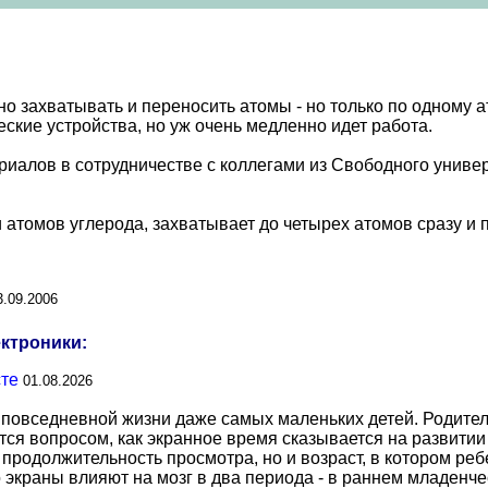
 захватывать и переносить атомы - но только по одному ат
ские устройства, но уж очень медленно идет работа.
иалов в сотрудничестве с коллегами из Свободного универ
 атомов углерода, захватывает до четырех атомов сразу и 
3.09.2006
ектроники:
сте
01.08.2026
повседневной жизни даже самых маленьких детей. Родител
тся вопросом, как экранное время сказывается на развитии
о продолжительность просмотра, но и возраст, в котором р
о экраны влияют на мозг в два периода - в раннем младенче