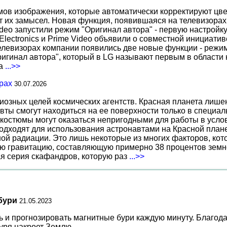
 изображения, которые автоматически корректируют цвета
т их замысел. Новая функция, появившаяся на телевизорах
deo запустили режим "Оригинал автора" - первую настройку
 Electronics и Prime Video объявили о совместной инициат
телевизорах компании появились две новые функции - режи
ригинал автора", который в LG называют первым в области 
за
...>>
рах
30.07.2026
иозных целей космических агентств. Красная планета лиш
вты смогут находиться на ее поверхности только в специа
костюмы могут оказаться непригодными для работы в услов
дходят для использования астронавтами на Красной планет
ной радиации. Это лишь некоторые из многих факторов, ко
ю гравитацию, составляющую примерно 38 процентов земн
ая серия скафандров, которую раз
...>>
бури
21.05.2023
 и прогнозировать магнитные бури каждую минуту. Благодар
уря накроет Землю.