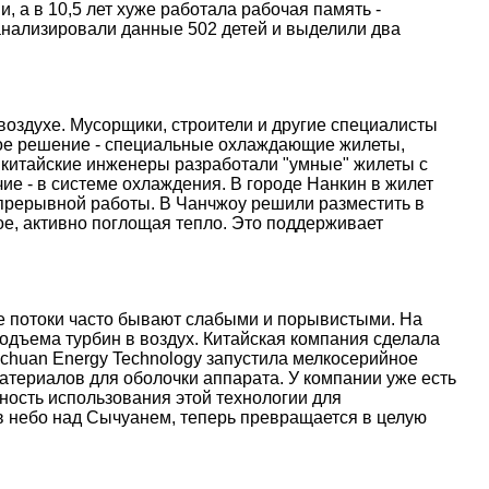
, а в 10,5 лет хуже работала рабочая память -
анализировали данные 502 детей и выделили два
оздухе. Мусорщики, строители и другие специалисты
ое решение - специальные охлаждающие жилеты,
 китайские инженеры разработали "умные" жилеты с
е - в системе охлаждения. В городе Нанкин в жилет
епрерывной работы. В Чанчжоу решили разместить в
е, активно поглощая тепло. Это поддерживает
ые потоки часто бывают слабыми и порывистыми. На
дъема турбин в воздух. Китайская компания сделала
nchuan Energy Technology запустила мелкосерийное
атериалов для оболочки аппарата. У компании уже есть
ость использования этой технологии для
 в небо над Сычуанем, теперь превращается в целую