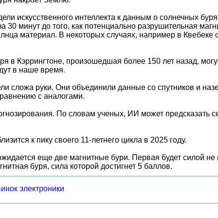
ели искусственного интеллекта к данным о солнечных буря
 30 минут до того, как потенциально разрушительная магн
нца материал. В некоторых случаях, например в Квебеке о
уря в Кэррингтоне, произошедшая более 150 лет назад, мог
дут в наше время.
дели сложа руки. Они объединили данные со спутников и н
сравнению с аналогами.
гнозирования. По словам ученых, ИИ может предсказать с
изится к пику своего 11-летнего цикла в 2025 году.
жидается еще две магнитные бури. Первая будет силой не в
итная буря, сила которой достигнет 5 баллов.
винок электроники