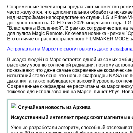
Современные телевизоры предлагают множество режимов
часто жалуются, что дополнительная обработка искажае
над настройками непосредственно студии. LG и Prime Vi
доступен только на OLED evo 2026 модельного года. LG
"Властелины Вселенной". В рамках сотрудничества на 
для пульта Magic Remote. Ключевая новинка - режим "О
Его отличие от распространенного FILMMAKER MODE 
Астронавты на Марсе не смогут выжить даже в скафанд
Высадка людей на Марс остается одной из самых амбиц
высокому уровню солнечной радиации, поэтому астрона
показывают, что даже самые современные космические 
испытаний стало ясно, что новые скафандры NASA не по
дыхания, а также наблюдается высокий уровень солнеч
Современные скафандры не рассчитаны на марсианску
тяжелое для использования на Марсе, пишет Phys. Нов
Случайная новость из Архива
Искусственный интеллект предскажет магнитные 
Ученые разработали алгоритм, способный отслеживать
около 30 минут, прежде чем убийственная магнитная б