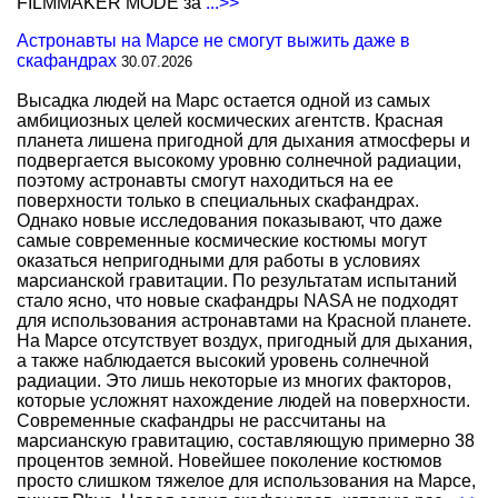
FILMMAKER MODE за
...>>
Астронавты на Марсе не смогут выжить даже в
скафандрах
30.07.2026
Высадка людей на Марс остается одной из самых
амбициозных целей космических агентств. Красная
планета лишена пригодной для дыхания атмосферы и
подвергается высокому уровню солнечной радиации,
поэтому астронавты смогут находиться на ее
поверхности только в специальных скафандрах.
Однако новые исследования показывают, что даже
самые современные космические костюмы могут
оказаться непригодными для работы в условиях
марсианской гравитации. По результатам испытаний
стало ясно, что новые скафандры NASA не подходят
для использования астронавтами на Красной планете.
На Марсе отсутствует воздух, пригодный для дыхания,
а также наблюдается высокий уровень солнечной
радиации. Это лишь некоторые из многих факторов,
которые усложнят нахождение людей на поверхности.
Современные скафандры не рассчитаны на
марсианскую гравитацию, составляющую примерно 38
процентов земной. Новейшее поколение костюмов
просто слишком тяжелое для использования на Марсе,