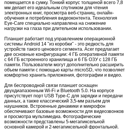
помещается в сумку. Тонкий корпус толщиной всего 7,8
мм делает его идеальным спутником для чтения
электронных книг, просмотра веб-страниц, онлайн-
обучения и потребления видеоконтента. Технология
Eye-Care специально направлена на снижение
нагрузки на глаза при длительном использовании.
Планшет работает под управлением операционной
системы Android 14 "из коробки" - это редкость для
устройств такого ценового сегмента. Acer предлагает
две основные конфигурации: 4 ГБ оперативной памяти
с 64 ГБ встроенного хранилища и 6 ГБ ОЗУ с 128 ГБ
памяти. Пользователи могут дополнительно расширить
объем памяти с помощью карты microSD, что позволяет
комфортно хранить приложения, фотографии и видео.
Для беспроводной связи планшет оснащен
двухдиапазонным Wi-Fi и Bluetooth 5.0. На корпусе
присутствует порт USB Type-C для зарядки и передачи
данных, а также классический 3,5-мм разъем для
наушников. Встроенные динамики и микрофон
обеспечивают базовые возможности для видеозвонков
и просмотра мультимедиа. Фотографические
возможности представлены 5-мегапиксельной
основной камерой и 2-мегапиксельной фронтальной.