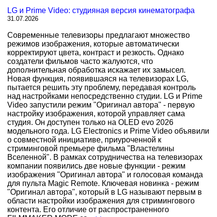
LG и Prime Video: студияная версия кинематографа
31.07.2026
Современные телевизоры предлагают множество
режимов изображения, которые автоматически
корректируют цвета, контраст и резкость. Однако
создатели фильмов часто жалуются, что
дополнительная обработка искажает их замысел.
Новая функция, появившаяся на телевизорах LG,
пытается решить эту проблему, передавая контроль
над настройками непосредственно студии. LG и Prime
Video запустили режим "Оригинал автора" - первую
настройку изображения, которой управляет сама
студия. Он доступен только на OLED evo 2026
модельного года. LG Electronics и Prime Video объявили
о совместной инициативе, приуроченной к
стриминговой премьере фильма "Властелины
Вселенной". В рамках сотрудничества на телевизорах
компании появились две новые функции - режим
изображения "Оригинал автора" и голосовая команда
для пульта Magic Remote. Ключевая новинка - режим
"Оригинал автора", который в LG называют первым в
области настройки изображения для стримингового
контента. Его отличие от распространенного