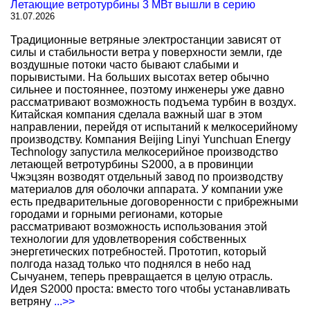
Летающие ветротурбины 3 МВт вышли в серию
31.07.2026
Традиционные ветряные электростанции зависят от
силы и стабильности ветра у поверхности земли, где
воздушные потоки часто бывают слабыми и
порывистыми. На больших высотах ветер обычно
сильнее и постояннее, поэтому инженеры уже давно
рассматривают возможность подъема турбин в воздух.
Китайская компания сделала важный шаг в этом
направлении, перейдя от испытаний к мелкосерийному
производству. Компания Beijing Linyi Yunchuan Energy
Technology запустила мелкосерийное производство
летающей ветротурбины S2000, а в провинции
Чжэцзян возводят отдельный завод по производству
материалов для оболочки аппарата. У компании уже
есть предварительные договоренности с прибрежными
городами и горными регионами, которые
рассматривают возможность использования этой
технологии для удовлетворения собственных
энергетических потребностей. Прототип, который
полгода назад только что поднялся в небо над
Сычуанем, теперь превращается в целую отрасль.
Идея S2000 проста: вместо того чтобы устанавливать
ветряну
...>>