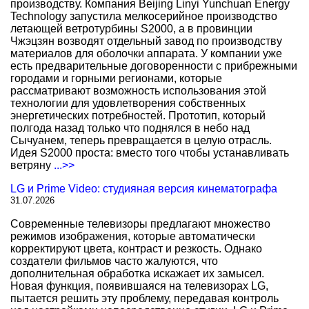
производству. Компания Beijing Linyi Yunchuan Energy
Technology запустила мелкосерийное производство
летающей ветротурбины S2000, а в провинции
Чжэцзян возводят отдельный завод по производству
материалов для оболочки аппарата. У компании уже
есть предварительные договоренности с прибрежными
городами и горными регионами, которые
рассматривают возможность использования этой
технологии для удовлетворения собственных
энергетических потребностей. Прототип, который
полгода назад только что поднялся в небо над
Сычуанем, теперь превращается в целую отрасль.
Идея S2000 проста: вместо того чтобы устанавливать
ветряну
...>>
LG и Prime Video: студияная версия кинематографа
31.07.2026
Современные телевизоры предлагают множество
режимов изображения, которые автоматически
корректируют цвета, контраст и резкость. Однако
создатели фильмов часто жалуются, что
дополнительная обработка искажает их замысел.
Новая функция, появившаяся на телевизорах LG,
пытается решить эту проблему, передавая контроль