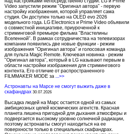
над настройками непосредственно студии. LG и Prime
Video запустили режим "Оригинал автора" - первую
настройку изображения, которой управляет сама
студия. Он доступен только на OLED evo 2026
модельного года. LG Electronics и Prime Video объявили
о совместной инициативе, приуроченной к
стриминговой премьере фильма "Властелины
Вселенной". В рамках сотрудничества на телевизорах
компании появились две новые функции - режим
изображения "Оригинал автора" и голосовая команда
для пульта Magic Remote. Ключевая новинка - режим
"Оригинал автора", который в LG называют первым в
области настройки изображения для стримингового
контента. Его отличие от распространенного
FILMMAKER MODE за
...>>
Астронавты на Марсе не смогут выжить даже в
скафандрах
30.07.2026
Высадка людей на Марс остается одной из самых
амбициозных целей космических агентств. Красная
планета лишена пригодной для дыхания атмосферы и
подвергается высокому уровню солнечной радиации,
поэтому астронавты смогут находиться на ее
поверхности только в специальных скафандрах.