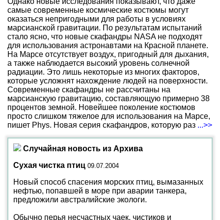
Однако новые исследования показывают, что даже
самые современные космические костюмы могут
оказаться непригодными для работы в условиях
марсианской гравитации. По результатам испытаний
стало ясно, что новые скафандры NASA не подходят
для использования астронавтами на Красной планете.
На Марсе отсутствует воздух, пригодный для дыхания,
а также наблюдается высокий уровень солнечной
радиации. Это лишь некоторые из многих факторов,
которые усложнят нахождение людей на поверхности.
Современные скафандры не рассчитаны на
марсианскую гравитацию, составляющую примерно 38
процентов земной. Новейшее поколение костюмов
просто слишком тяжелое для использования на Марсе,
пишет Phys. Новая серия скафандров, которую раз
...>>
Случайная новость из Архива
Сухая чистка птиц
09.07.2004
Новый способ спасения морских птиц, вымазанных
нефтью, попавшей в море при аварии танкера,
предложили австралийские экологи.
Обычно перья несчастных чаек, чистиков и