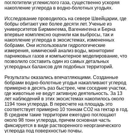
поглотители углекислого газа, существенно ускоряя
накопление углерода в водно-болотных угодьях.
Исследование проводилось на севере Швейцарии, где
бобры обитают уже более десяти лет. Ученые из
университетов Бирмингема, Вагенингена и Берна
впервые комплексно оценили как выбросы, так и
накопление углерода в экосистемах, измененных
бобрами. Они использовали гидрологические
измерения, химический анализ воды, мониторинг
парниковых газов и компьютерное моделирование, что
позволило составить один из самых детальных
углеродных балансов для подобных территорий.
Результаты оказались впечатляющими. Созданные
бобрами водно-болотные угодья накапливают углерод
примерно в десять раз быстрее, чем соседние участки,
где животные не ведут активную деятельность. За 13
лет наблюдений в этих экосистемах накопилось около
1194 тонн углерода. В пересчете на площадь это
соответствует примерно 10 тоннам CO2 на гектар в год.
В среднем такие территории ежегодно поглощают
около 98 тонн углерода, причем основная часть
фиксируется в виде растворенного неорганического
углерода под поверхностью почвы.