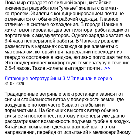
Пока мир страдает от сильной жары, китайские
инженеры разработали "умные" жилеты с климат-
контролем. Жилеты с кондиционированием почти не
отличаются от обычной рабочей одежды. Главное
отличие - в системе охлаждения. В городе Нанкин в
жилет вмонтированы два вентилятора, работающих от
портативных аккумуляторов. Одного заряда хватает на
3-4 часа непрерывной работы. В Чанчжоу решили
разместить в карманах охлаждающие элементы с
материалом, который при нагревании переходит из
твердого состояния в жидкое, активно поглощая тепло.
Это поддерживает комфортную температуру в течение
2,5-4 часов. Такие жилеты выглядят почти
...>>
Летающие ветротурбины 3 МВт вышли в серию
31.07.2026
Традиционные ветряные электростанции зависят от
силы и стабильности ветра у поверхности земли, где
воздушные потоки часто бывают слабыми и
порывистыми. На больших высотах ветер обычно
сильнее и постояннее, поэтому инженеры уже давно
рассматривают возможность подъема турбин в воздух.
Китайская компания сделала важный шаг в этом
направлении, перейдя от испытаний к мелкосерийному