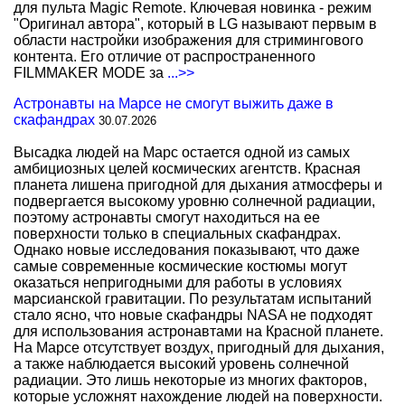
для пульта Magic Remote. Ключевая новинка - режим
"Оригинал автора", который в LG называют первым в
области настройки изображения для стримингового
контента. Его отличие от распространенного
FILMMAKER MODE за
...>>
Астронавты на Марсе не смогут выжить даже в
скафандрах
30.07.2026
Высадка людей на Марс остается одной из самых
амбициозных целей космических агентств. Красная
планета лишена пригодной для дыхания атмосферы и
подвергается высокому уровню солнечной радиации,
поэтому астронавты смогут находиться на ее
поверхности только в специальных скафандрах.
Однако новые исследования показывают, что даже
самые современные космические костюмы могут
оказаться непригодными для работы в условиях
марсианской гравитации. По результатам испытаний
стало ясно, что новые скафандры NASA не подходят
для использования астронавтами на Красной планете.
На Марсе отсутствует воздух, пригодный для дыхания,
а также наблюдается высокий уровень солнечной
радиации. Это лишь некоторые из многих факторов,
которые усложнят нахождение людей на поверхности.