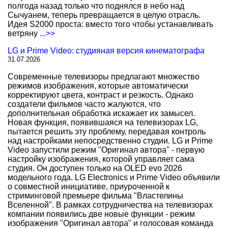
полгода назад только что поднялся в небо над
Сычуанем, теперь превращается в целую отрасль.
Идея S2000 проста: вместо того чтобы устанавливать
ветряну
...>>
LG и Prime Video: студияная версия кинематографа
31.07.2026
Современные телевизоры предлагают множество
режимов изображения, которые автоматически
корректируют цвета, контраст и резкость. Однако
создатели фильмов часто жалуются, что
дополнительная обработка искажает их замысел.
Новая функция, появившаяся на телевизорах LG,
пытается решить эту проблему, передавая контроль
над настройками непосредственно студии. LG и Prime
Video запустили режим "Оригинал автора" - первую
настройку изображения, которой управляет сама
студия. Он доступен только на OLED evo 2026
модельного года. LG Electronics и Prime Video объявили
о совместной инициативе, приуроченной к
стриминговой премьере фильма "Властелины
Вселенной". В рамках сотрудничества на телевизорах
компании появились две новые функции - режим
изображения "Оригинал автора" и голосовая команда