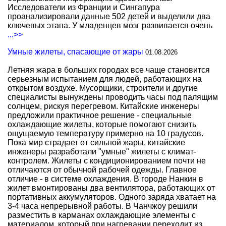
Исследователи из Франции и Сингапура
проанализировали данные 502 детей и выделили два
ключевых этапа. У младенцев мозг развивается очень
...>>
Умные жилеты, спасающие от жары
01.08.2026
Летняя жара в больших городах все чаще становится
серьезным испытанием для людей, работающих на
открытом воздухе. Мусорщики, строители и другие
специалисты вынуждены проводить часы под палящим
солнцем, рискуя перегревом. Китайские инженеры
предложили практичное решение - специальные
охлаждающие жилеты, которые помогают снизить
ощущаемую температуру примерно на 10 градусов.
Пока мир страдает от сильной жары, китайские
инженеры разработали "умные" жилеты с климат-
контролем. Жилеты с кондиционированием почти не
отличаются от обычной рабочей одежды. Главное
отличие - в системе охлаждения. В городе Нанкин в
жилет вмонтированы два вентилятора, работающих от
портативных аккумуляторов. Одного заряда хватает на
3-4 часа непрерывной работы. В Чанчжоу решили
разместить в карманах охлаждающие элементы с
материалом, который при нагревании переходит из