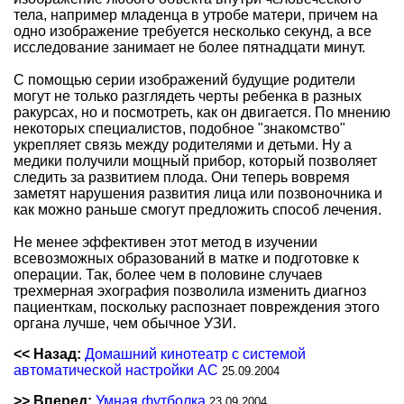
тела, например младенца в утробе матери, причем на
одно изображение требуется несколько секунд, а все
исследование занимает не более пятнадцати минут.
С помощью серии изображений будущие родители
могут не только разглядеть черты ребенка в разных
ракурсах, но и посмотреть, как он двигается. По мнению
некоторых специалистов, подобное "знакомство"
укрепляет связь между родителями и детьми. Ну а
медики получили мощный прибор, который позволяет
следить за развитием плода. Они теперь вовремя
заметят нарушения развития лица или позвоночника и
как можно раньше смогут предложить способ лечения.
Не менее эффективен этот метод в изучении
всевозможных образований в матке и подготовке к
операции. Так, более чем в половине случаев
трехмерная эхография позволила изменить диагноз
пациенткам, поскольку распознает повреждения этого
органа лучше, чем обычное УЗИ.
<< Назад:
Домашний кинотеатр с системой
автоматической настройки АС
25.09.2004
>> Вперед:
Умная футболка
23.09.2004