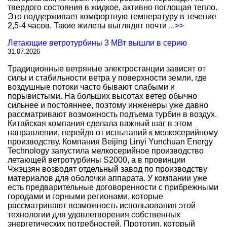
твердого состояния в жидкое, активно поглощая тепло.
Это поддерживает комфортную температуру в течение
2,5-4 часов. Такие жилеты выглядят почти
...>>
Летающие ветротурбины 3 МВт вышли в серию
31.07.2026
Традиционные ветряные электростанции зависят от
силы и стабильности ветра у поверхности земли, где
воздушные потоки часто бывают слабыми и
порывистыми. На больших высотах ветер обычно
сильнее и постояннее, поэтому инженеры уже давно
рассматривают возможность подъема турбин в воздух.
Китайская компания сделала важный шаг в этом
направлении, перейдя от испытаний к мелкосерийному
производству. Компания Beijing Linyi Yunchuan Energy
Technology запустила мелкосерийное производство
летающей ветротурбины S2000, а в провинции
Чжэцзян возводят отдельный завод по производству
материалов для оболочки аппарата. У компании уже
есть предварительные договоренности с прибрежными
городами и горными регионами, которые
рассматривают возможность использования этой
технологии для удовлетворения собственных
энергетических потребностей. Прототип, который