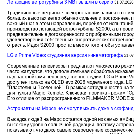
Летающие ветротурбины 3 МВт вышли в серию
31.07.2026
Традиционные ветряные электростанции зависят от сил
больших высотах ветер обычно сильнее и постояннее, 
важный шаг в этом направлении, перейдя от испытаний 
производство летающей ветротурбины S2000, а в прови
предварительные договоренности с прибрежными город
удовлетворения собственных энергетических потребност
отрасль. Идея S2000 проста: вместо того чтобы устана
LG и Prime Video: студияная версия кинематографа
31.07
Современные телевизоры предлагают множество режимов
часто жалуются, что дополнительная обработка искажае
над настройками непосредственно студии. LG и Prime Vi
доступен только на OLED evo 2026 модельного года. LG
"Властелины Вселенной". В рамках сотрудничества на 
для пульта Magic Remote. Ключевая новинка - режим "О
Его отличие от распространенного FILMMAKER MODE 
Астронавты на Марсе не смогут выжить даже в скафанд
Высадка людей на Марс остается одной из самых амбиц
высокому уровню солнечной радиации, поэтому астрона
показывают, что даже самые современные космические 