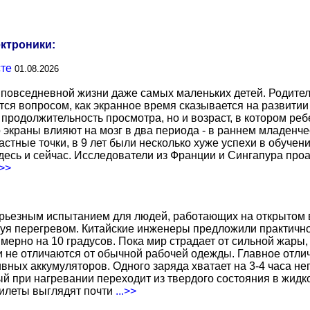
ектроники:
сте
01.08.2026
повседневной жизни даже самых маленьких детей. Родител
тся вопросом, как экранное время сказывается на развитии
о продолжительность просмотра, но и возраст, в котором р
о экраны влияют на мозг в два периода - в раннем младенче
тные точки, в 9 лет были несколько хуже успехи в обучении
есь и сейчас. Исследователи из Франции и Сингапура про
.>>
ерьезным испытанием для людей, работающих на открытом в
уя перегревом. Китайские инженеры предложили практичн
ерно на 10 градусов. Пока мир страдает от сильной жары,
не отличаются от обычной рабочей одежды. Главное отличи
вных аккумуляторов. Одного заряда хватает на 3-4 часа н
 при нагревании переходит из твердого состояния в жидко
жилеты выглядят почти
...>>