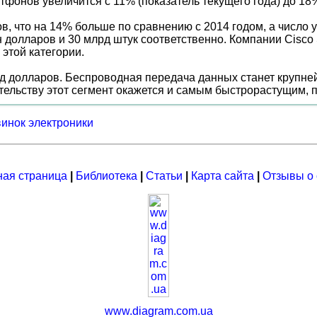
фонов увеличится с 11% (показатель текущего года) до 18
в, что на 14% больше по сравнению с 2014 годом, а число у
рлн долларов и 30 млрд штук соответственно. Компании Cisco
той категории.
рд долларов. Беспроводная передача данных станет крупн
ельству этот сегмент окажется и самым быстрорастущим, 
винок электроники
ная страница
|
Библиотека
|
Статьи
|
Карта сайта
|
Отзывы о 
www.diagram.com.ua