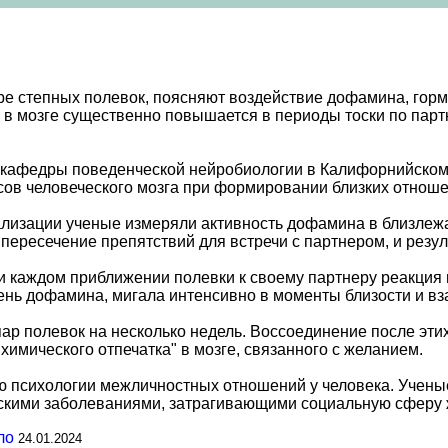
е степных полевок, поясняют воздействие дофамина, гор
в мозге существенно повышается в периоды тоски по партн
 кафедры поведенческой нейробиологии в Калифорнийском у
ов человеческого мозга при формировании близких отноше
лизации ученые измеряли активность дофамина в близлежа
пересечение препятствий для встречи с партнером, и резу
ри каждом приближении полевки к своему партнеру реакция
нь дофамина, мигала интенсивно в моменты близости и вз
ар полевок на несколько недель. Воссоединение после эт
химического отпечатка" в мозге, связанного с желанием.
ю психологии межличностных отношений у человека. Ученые
ескими заболеваниями, затрагивающими социальную сферу 
ло
24.01.2024