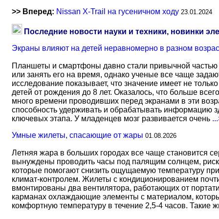
>> Вперед:
Nissan X-Trail на гусеничном ходу
23.01.2024
Последние новости науки и техники, новинки эл
Экраны влияют на детей неравномерно в разном возра
Планшеты и смартфоны давно стали привычной частью 
или занять его на время, однако ученые все чаще задаю
исследование показывает, что значение имеет не тольк
детей от рождения до 8 лет. Оказалось, что больше всег
много времени проводивших перед экранами в эти возрас
способность удерживать и обрабатывать информацию зд
ключевых этапа. У младенцев мозг развивается очень
..
Умные жилеты, спасающие от жары
01.08.2026
Летняя жара в больших городах все чаще становится с
вынуждены проводить часы под палящим солнцем, риск
которые помогают снизить ощущаемую температуру прим
климат-контролем. Жилеты с кондиционированием почти 
вмонтированы два вентилятора, работающих от портати
карманах охлаждающие элементы с материалом, который
комфортную температуру в течение 2,5-4 часов. Такие 