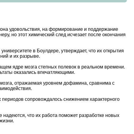
мона удовольствия, на формирование и поддержание
еру, но этот химический след исчезает после окончания
ниверситете в Боулдере, утверждает, что их открытия
ний и их разрыве.
щем ядре мозга степных полевок в реальном времени.
льтаты оказались впечатляющими.
 мозга, отражаемая уровнем дофамина, сравнима с
аимодействия.
их периодов сопровождалось снижением характерного
 надеются, что их работа поможет разработке новых
жизни.