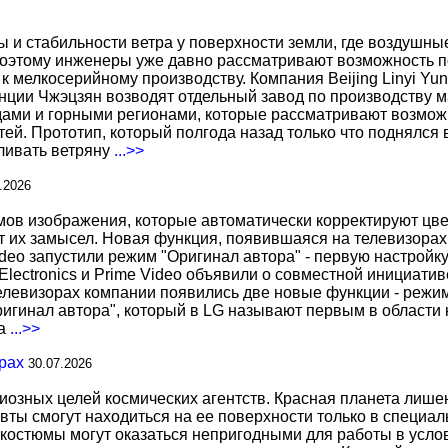
ы и стабильности ветра у поверхности земли, где воздушн
поэтому инженеры уже давно рассматривают возможность по
к мелкосерийному производству. Компания Beijing Linyi Yu
нции Чжэцзян возводят отдельный завод по производству м
ами и горными регионами, которые рассматривают возможн
ей. Прототип, который полгода назад только что поднялся
вливать ветряну
...>>
.2026
 изображения, которые автоматически корректируют цвета
т их замысел. Новая функция, появившаяся на телевизорах
deo запустили режим "Оригинал автора" - первую настройку
 Electronics и Prime Video объявили о совместной инициат
телевизорах компании появились две новые функции - режи
ригинал автора", который в LG называют первым в области 
за
...>>
рах
30.07.2026
иозных целей космических агентств. Красная планета лиш
вты смогут находиться на ее поверхности только в специа
костюмы могут оказаться непригодными для работы в услов