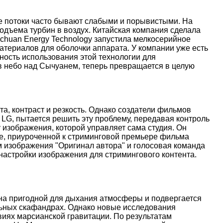
ые потоки часто бывают слабыми и порывистыми. На
дъема турбин в воздух. Китайская компания сделала
nchuan Energy Technology запустила мелкосерийное
атериалов для оболочки аппарата. У компании уже есть
ость использования этой технологии для
 в небо над Сычуанем, теперь превращается в целую
, контраст и резкость. Однако создатели фильмов
 LG, пытается решить эту проблему, передавая контроль
 изображения, которой управляет сама студия. Он
иве, приуроченной к стриминговой премьере фильма
м изображения "Оригинал автора" и голосовая команда
настройки изображения для стримингового контента.
ена пригодной для дыхания атмосферы и подвергается
льных скафандрах. Однако новые исследования
иях марсианской гравитации. По результатам