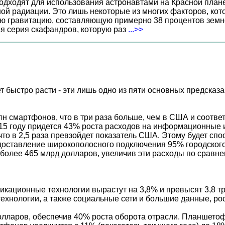
дходят для использования астронавтами на Красной планет
ной радиации. Это лишь некоторые из многих факторов, ко
ю гравитацию, составляющую примерно 38 процентов земн
ая серия скафандров, которую раз
...>>
 быстро расти - эти лишь одно из пяти основных предсказа
н смартфонов, что в три раза больше, чем в США и соответ
015 году придется 43% роста расходов на информационные 
что в 2,5 раза превзойдет показатель США. Этому будет с
едоставление широкополосного подключения 95% городского
олее 465 млрд долларов, увеличив эти расходы по сравн
ционные технологии вырастут на 3,8% и превысят 3,8 трл
ехнологии, а также социальные сети и большие данные, рос
олларов, обеспечив 40% роста оборота отрасли. Планшето