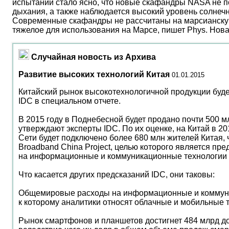
испытаний стало ясно, что новые скафандры NASA не по
дыхания, а также наблюдается высокий уровень солнеч
Современные скафандры не рассчитаны на марсианску
тяжелое для использования на Марсе, пишет Phys. Нов
Случайная новость из Архива
Развитие высоких технологий Китая
01.01.2015
Китайский рынок высокотехнологичной продукции будет
IDC в специальном отчете.
В 2015 году в Поднебесной будет продано почти 500 мл
утверждают эксперты IDC. По их оценке, на Китай в 2
Сети будет подключено более 680 млн жителей Китая, 
Broadband China Project, целью которого является пр
на информационные и коммуникационные технологии б
Что касается других предсказаний IDC, они таковы:
Общемировые расходы на информационные и коммуника
к которому аналитики относят облачные и мобильные т
Рынок смартфонов и планшетов достигнет 484 млрд д