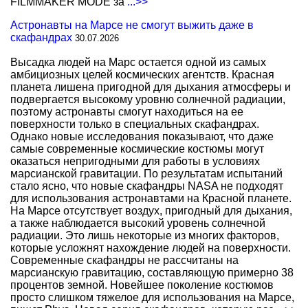
FILMMAKER MODE за
...>>
Астронавты на Марсе не смогут выжить даже в
скафандрах
30.07.2026
Высадка людей на Марс остается одной из самых
амбициозных целей космических агентств. Красная
планета лишена пригодной для дыхания атмосферы и
подвергается высокому уровню солнечной радиации,
поэтому астронавты смогут находиться на ее
поверхности только в специальных скафандрах.
Однако новые исследования показывают, что даже
самые современные космические костюмы могут
оказаться непригодными для работы в условиях
марсианской гравитации. По результатам испытаний
стало ясно, что новые скафандры NASA не подходят
для использования астронавтами на Красной планете.
На Марсе отсутствует воздух, пригодный для дыхания,
а также наблюдается высокий уровень солнечной
радиации. Это лишь некоторые из многих факторов,
которые усложнят нахождение людей на поверхности.
Современные скафандры не рассчитаны на
марсианскую гравитацию, составляющую примерно 38
процентов земной. Новейшее поколение костюмов
просто слишком тяжелое для использования на Марсе,