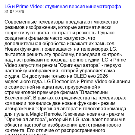
LG и Prime Video: студияная версия кинематографа
31.07.2026
Современные телевизоры предлагают множество
режимов изображения, которые автоматически
корректируют цвета, контраст и резкость. Однако
создатели фильмов часто жалуются, что
дополнительная обработка искажает их замысел.
Новая функция, появившаяся на телевизорах LG,
пытается решить эту проблему, передавая контроль
над настройками непосредственно студии. LG и Prime
Video запустили режим "Оригинал автора" - первую
настройку изображения, которой управляет сама
студия. Он доступен только на OLED evo 2026
модельного года. LG Electronics и Prime Video объявили
о совместной инициативе, приуроченной к
стриминговой премьере фильма "Властелины
Вселенной". В рамках сотрудничества на телевизорах
компании появились две новые функции - режим
изображения "Оригинал автора" и голосовая команда
для пульта Magic Remote. Ключевая новинка - режим
"Оригинал автора", который в LG называют первым в
области настройки изображения для стримингового
контента. Его отличие от распространенного