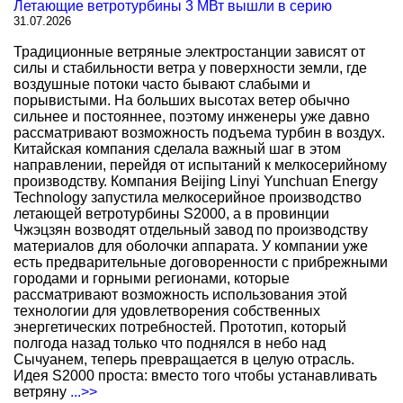
Летающие ветротурбины 3 МВт вышли в серию
31.07.2026
Традиционные ветряные электростанции зависят от
силы и стабильности ветра у поверхности земли, где
воздушные потоки часто бывают слабыми и
порывистыми. На больших высотах ветер обычно
сильнее и постояннее, поэтому инженеры уже давно
рассматривают возможность подъема турбин в воздух.
Китайская компания сделала важный шаг в этом
направлении, перейдя от испытаний к мелкосерийному
производству. Компания Beijing Linyi Yunchuan Energy
Technology запустила мелкосерийное производство
летающей ветротурбины S2000, а в провинции
Чжэцзян возводят отдельный завод по производству
материалов для оболочки аппарата. У компании уже
есть предварительные договоренности с прибрежными
городами и горными регионами, которые
рассматривают возможность использования этой
технологии для удовлетворения собственных
энергетических потребностей. Прототип, который
полгода назад только что поднялся в небо над
Сычуанем, теперь превращается в целую отрасль.
Идея S2000 проста: вместо того чтобы устанавливать
ветряну
...>>