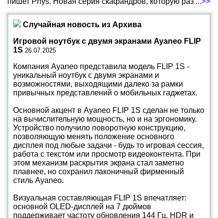
пишет Phys. Новая серия скафандров, которую раз
...>>
Случайная новость из Архива
Игровой ноутбук с двумя экранами Ayaneo FLIP
1S
26.07.2025
Компания Ayaneo представила модель FLIP 1S -
уникальный ноутбук с двумя экранами и
возможностями, выходящими далеко за рамки
привычных представлений о мобильных гаджетах.
Основной акцент в Ayaneo FLIP 1S сделан не только
на вычислительную мощность, но и на эргономику.
Устройство получило поворотную конструкцию,
позволяющую менять положение основного
дисплея под любые задачи - будь то игровая сессия,
работа с текстом или просмотр видеоконтента. При
этом механизм раскрытия экрана стал заметно
плавнее, но сохранил лаконичный фирменный
стиль Ayaneo.
Визуальная составляющая FLIP 1S впечатляет:
основной OLED-дисплей на 7 дюймов
поддерживает частоту обновления 144 Гц, HDR и