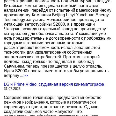
рассматривают возможность подъема турбин в воздух.
Китайская компания сделала важный шаг в этом
направлении, перейдя от испытаний к мелкосерийному
производству. Компания Beijing Linyi Yunchuan Energy
Technology запустила мелкосерийное производство
летающей ветротурбины S2000, а в провинции
Чжэцзян возводят отдельный завод по производству
материалов для оболочки аппарата. У компании уже
есть предварительные договоренности с прибрежными
городами и горными регионами, которые
рассматривают возможность использования этой
технологии для удовлетворения собственных
энергетических потребностей. Прототип, который
полгода назад только что поднялся в небо над
Сычуанем, теперь превращается в целую отрасль.
Идея S2000 проста: вместо того чтобы устанавливать
ветряну
...>>
LG и Prime Video: студияная версия кинематографа
31.07.2026
Современные телевизоры предлагают множество
режимов изображения, которые автоматически
корректируют цвета, контраст и резкость. Однако
создатели фильмов часто жалуются, что