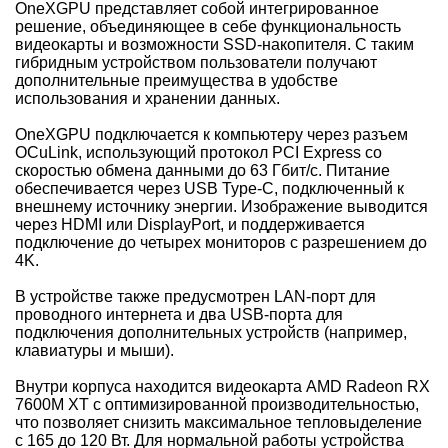
OneXGPU представляет собой интегрированное
решение, объединяющее в себе функциональность
видеокарты и возможности SSD-накопителя. С таким
гибридным устройством пользователи получают
дополнительные преимущества в удобстве
использования и хранении данных.
OneXGPU подключается к компьютеру через разъем
OCuLink, использующий протокол PCI Express со
скоростью обмена данными до 63 Гбит/с. Питание
обеспечивается через USB Type-C, подключенный к
внешнему источнику энергии. Изображение выводится
через HDMI или DisplayPort, и поддерживается
подключение до четырех мониторов с разрешением до
4K.
В устройстве также предусмотрен LAN-порт для
проводного интернета и два USB-порта для
подключения дополнительных устройств (например,
клавиатуры и мыши).
Внутри корпуса находится видеокарта AMD Radeon RX
7600M XT с оптимизированной производительностью,
что позволяет снизить максимальное тепловыделение
с 165 до 120 Вт. Для нормальной работы устройства