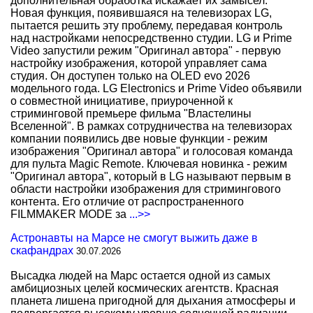
дополнительная обработка искажает их замысел.
Новая функция, появившаяся на телевизорах LG,
пытается решить эту проблему, передавая контроль
над настройками непосредственно студии. LG и Prime
Video запустили режим "Оригинал автора" - первую
настройку изображения, которой управляет сама
студия. Он доступен только на OLED evo 2026
модельного года. LG Electronics и Prime Video объявили
о совместной инициативе, приуроченной к
стриминговой премьере фильма "Властелины
Вселенной". В рамках сотрудничества на телевизорах
компании появились две новые функции - режим
изображения "Оригинал автора" и голосовая команда
для пульта Magic Remote. Ключевая новинка - режим
"Оригинал автора", который в LG называют первым в
области настройки изображения для стримингового
контента. Его отличие от распространенного
FILMMAKER MODE за
...>>
Астронавты на Марсе не смогут выжить даже в
скафандрах
30.07.2026
Высадка людей на Марс остается одной из самых
амбициозных целей космических агентств. Красная
планета лишена пригодной для дыхания атмосферы и