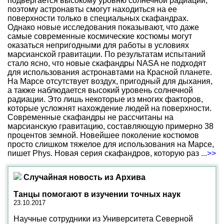
подвергается высокому уровню солнечной радиации,
поэтому астронавты смогут находиться на ее
поверхности только в специальных скафандрах.
Однако новые исследования показывают, что даже
самые современные космические костюмы могут
оказаться непригодными для работы в условиях
марсианской гравитации. По результатам испытаний
стало ясно, что новые скафандры NASA не подходят
для использования астронавтами на Красной планете.
На Марсе отсутствует воздух, пригодный для дыхания,
а также наблюдается высокий уровень солнечной
радиации. Это лишь некоторые из многих факторов,
которые усложнят нахождение людей на поверхности.
Современные скафандры не рассчитаны на
марсианскую гравитацию, составляющую примерно 38
процентов земной. Новейшее поколение костюмов
просто слишком тяжелое для использования на Марсе,
пишет Phys. Новая серия скафандров, которую раз
...>>
Случайная новость из Архива
Танцы помогают в изучении точных наук
23.10.2017
Научные сотрудники из Университета Северной