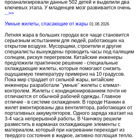
проанализировали данные 502 детей и выделили два
ключевых этапа. У младенцев мозг развивается очень
...>>
Умные жилеты, спасающие от жары
01.08.2026
Летняя жара в больших городах все чаще становится
серьезным испытанием для людей, работающих на
открытом воздухе. Мусорщики, строители и другие
специалисты вынуждены проводить часы под палящим
солнцем, рискуя перегревом. Китайские инженеры
предложили практичное решение - специальные
охлаждающие жилеты, которые помогают снизить
ощущаемую температуру примерно на 10 градусов.
Пока мир страдает от сильной жары, китайские
инженеры разработали "умные" жилеты с климат-
контролем. Жилеты с кондиционированием почти не
отличаются от обычной рабочей одежды. Главное
отличие - в системе охлаждения. В городе Нанкин в
жилет вмонтированы два вентилятора, работающих от
портативных аккумуляторов. Одного заряда хватает на
3-4 часа непрерывной работы. В Чанчжоу решили
разместить в карманах охлаждающие элементы с
материалом, который при нагревании переходит из
твердого состояния в жидкое, активно поглощая тепло.