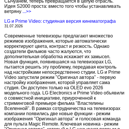
Сычуанем, теперь превращается в целую отрасль.
Идея S2000 проста: вместо того чтобы устанавливать
ветряну
...>>
LG и Prime Video: студияная версия кинематографа
31.07.2026
Современные телевизоры предлагают множество
режимов изображения, которые автоматически
корректируют цвета, контраст и резкость. Однако
создатели фильмов часто жалуются, что
дополнительная обработка искажает их замысел.
Новая функция, появившаяся на телевизорах LG,
пытается решить эту проблему, передавая контроль
над настройками непосредственно студии. LG и Prime
Video запустили режим "Оригинал автора" - первую
настройку изображения, которой управляет сама
студия. Он доступен только на OLED evo 2026
модельного года. LG Electronics и Prime Video объявили
о совместной инициативе, приуроченной к
стриминговой премьере фильма "Властелины
Вселенной". В рамках сотрудничества на телевизорах
компании появились две новые функции - режим
изображения "Оригинал автора" и голосовая команда
для пульта Magic Remote. Ключевая новинка - режим