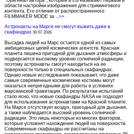
"Оригинал автора", который в LG называют первым в
области настройки изображения для стримингового
контента. Его отличие от распространенного
FILMMAKER MODE за
...>>
Астронавты на Марсе не смогут выжить даже в
скафандрах
30.07.2026
Высадка людей на Марс остается одной из самых
амбициозных целей космических агентств. Красная
планета лишена пригодной для дыхания атмосферы и
подвергается высокому уровню солнечной радиации,
поэтому астронавты смогут находиться на ее
поверхности только в специальных скафандрах.
Однако новые исследования показывают, что даже
самые современные космические костюмы могут
оказаться непригодными для работы в условиях
марсианской гравитации. По результатам испытаний
стало ясно, что новые скафандры NASA не подходят
для использования астронавтами на Красной планете.
На Марсе отсутствует воздух, пригодный для дыхания,
а также наблюдается высокий уровень солнечной
радиации. Это лишь некоторые из многих факторов,
которые усложнят нахождение людей на поверхности.
Современные скафандры не рассчитаны на