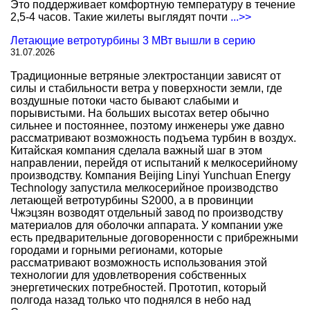
Это поддерживает комфортную температуру в течение
2,5-4 часов. Такие жилеты выглядят почти
...>>
Летающие ветротурбины 3 МВт вышли в серию
31.07.2026
Традиционные ветряные электростанции зависят от
силы и стабильности ветра у поверхности земли, где
воздушные потоки часто бывают слабыми и
порывистыми. На больших высотах ветер обычно
сильнее и постояннее, поэтому инженеры уже давно
рассматривают возможность подъема турбин в воздух.
Китайская компания сделала важный шаг в этом
направлении, перейдя от испытаний к мелкосерийному
производству. Компания Beijing Linyi Yunchuan Energy
Technology запустила мелкосерийное производство
летающей ветротурбины S2000, а в провинции
Чжэцзян возводят отдельный завод по производству
материалов для оболочки аппарата. У компании уже
есть предварительные договоренности с прибрежными
городами и горными регионами, которые
рассматривают возможность использования этой
технологии для удовлетворения собственных
энергетических потребностей. Прототип, который
полгода назад только что поднялся в небо над