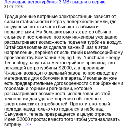
Летающие ветротурбины 3 МВт вышли в серию
31.07.2026
Традиционные ветряные электростанции зависят от
силы и стабильности ветра у поверхности земли, где
воздушные потоки часто бывают слабыми и
порывистыми. На больших высотах ветер обычно
сильнее и постояннее, поэтому инженеры уже давно
рассматривают возможность подъема турбин в воздух.
Китайская компания сделала важный шаг в этом
направлении, перейдя от испытаний к мелкосерийному
производству. Компания Beijing Linyi Yunchuan Energy
Technology запустила мелкосерийное производство
летающей ветротурбины S2000, а в провинции
Чжэцзян возводят отдельный завод по производству
материалов для оболочки аппарата. У компании уже
есть предварительные договоренности с прибрежными
городами и горными регионами, которые
рассматривают возможность использования этой
технологии для удовлетворения собственных
энергетических потребностей. Прототип, который
полгода назад только что поднялся в небо над
Сычуанем, теперь превращается в целую отрасль.
Идея S2000 проста: вместо того чтобы устанавливать
ветряну
...>>