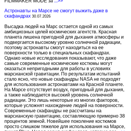
FILMMAKER MODE за
...>>
Астронавты на Марсе не смогут выжить даже в
скафандрах
30.07.2026
Высадка людей на Марс остается одной из самых
амбициозных целей космических агентств. Красная
планета лишена пригодной для дыхания атмосферы и
подвергается высокому уровню солнечной радиации,
поэтому астронавты смогут находиться на ее
поверхности только в специальных скафандрах.
Однако новые исследования показывают, что даже
самые современные космические костюмы могут
оказаться непригодными для работы в условиях
марсианской гравитации. По результатам испытаний
стало ясно, что новые скафандры NASA не подходят
для использования астронавтами на Красной планете.
На Марсе отсутствует воздух, пригодный для дыхания,
а также наблюдается высокий уровень солнечной
радиации. Это лишь некоторые из многих факторов,
которые усложнят нахождение людей на поверхности.
Современные скафандры не рассчитаны на
марсианскую гравитацию, составляющую примерно 38
процентов земной. Новейшее поколение костюмов
просто слишком тяжелое для использования на Марсе,