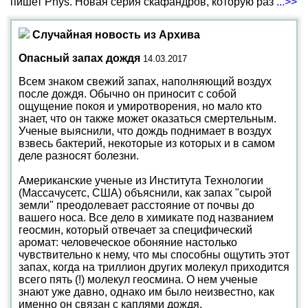
пишет Phys. Новая серия скафандров, которую раз
...>>
Случайная новость из Архива
Опасный запах дождя
14.03.2017
Всем знаком свежий запах, наполняющий воздух
после дождя. Обычно он приносит с собой
ощущение покоя и умиротворения, но мало кто
знает, что он также может оказаться смертельным.
Ученые выяснили, что дождь поднимает в воздух
взвесь бактерий, некоторые из которых и в самом
деле разносят болезни.
Американские ученые из Института Технологии
(Массачусетс, США) объяснили, как запах "сырой
земли" преодолевает расстояние от почвы до
вашего носа. Все дело в химикате под названием
геосмин, который отвечает за специфический
аромат: человеческое обоняние настолько
чувствительно к нему, что мы способны ощутить этот
запах, когда на триллион других молекул приходится
всего пять (!) молекул геосмина. О нем ученые
знают уже давно, однако им было неизвестно, как
именно он связан с каплями дождя.