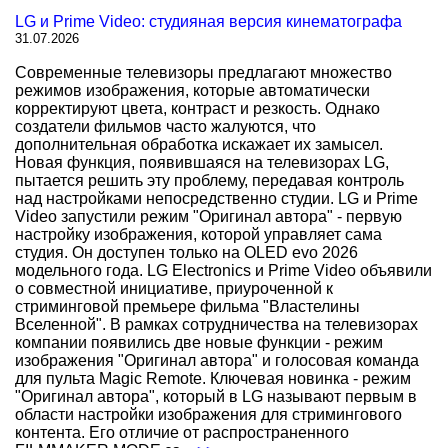
LG и Prime Video: студияная версия кинематографа
31.07.2026
Современные телевизоры предлагают множество
режимов изображения, которые автоматически
корректируют цвета, контраст и резкость. Однако
создатели фильмов часто жалуются, что
дополнительная обработка искажает их замысел.
Новая функция, появившаяся на телевизорах LG,
пытается решить эту проблему, передавая контроль
над настройками непосредственно студии. LG и Prime
Video запустили режим "Оригинал автора" - первую
настройку изображения, которой управляет сама
студия. Он доступен только на OLED evo 2026
модельного года. LG Electronics и Prime Video объявили
о совместной инициативе, приуроченной к
стриминговой премьере фильма "Властелины
Вселенной". В рамках сотрудничества на телевизорах
компании появились две новые функции - режим
изображения "Оригинал автора" и голосовая команда
для пульта Magic Remote. Ключевая новинка - режим
"Оригинал автора", который в LG называют первым в
области настройки изображения для стримингового
контента. Его отличие от распространенного