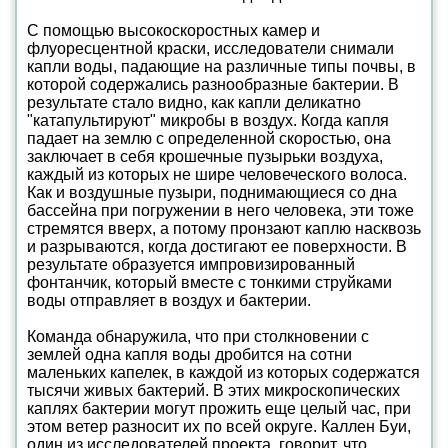
С помощью высокоскоростных камер и
флуоресцентной краски, исследователи снимали
капли воды, падающие на различные типы почвы, в
которой содержались разнообразные бактерии. В
результате стало видно, как капли деликатно
"катапультируют" микробы в воздух. Когда капля
падает на землю с определенной скоростью, она
заключает в себя крошечные пузырьки воздуха,
каждый из которых не шире человеческого волоса.
Как и воздушные пузыри, поднимающиеся со дна
бассейна при погружении в него человека, эти тоже
стремятся вверх, а потому пронзают каплю насквозь
и разрываются, когда достигают ее поверхности. В
результате образуется импровизированный
фонтанчик, который вместе с тонкими струйками
воды отправляет в воздух и бактерии.
Команда обнаружила, что при столкновении с
землей одна капля воды дробится на сотни
маленьких капелек, в каждой из которых содержатся
тысячи живых бактерий. В этих микроскопических
каплях бактерии могут прожить еще целый час, при
этом ветер разносит их по всей округе. Каллен Буи,
один из исследователей проекта, говорит, что