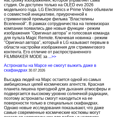
настройку изображения, которой управляет сама
студия. Он доступен только на OLED evo 2026
модельного года. LG Electronics и Prime Video объявили
о совместной инициативе, приуроченной к
стриминговой премьере фильма "Властелины
Вселенной". В рамках сотрудничества на телевизорах
компании появились две новые функции - режим
изображения "Оригинал автора" и голосовая команда
для пульта Magic Remote. Ключевая новинка - режим
"Оригинал автора", который в LG называют первым в
области настройки изображения для стримингового
контента. Его отличие от распространенного
FILMMAKER MODE за
...>>
Астронавты на Марсе не смогут выжить даже в
скафандрах
30.07.2026
Высадка людей на Марс остается одной из самых
амбициозных целей космических агентств. Красная
планета лишена пригодной для дыхания атмосферы и
подвергается высокому уровню солнечной радиации,
поэтому астронавты смогут находиться на ее
поверхности только в специальных скафандрах.
Однако новые исследования показывают, что даже
самые современные космические костюмы могут