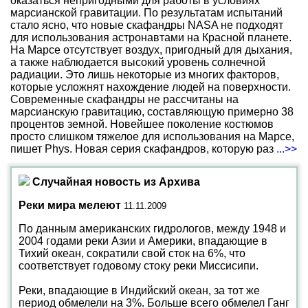
оказаться непригодными для работы в условиях
марсианской гравитации. По результатам испытаний
стало ясно, что новые скафандры NASA не подходят
для использования астронавтами на Красной планете.
На Марсе отсутствует воздух, пригодный для дыхания,
а также наблюдается высокий уровень солнечной
радиации. Это лишь некоторые из многих факторов,
которые усложнят нахождение людей на поверхности.
Современные скафандры не рассчитаны на
марсианскую гравитацию, составляющую примерно 38
процентов земной. Новейшее поколение костюмов
просто слишком тяжелое для использования на Марсе,
пишет Phys. Новая серия скафандров, которую раз
...>>
Случайная новость из Архива
Реки мира мелеют
11.11.2009
По данным американских гидрологов, между 1948 и
2004 годами реки Азии и Америки, впадающие в
Тихий океан, сократили свой сток на 6%, что
соответствует годовому стоку реки Миссисипи.
Реки, впадающие в Индийский океан, за тот же
период обмелели на 3%. Больше всего обмелел Ганг