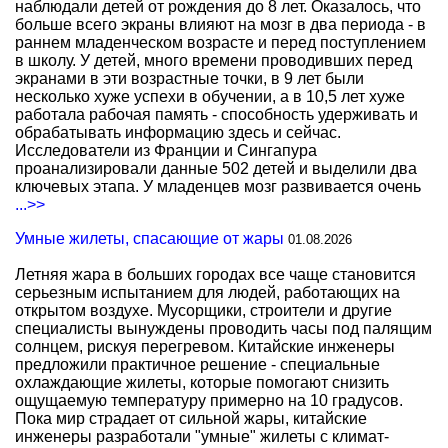
наблюдали детей от рождения до 8 лет. Оказалось, что
больше всего экраны влияют на мозг в два периода - в
раннем младенческом возрасте и перед поступлением
в школу. У детей, много времени проводивших перед
экранами в эти возрастные точки, в 9 лет были
несколько хуже успехи в обучении, а в 10,5 лет хуже
работала рабочая память - способность удерживать и
обрабатывать информацию здесь и сейчас.
Исследователи из Франции и Сингапура
проанализировали данные 502 детей и выделили два
ключевых этапа. У младенцев мозг развивается очень
...>>
Умные жилеты, спасающие от жары
01.08.2026
Летняя жара в больших городах все чаще становится
серьезным испытанием для людей, работающих на
открытом воздухе. Мусорщики, строители и другие
специалисты вынуждены проводить часы под палящим
солнцем, рискуя перегревом. Китайские инженеры
предложили практичное решение - специальные
охлаждающие жилеты, которые помогают снизить
ощущаемую температуру примерно на 10 градусов.
Пока мир страдает от сильной жары, китайские
инженеры разработали "умные" жилеты с климат-