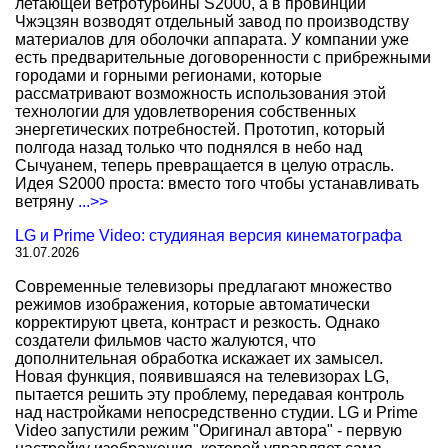
летающей ветротурбины S2000, а в провинции
Чжэцзян возводят отдельный завод по производству
материалов для оболочки аппарата. У компании уже
есть предварительные договоренности с прибрежными
городами и горными регионами, которые
рассматривают возможность использования этой
технологии для удовлетворения собственных
энергетических потребностей. Прототип, который
полгода назад только что поднялся в небо над
Сычуанем, теперь превращается в целую отрасль.
Идея S2000 проста: вместо того чтобы устанавливать
ветряну
...>>
LG и Prime Video: студияная версия кинематографа
31.07.2026
Современные телевизоры предлагают множество
режимов изображения, которые автоматически
корректируют цвета, контраст и резкость. Однако
создатели фильмов часто жалуются, что
дополнительная обработка искажает их замысел.
Новая функция, появившаяся на телевизорах LG,
пытается решить эту проблему, передавая контроль
над настройками непосредственно студии. LG и Prime
Video запустили режим "Оригинал автора" - первую