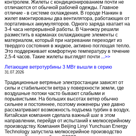
контролем. Жилеты с кондиционированием почти не
отличаются от обычной рабочей одежды. Главное
отличие - в системе охлаждения. В городе Нанкин в
жилет вмонтированы два вентилятора, работающих от
портативных аккумуляторов. Одного заряда хватает на
3-4 часа непрерывной работы. В Чанчжоу решили
разместить в карманах охлаждающие элементы с
материалом, который при нагревании переходит из
твердого состояния в жидкое, активно поглощая тепло.
Это поддерживает комфортную температуру в течение
2,5-4 часов. Такие жилеты выглядят почти
...>>
Летающие ветротурбины 3 МВт вышли в серию
31.07.2026
Традиционные ветряные электростанции зависят от
силы и стабильности ветра у поверхности земли, где
воздушные потоки часто бывают слабыми и
порывистыми. На больших высотах ветер обычно
сильнее и постояннее, поэтому инженеры уже давно
рассматривают возможность подъема турбин в воздух.
Китайская компания сделала важный шаг в этом
направлении, перейдя от испытаний к мелкосерийному
производству. Компания Beijing Linyi Yunchuan Energy
Technology запустила мелкосерийное производство