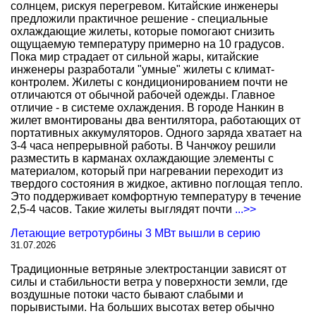
солнцем, рискуя перегревом. Китайские инженеры
предложили практичное решение - специальные
охлаждающие жилеты, которые помогают снизить
ощущаемую температуру примерно на 10 градусов.
Пока мир страдает от сильной жары, китайские
инженеры разработали "умные" жилеты с климат-
контролем. Жилеты с кондиционированием почти не
отличаются от обычной рабочей одежды. Главное
отличие - в системе охлаждения. В городе Нанкин в
жилет вмонтированы два вентилятора, работающих от
портативных аккумуляторов. Одного заряда хватает на
3-4 часа непрерывной работы. В Чанчжоу решили
разместить в карманах охлаждающие элементы с
материалом, который при нагревании переходит из
твердого состояния в жидкое, активно поглощая тепло.
Это поддерживает комфортную температуру в течение
2,5-4 часов. Такие жилеты выглядят почти
...>>
Летающие ветротурбины 3 МВт вышли в серию
31.07.2026
Традиционные ветряные электростанции зависят от
силы и стабильности ветра у поверхности земли, где
воздушные потоки часто бывают слабыми и
порывистыми. На больших высотах ветер обычно