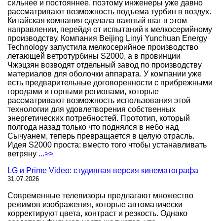
сильнее и постояннее, поэтому инженеры уже давно
рассматривают возможность подъема турбин в воздух.
Китайская компания сделала важный шаг в этом
направлении, перейдя от испытаний к мелкосерийному
производству. Компания Beijing Linyi Yunchuan Energy
Technology запустила мелкосерийное производство
летающей ветротурбины S2000, а в провинции
Чжэцзян возводят отдельный завод по производству
материалов для оболочки аппарата. У компании уже
есть предварительные договоренности с прибрежными
городами и горными регионами, которые
рассматривают возможность использования этой
технологии для удовлетворения собственных
энергетических потребностей. Прототип, который
полгода назад только что поднялся в небо над
Сычуанем, теперь превращается в целую отрасль.
Идея S2000 проста: вместо того чтобы устанавливать
ветряну
...>>
LG и Prime Video: студияная версия кинематографа
31.07.2026
Современные телевизоры предлагают множество
режимов изображения, которые автоматически
корректируют цвета, контраст и резкость. Однако