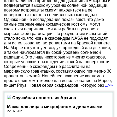
планета лишена пригодной для дыхания атмосферы и
подвергается высокому уровню солнечной радиации,
поэтому астронавты смогут находиться на ее
поверхности только в специальных скафандрах.
Однако новые исследования показывают, что даже
самые современные космические костюмы могут
оказаться непригодными для работы в условиях
марсианской гравитации. По результатам испытаний
стало ясно, что новые скафандры NASA не подходят
для использования астронавтами на Красной планете.
На Марсе отсутствует воздух, пригодный для дыхания,
а также наблюдается высокий уровень солнечной
радиации. Это лишь некоторые из многих факторов,
которые усложнят нахождение людей на поверхности.
Современные скафандры не рассчитаны на
марсианскую гравитацию, составляющую примерно 38
процентов земной. Новейшее поколение костюмов
просто слишком тяжелое для использования на Марсе,
пишет Phys. Новая серия скафандров, которую раз
...>>
Случайная новость из Архива
Маска для лица с микрофоном и динамиками
22.07.2021