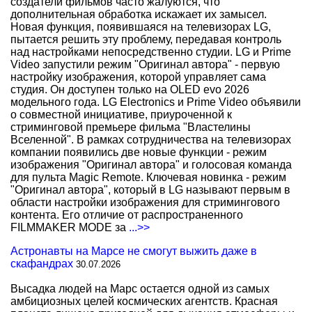
создатели фильмов часто жалуются, что
дополнительная обработка искажает их замысел.
Новая функция, появившаяся на телевизорах LG,
пытается решить эту проблему, передавая контроль
над настройками непосредственно студии. LG и Prime
Video запустили режим "Оригинал автора" - первую
настройку изображения, которой управляет сама
студия. Он доступен только на OLED evo 2026
модельного года. LG Electronics и Prime Video объявили
о совместной инициативе, приуроченной к
стриминговой премьере фильма "Властелины
Вселенной". В рамках сотрудничества на телевизорах
компании появились две новые функции - режим
изображения "Оригинал автора" и голосовая команда
для пульта Magic Remote. Ключевая новинка - режим
"Оригинал автора", который в LG называют первым в
области настройки изображения для стримингового
контента. Его отличие от распространенного
FILMMAKER MODE за
...>>
Астронавты на Марсе не смогут выжить даже в
скафандрах
30.07.2026
Высадка людей на Марс остается одной из самых
амбициозных целей космических агентств. Красная