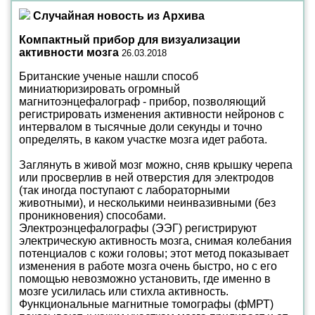
Случайная новость из Архива
Компактный прибор для визуализации
активности мозга
26.03.2018
Британские ученые нашли способ
миниатюризировать огромный
магнитоэнцефалограф - прибор, позволяющий
регистрировать изменения активности нейронов с
интервалом в тысячные доли секунды и точно
определять, в каком участке мозга идет работа.
Заглянуть в живой мозг можно, сняв крышку черепа
или просверлив в ней отверстия для электродов
(так иногда поступают с лабораторными
животными), и несколькими неинвазивными (без
проникновения) способами.
Электроэнцефалографы (ЭЭГ) регистрируют
электрическую активность мозга, снимая колебания
потенциалов с кожи головы; этот метод показывает
изменения в работе мозга очень быстро, но с его
помощью невозможно установить, где именно в
мозге усилилась или стихла активность.
Функциональные магнитные томографы (фМРТ)