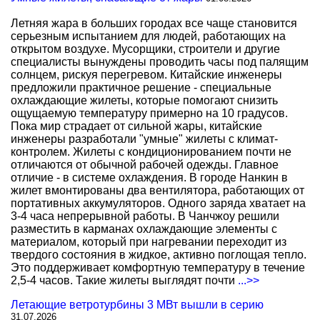
Летняя жара в больших городах все чаще становится
серьезным испытанием для людей, работающих на
открытом воздухе. Мусорщики, строители и другие
специалисты вынуждены проводить часы под палящим
солнцем, рискуя перегревом. Китайские инженеры
предложили практичное решение - специальные
охлаждающие жилеты, которые помогают снизить
ощущаемую температуру примерно на 10 градусов.
Пока мир страдает от сильной жары, китайские
инженеры разработали "умные" жилеты с климат-
контролем. Жилеты с кондиционированием почти не
отличаются от обычной рабочей одежды. Главное
отличие - в системе охлаждения. В городе Нанкин в
жилет вмонтированы два вентилятора, работающих от
портативных аккумуляторов. Одного заряда хватает на
3-4 часа непрерывной работы. В Чанчжоу решили
разместить в карманах охлаждающие элементы с
материалом, который при нагревании переходит из
твердого состояния в жидкое, активно поглощая тепло.
Это поддерживает комфортную температуру в течение
2,5-4 часов. Такие жилеты выглядят почти
...>>
Летающие ветротурбины 3 МВт вышли в серию
31.07.2026