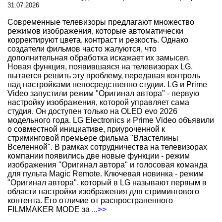
31.07.2026
Современные телевизоры предлагают множество
режимов изображения, которые автоматически
корректируют цвета, контраст и резкость. Однако
создатели фильмов часто жалуются, что
дополнительная обработка искажает их замысел.
Новая функция, появившаяся на телевизорах LG,
пытается решить эту проблему, передавая контроль
над настройками непосредственно студии. LG и Prime
Video запустили режим "Оригинал автора" - первую
настройку изображения, которой управляет сама
студия. Он доступен только на OLED evo 2026
модельного года. LG Electronics и Prime Video объявили
о совместной инициативе, приуроченной к
стриминговой премьере фильма "Властелины
Вселенной". В рамках сотрудничества на телевизорах
компании появились две новые функции - режим
изображения "Оригинал автора" и голосовая команда
для пульта Magic Remote. Ключевая новинка - режим
"Оригинал автора", который в LG называют первым в
области настройки изображения для стримингового
контента. Его отличие от распространенного
FILMMAKER MODE за
...>>