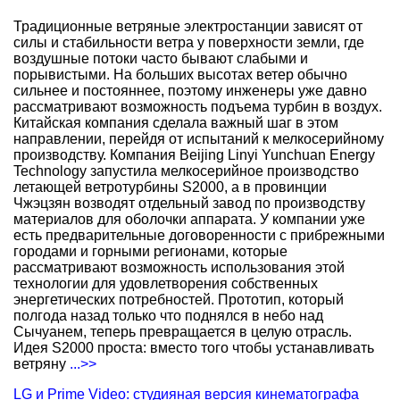
Традиционные ветряные электростанции зависят от
силы и стабильности ветра у поверхности земли, где
воздушные потоки часто бывают слабыми и
порывистыми. На больших высотах ветер обычно
сильнее и постояннее, поэтому инженеры уже давно
рассматривают возможность подъема турбин в воздух.
Китайская компания сделала важный шаг в этом
направлении, перейдя от испытаний к мелкосерийному
производству. Компания Beijing Linyi Yunchuan Energy
Technology запустила мелкосерийное производство
летающей ветротурбины S2000, а в провинции
Чжэцзян возводят отдельный завод по производству
материалов для оболочки аппарата. У компании уже
есть предварительные договоренности с прибрежными
городами и горными регионами, которые
рассматривают возможность использования этой
технологии для удовлетворения собственных
энергетических потребностей. Прототип, который
полгода назад только что поднялся в небо над
Сычуанем, теперь превращается в целую отрасль.
Идея S2000 проста: вместо того чтобы устанавливать
ветряну
...>>
LG и Prime Video: студияная версия кинематографа