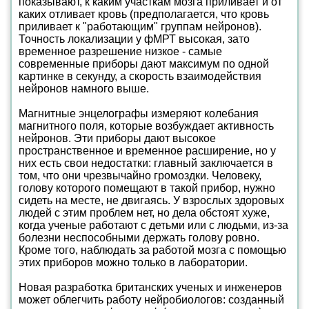
показывают, к каким участкам мозга приливает и от
каких отливает кровь (предполагается, что кровь
приливает к "работающим" группам нейронов).
Точность локализации у фМРТ высокая, зато
временное разрешение низкое - самые
современные приборы дают максимум по одной
картинке в секунду, а скорость взаимодействия
нейронов намного выше.
Магнитные энцелографы измеряют колебания
магнитного поля, которые возбуждает активность
нейронов. Эти приборы дают высокое
пространственное и временное расширение, но у
них есть свои недостатки: главный заключается в
том, что они чрезвычайно громоздки. Человеку,
голову которого помещают в такой прибор, нужно
сидеть на месте, не двигаясь. У взрослых здоровых
людей с этим проблем нет, но дела обстоят хуже,
когда ученые работают с детьми или с людьми, из-за
болезни неспособными держать голову ровно.
Кроме того, наблюдать за работой мозга с помощью
этих приборов можно только в лаборатории.
Новая разработка британских ученых и инженеров
может облегчить работу нейробиологов: созданный