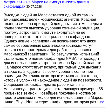
Астронавты на Марсе не смогут выжить даже в
скафандрах
30.07.2026
Высадка людей на Марс остается одной из самых
амбициозных целей космических агентств. Красная
планета лишена пригодной для дыхания атмосферы и
подвергается высокому уровню солнечной радиации,
поэтому астронавты смогут находиться на ее
поверхности только в специальных скафандрах.
Однако новые исследования показывают, что даже
самые современные космические костюмы могут
оказаться непригодными для работы в условиях
марсианской гравитации. По результатам испытаний
стало ясно, что новые скафандры NASA не подходят
для использования астронавтами на Красной планете.
На Марсе отсутствует воздух, пригодный для дыхания,
а также наблюдается высокий уровень солнечной
радиации. Это лишь некоторые из многих факторов,
которые усложнят нахождение людей на поверхности.
Современные скафандры не рассчитаны на
марсианскую гравитацию, составляющую примерно 38
процентов земной. Новейшее поколение костюмов
просто слишком тяжелое для использования на Марсе,
пишет Phys. Новая серия скафандров, которую раз
...>>