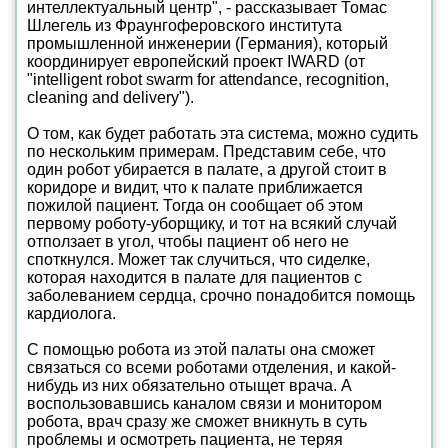
интеллектуальный центр", - рассказывает Томас
Шлегель из Фраунгоферовского института
промышленной инженерии (Германия), который
координирует европейский проект IWARD (от
"intelligent robot swarm for attendance, recognition,
cleaning and delivery").
О том, как будет работать эта система, можно судить
по нескольким примерам. Представим себе, что
один робот убирается в палате, а другой стоит в
коридоре и видит, что к палате приближается
пожилой пациент. Тогда он сообщает об этом
первому роботу-уборщику, и тот на всякий случай
отползает в угол, чтобы пациент об него не
споткнулся. Может так случиться, что сиделке,
которая находится в палате для пациентов с
заболеванием сердца, срочно понадобится помощь
кардиолога.
С помощью робота из этой палаты она сможет
связаться со всеми роботами отделения, и какой-
нибудь из них обязательно отыщет врача. А
воспользовавшись каналом связи и монитором
робота, врач сразу же сможет вникнуть в суть
проблемы и осмотреть пациента, не теряя