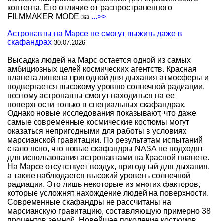
контента. Его отличие от распространенного
FILMMAKER MODE за
...>>
Астронавты на Марсе не смогут выжить даже в
скафандрах
30.07.2026
Высадка людей на Марс остается одной из самых
амбициозных целей космических агентств. Красная
планета лишена пригодной для дыхания атмосферы и
подвергается высокому уровню солнечной радиации,
поэтому астронавты смогут находиться на ее
поверхности только в специальных скафандрах.
Однако новые исследования показывают, что даже
самые современные космические костюмы могут
оказаться непригодными для работы в условиях
марсианской гравитации. По результатам испытаний
стало ясно, что новые скафандры NASA не подходят
для использования астронавтами на Красной планете.
На Марсе отсутствует воздух, пригодный для дыхания,
а также наблюдается высокий уровень солнечной
радиации. Это лишь некоторые из многих факторов,
которые усложнят нахождение людей на поверхности.
Современные скафандры не рассчитаны на
марсианскую гравитацию, составляющую примерно 38
процентов земной. Новейшее поколение костюмов