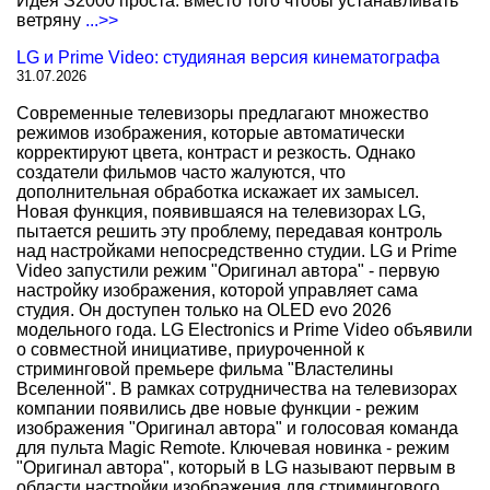
Идея S2000 проста: вместо того чтобы устанавливать
ветряну
...>>
LG и Prime Video: студияная версия кинематографа
31.07.2026
Современные телевизоры предлагают множество
режимов изображения, которые автоматически
корректируют цвета, контраст и резкость. Однако
создатели фильмов часто жалуются, что
дополнительная обработка искажает их замысел.
Новая функция, появившаяся на телевизорах LG,
пытается решить эту проблему, передавая контроль
над настройками непосредственно студии. LG и Prime
Video запустили режим "Оригинал автора" - первую
настройку изображения, которой управляет сама
студия. Он доступен только на OLED evo 2026
модельного года. LG Electronics и Prime Video объявили
о совместной инициативе, приуроченной к
стриминговой премьере фильма "Властелины
Вселенной". В рамках сотрудничества на телевизорах
компании появились две новые функции - режим
изображения "Оригинал автора" и голосовая команда
для пульта Magic Remote. Ключевая новинка - режим
"Оригинал автора", который в LG называют первым в
области настройки изображения для стримингового