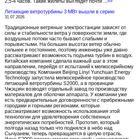
2,5-4 часов. Такие жилеты выглядят почти
...>>
Летающие ветротурбины 3 МВт вышли в серию
31.07.2026
Традиционные ветряные электростанции зависят от
силы и стабильности ветра у поверхности земли, где
воздушные потоки часто бывают слабыми и
порывистыми. На больших высотах ветер обычно
сильнее и постояннее, поэтому инженеры уже давно
рассматривают возможность подъема турбин в воздух.
Китайская компания сделала важный шаг в этом
направлении, перейдя от испытаний к мелкосерийному
производству. Компания Beijing Linyi Yunchuan Energy
Technology запустила мелкосерийное производство
летающей ветротурбины S2000, а в провинции
Чжэцзян возводят отдельный завод по производству
материалов для оболочки аппарата. У компании уже
есть предварительные договоренности с прибрежными
городами и горными регионами, которые
рассматривают возможность использования этой
технологии для удовлетворения собственных
энергетических потребностей. Прототип, который
полгода назад только что поднялся в небо над
Сычуанем, теперь превращается в целую отрасль.