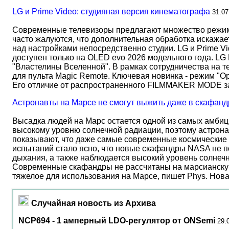
LG и Prime Video: студияная версия кинематографа
31.07
Современные телевизоры предлагают множество режимов
часто жалуются, что дополнительная обработка искажае
над настройками непосредственно студии. LG и Prime Vi
доступен только на OLED evo 2026 модельного года. LG
"Властелины Вселенной". В рамках сотрудничества на 
для пульта Magic Remote. Ключевая новинка - режим "О
Его отличие от распространенного FILMMAKER MODE 
Астронавты на Марсе не смогут выжить даже в скафанд
Высадка людей на Марс остается одной из самых амбиц
высокому уровню солнечной радиации, поэтому астрона
показывают, что даже самые современные космические 
испытаний стало ясно, что новые скафандры NASA не по
дыхания, а также наблюдается высокий уровень солнеч
Современные скафандры не рассчитаны на марсианску
тяжелое для использования на Марсе, пишет Phys. Нов
Случайная новость из Архива
NCP694 - 1 амперный LDO-регулятор от ONSemi
29.