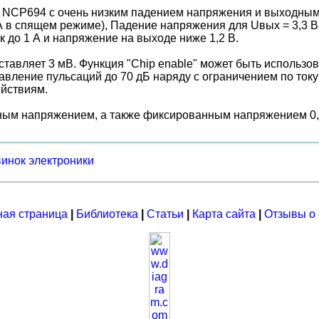
NCP694 с очень низким падением напряжения и выходным т
 мкА в спящем режиме), Падение напряжения для Uвых = 3,3 
до 1 А и напряжение на выходе ниже 1,2 В.
тавляет 3 мВ. Функция "Chip enable" может быть использо
авление пульсаций до 70 дБ наряду с ограничением по току
йствиям.
м напряжением, а также фиксированным напряжением 0,8, 1
винок электроники
ная страница
|
Библиотека
|
Статьи
|
Карта сайта
|
Отзывы о 