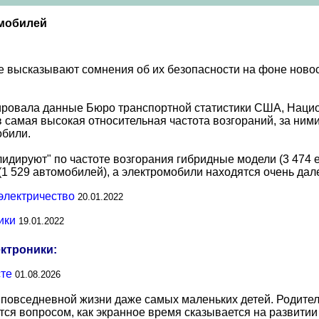
омобилей
 высказывают сомнения об их безопасности на фоне новос
ировала данные Бюро транспортной статистики США, Наци
в самая высокая относительная частота возгораний, за ни
обили.
идируют" по частоте возгорания гибридные модели (3 474 
 529 автомобилей), а электромобили находятся очень далек
 электричество
20.01.2022
ики
19.01.2022
ектроники:
сте
01.08.2026
повседневной жизни даже самых маленьких детей. Родител
тся вопросом, как экранное время сказывается на развитии