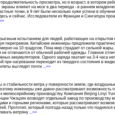
о продолжительность просмотра, но и возраст, в котором р
о экраны влияют на мозг в два периода - в раннем младенче
тные точки, в 9 лет были несколько хуже успехи в обучении
есь и сейчас. Исследователи из Франции и Сингапура про
.>>
ерьезным испытанием для людей, работающих на открытом в
уя перегревом. Китайские инженеры предложили практичн
ерно на 10 градусов. Пока мир страдает от сильной жары,
не отличаются от обычной рабочей одежды. Главное отличи
вных аккумуляторов. Одного заряда хватает на 3-4 часа н
 при нагревании переходит из твердого состояния в жидко
жилеты выглядят почти
...>>
ы и стабильности ветра у поверхности земли, где воздушн
поэтому инженеры уже давно рассматривают возможность по
к мелкосерийному производству. Компания Beijing Linyi Yu
нции Чжэцзян возводят отдельный завод по производству м
ами и горными регионами, которые рассматривают возможн
ей. Прототип, который полгода назад только что поднялся
вливать ветряну
...>>