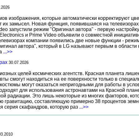
.2026
 изображения, которые автоматически корректируют цвета
т их замысел. Новая функция, появившаяся на телевизорах
deo запустили режим "Оригинал автора" - первую настройку
 Electronics и Prime Video объявили о совместной инициат
телевизорах компании появились две новые функции - режи
ригинал автора", который в LG называют первым в области 
за
...>>
рах
30.07.2026
иозных целей космических агентств. Красная планета лиш
вты смогут находиться на ее поверхности только в специа
костюмы могут оказаться непригодными для работы в услов
дходят для использования астронавтами на Красной планет
ной радиации. Это лишь некоторые из многих факторов, ко
ю гравитацию, составляющую примерно 38 процентов земн
ая серия скафандров, которую раз
...>>
03.2010