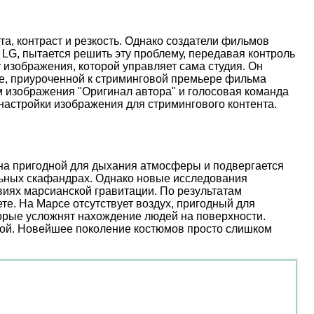
, контраст и резкость. Однако создатели фильмов
 LG, пытается решить эту проблему, передавая контроль
 изображения, которой управляет сама студия. Он
иве, приуроченной к стриминговой премьере фильма
м изображения "Оригинал автора" и голосовая команда
настройки изображения для стримингового контента.
ена пригодной для дыхания атмосферы и подвергается
льных скафандрах. Однако новые исследования
иях марсианской гравитации. По результатам
е. На Марсе отсутствует воздух, пригодный для
торые усложнят нахождение людей на поверхности.
ой. Новейшее поколение костюмов просто слишком