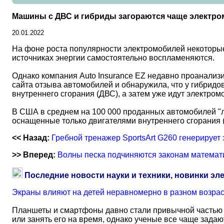
Машины с ДВС и гибриды загораются чаще электр
20.01.2022
На фоне роста популярности электромобилей некоторые
источниках энергии самостоятельно воспламеняются.
Однако компания Auto Insurance EZ недавно проанализ
сайта отзыва автомобилей и обнаружила, что у гибридо
внутреннего сгорания (ДВС), а затем уже идут электром
В США в среднем на 100 000 проданных автомобилей "л
оснащенные только двигателями внутреннего сгорания (1
<< Назад:
Гребной тренажер SportsArt G260 генерирует
>> Вперед:
Волны песка подчиняются законам математ
Последние новости науки и техники, новинки эл
Экраны влияют на детей неравномерно в разном возра
Планшеты и смартфоны давно стали привычной частью 
или занять его на время, однако ученые все чаще задаю