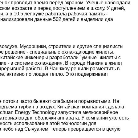
ебенок проводит время перед экраном. Ученые наблюдали
ском возрасте и перед поступлением в школу. У детей,
, а в 10,5 лет хуже работала рабочая память -
анализировали данные 502 детей и выделили два
оздухе. Мусорщики, строители и другие специалисты
ое решение - специальные охлаждающие жилеты,
 китайские инженеры разработали "умные" жилеты с
е - в системе охлаждения. В городе Нанкин в жилет
епрерывной работы. В Чанчжоу решили разместить в
е, активно поглощая тепло. Это поддерживает
ые потоки часто бывают слабыми и порывистыми. На
дъема турбин в воздух. Китайская компания сделала
nchuan Energy Technology запустила мелкосерийное
атериалов для оболочки аппарата. У компании уже есть
ость использования этой технологии для
 в небо над Сычуанем, теперь превращается в целую