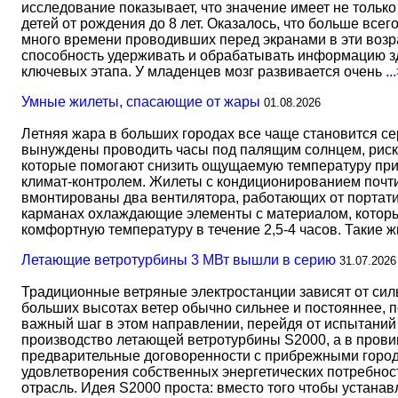
исследование показывает, что значение имеет не тольк
детей от рождения до 8 лет. Оказалось, что больше всег
много времени проводивших перед экранами в эти возрас
способность удерживать и обрабатывать информацию зд
ключевых этапа. У младенцев мозг развивается очень
..
Умные жилеты, спасающие от жары
01.08.2026
Летняя жара в больших городах все чаще становится с
вынуждены проводить часы под палящим солнцем, риск
которые помогают снизить ощущаемую температуру прим
климат-контролем. Жилеты с кондиционированием почти 
вмонтированы два вентилятора, работающих от портати
карманах охлаждающие элементы с материалом, который
комфортную температуру в течение 2,5-4 часов. Такие 
Летающие ветротурбины 3 МВт вышли в серию
31.07.2026
Традиционные ветряные электростанции зависят от сил
больших высотах ветер обычно сильнее и постояннее, 
важный шаг в этом направлении, перейдя от испытаний 
производство летающей ветротурбины S2000, а в прови
предварительные договоренности с прибрежными город
удовлетворения собственных энергетических потребност
отрасль. Идея S2000 проста: вместо того чтобы устана