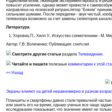
Радиолюбителям, любящим экспериментировать и решив
повысит усиление, однако может привести к самовозбуж
направлена на лозовской ретранслятор "Боком" принимал
сильными шумами. После переделки - звук чистый, изоб
телевизора возможно за счет замены селекторов канал
Литература
:
Хоровиц П., Хилл У., Искусство схемотехники - М. Ми
Автор: Г.В. Воличенко; Публикация: cxem.net
Смотрите другие статьи
раздела
Телевидение
.
Читайте и пишите
полезные
комментарии к этой ста
<< Назад
Экраны влияют на детей неравномерно в разном возра
Планшеты и смартфоны давно стали привычной частью 
или занять его на время, однако ученые все чаще задаю
исследование показывает, что значение имеет не тольк