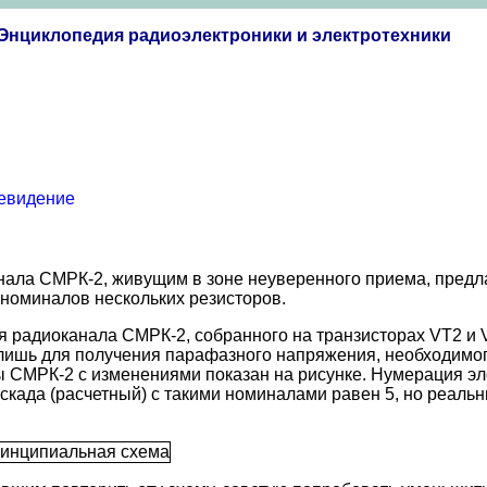
Энциклопедия радиоэлектроники и электротехники
евидение
ала СМРК-2, живущим в зоне неуверенного приема, предл
 номиналов нескольких резисторов.
адиоканала СМРК-2, собранного на транзисторах VT2 и VT3,
му лишь для получения парафазного напряжения, необходим
МРК-2 с изменениями показан на рисунке. Нумерация элем
када (расчетный) с такими номиналами равен 5, но реальн