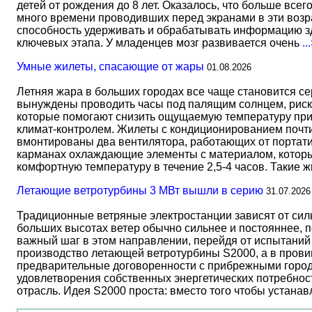
детей от рождения до 8 лет. Оказалось, что больше всег
много времени проводивших перед экранами в эти возрас
способность удерживать и обрабатывать информацию зд
ключевых этапа. У младенцев мозг развивается очень
..
Умные жилеты, спасающие от жары
01.08.2026
Летняя жара в больших городах все чаще становится с
вынуждены проводить часы под палящим солнцем, риск
которые помогают снизить ощущаемую температуру прим
климат-контролем. Жилеты с кондиционированием почти 
вмонтированы два вентилятора, работающих от портати
карманах охлаждающие элементы с материалом, который
комфортную температуру в течение 2,5-4 часов. Такие 
Летающие ветротурбины 3 МВт вышли в серию
31.07.2026
Традиционные ветряные электростанции зависят от сил
больших высотах ветер обычно сильнее и постояннее, 
важный шаг в этом направлении, перейдя от испытаний 
производство летающей ветротурбины S2000, а в прови
предварительные договоренности с прибрежными город
удовлетворения собственных энергетических потребност
отрасль. Идея S2000 проста: вместо того чтобы устана