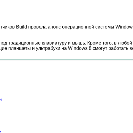
отчиков Build провела анонс операционной системы Window
 под традиционные клавиатуру и мышь. Кроме того, в любо
ущие планшеты и ультрабуки на Windows 8 смогут работать в
и
и