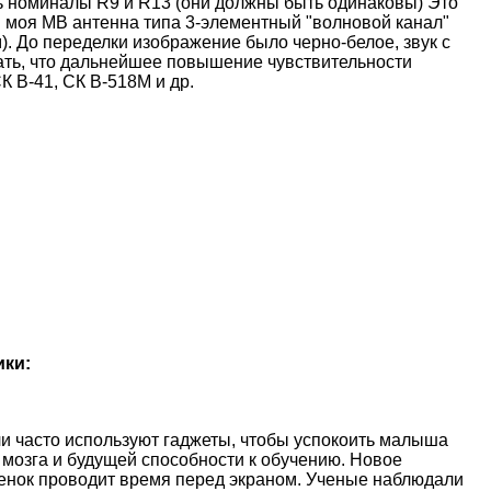
 номиналы R9 и R13 (они должны быть одинаковы) Это
ая моя MB антенна типа 3-элементный "волновой канал"
м). До переделки изображение было черно-белое, звук с
зать, что дальнейшее повышение чувствительности
 В-41, СК В-518М и др.
ики:
и часто используют гаджеты, чтобы успокоить малыша
 мозга и будущей способности к обучению. Новое
ебенок проводит время перед экраном. Ученые наблюдали