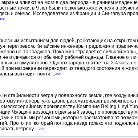
о экраны влияют на мозг в два периода - в раннем младенче
тные точки, в 9 лет были несколько хуже успехи в обучении
есь и сейчас. Исследователи из Франции и Сингапура про
.>>
ерьезным испытанием для людей, работающих на открытом в
уя перегревом. Китайские инженеры предложили практичн
ерно на 10 градусов. Пока мир страдает от сильной жары,
не отличаются от обычной рабочей одежды. Главное отличи
вных аккумуляторов. Одного заряда хватает на 3-4 часа н
 при нагревании переходит из твердого состояния в жидко
жилеты выглядят почти
...>>
ы и стабильности ветра у поверхности земли, где воздушн
поэтому инженеры уже давно рассматривают возможность по
к мелкосерийному производству. Компания Beijing Linyi Yu
нции Чжэцзян возводят отдельный завод по производству м
ами и горными регионами, которые рассматривают возможн
ей. Прототип, который полгода назад только что поднялся
вливать ветряну
...>>