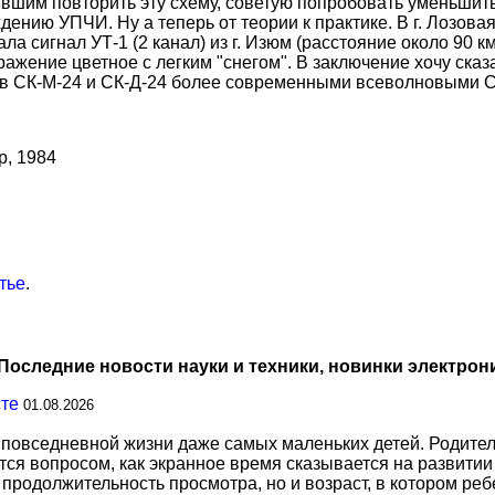
шим повторить эту схему, советую попробовать уменьшить
дению УПЧИ. Ну а теперь от теории к практике. В г. Лозов
а сигнал УТ-1 (2 канал) из г. Изюм (расстояние около 90 к
ражение цветное с легким "снегом". В заключение хочу ска
ов СК-М-24 и СК-Д-24 более современными всеволновыми СК
р, 1984
тье
.
Последние новости науки и техники, новинки электрон
сте
01.08.2026
повседневной жизни даже самых маленьких детей. Родител
тся вопросом, как экранное время сказывается на развитии
о продолжительность просмотра, но и возраст, в котором р