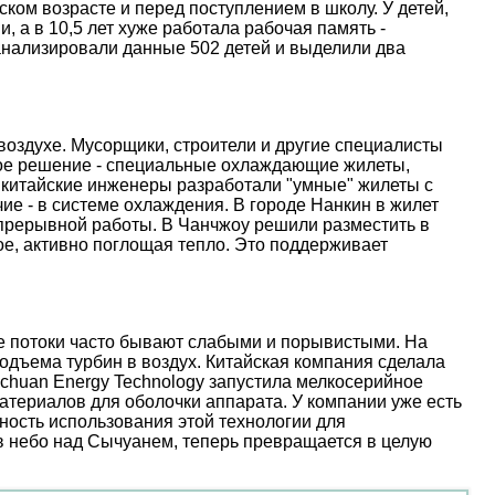
ском возрасте и перед поступлением в школу. У детей,
, а в 10,5 лет хуже работала рабочая память -
анализировали данные 502 детей и выделили два
оздухе. Мусорщики, строители и другие специалисты
ое решение - специальные охлаждающие жилеты,
 китайские инженеры разработали "умные" жилеты с
е - в системе охлаждения. В городе Нанкин в жилет
епрерывной работы. В Чанчжоу решили разместить в
е, активно поглощая тепло. Это поддерживает
ые потоки часто бывают слабыми и порывистыми. На
дъема турбин в воздух. Китайская компания сделала
nchuan Energy Technology запустила мелкосерийное
атериалов для оболочки аппарата. У компании уже есть
ость использования этой технологии для
 в небо над Сычуанем, теперь превращается в целую