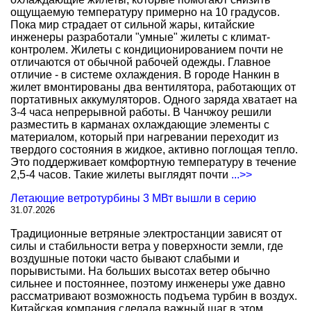
ощущаемую температуру примерно на 10 градусов.
Пока мир страдает от сильной жары, китайские
инженеры разработали "умные" жилеты с климат-
контролем. Жилеты с кондиционированием почти не
отличаются от обычной рабочей одежды. Главное
отличие - в системе охлаждения. В городе Нанкин в
жилет вмонтированы два вентилятора, работающих от
портативных аккумуляторов. Одного заряда хватает на
3-4 часа непрерывной работы. В Чанчжоу решили
разместить в карманах охлаждающие элементы с
материалом, который при нагревании переходит из
твердого состояния в жидкое, активно поглощая тепло.
Это поддерживает комфортную температуру в течение
2,5-4 часов. Такие жилеты выглядят почти
...>>
Летающие ветротурбины 3 МВт вышли в серию
31.07.2026
Традиционные ветряные электростанции зависят от
силы и стабильности ветра у поверхности земли, где
воздушные потоки часто бывают слабыми и
порывистыми. На больших высотах ветер обычно
сильнее и постояннее, поэтому инженеры уже давно
рассматривают возможность подъема турбин в воздух.
Китайская компания сделала важный шаг в этом