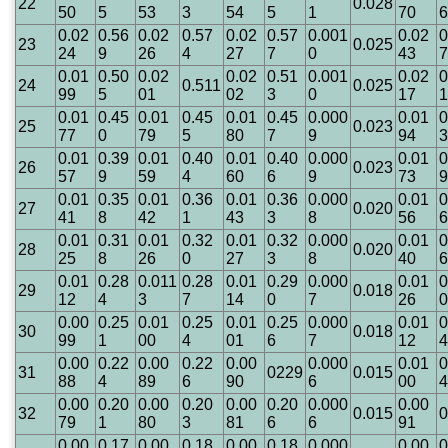
22
0.028
50
5
53
3
54
5
1
70
6
0.02
0.56
0.02
0.57
0.02
0.57
0.001
0.02
0
23
0.025
24
9
26
4
27
7
0
43
7
0.01
0.50
0.02
0.02
0.51
0.001
0.02
0
24
0.511
0.025
99
5
01
02
3
0
17
1
0.01
0.45
0.01
0.45
0.01
0.45
0.000
0.01
0
25
0.023
77
0
79
5
80
7
9
94
3
0.01
0.39
0.01
0.40
0.01
0.40
0.000
0.01
0
26
0.023
57
9
59
4
60
6
9
73
9
0.01
0.35
0.01
0.36
0.01
0.36
0.000
0.01
0
27
0.020
41
8
42
1
43
3
8
56
6
0.01
0.31
0.01
0.32
0.01
0.32
0.000
0.01
0
28
0.020
25
8
26
0
27
3
8
40
6
0.01
0.28
0.011
0.28
0.01
0.29
0.000
0.01
0
29
0.018
12
4
3
7
14
0
7
26
0
0.00
0.25
0.01
0.25
0.01
0.25
0.000
0.01
0
30
0.018
99
1
00
4
01
6
7
12
4
0.00
0.22
0.00
0.22
0.00
0.000
0.01
0
31
0229
0.015
88
4
89
6
90
6
00
4
0.00
0.20
0.00
0.20
0.00
0.20
0.000
0.00
32
0.015
0
79
1
80
3
81
6
6
91
0.00
0.17
0.00
0.18
0.00
0.18
0.000
0.00
0