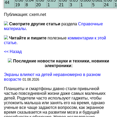
0.00
0.04
0.00
0.05
0.00
0.05
0.000
0.002
0.00
0
44
19
8
20
1
21
3
1
5
24
1
Публикация: cxem.net
Смотрите другие статьи
раздела
Справочные
материалы
.
Читайте и пишите
полезные
комментарии к этой
статье
.
<< Назад
Последние новости науки и техники, новинки
электроники:
Экраны влияют на детей неравномерно в разном
возрасте
01.08.2026
Планшеты и смартфоны давно стали привычной
частью повседневной жизни даже самых маленьких
детей. Родители часто используют гаджеты, чтобы
успокоить малыша или занять его на время, однако
ученые все чаще задаются вопросом, как экранное
время сказывается на развитии мозга и будущей
способности к обучению. Новое исследование