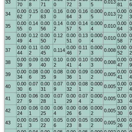
33
0.013
70
8
71
0
72
3
5
81
6
0.00
0.15
0.00
0.16
0.00
0.16
0.000
0.00
0
34
0.013
62
7
63
0
64
3
5
72
3
0.00
0.14
0.00
0.14
0.00
0.14
0.000
0.00
0
35
0.010
55
0
56
2
57
5
4
64
3
0.00
0.12
0.00
0.12
0.00
0.13
0.000
0.00
0
36
0.010
49
4
50
7
51
0
4
58
7
0.00
0.11
0.00
0.00
0.11
0.000
0.00
0
37
0.114
0.008
44
2
45
46
7
3
52
2
0.00
0.09
0.00
0.10
0.00
0.10
0.000
0.00
0
38
0.008
39
9
40
2
41
4
3
47
9
0.00
0.08
0.00
0.08
0.00
0.09
0.000
0.00
0
39
0.005
34
6
35
9
36
1
2
41
4
0.00
0.07
0.00
0.07
0.00
0.08
0.000
0.00
0
40
0.005
30
6
31
9
32
1
2
37
4
0.00
0.06
0.00
0.07
0.00
0.07
0.000
0.00
0
41
0.005
27
9
28
1
29
4
2
33
4
0.00
0.06
0.00
0.06
0.00
0.06
0.000
0.00
0
42
0.005
24
1
25
4
26
6
2
30
6
0.00
0.05
0.00
0.05
0.00
0.05
0.000
0.00
0
43
0.005
21
3
22
6
23
8
2
26
6