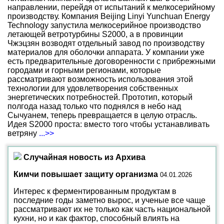
направлении, перейдя от испытаний к мелкосерийному
производству. Компания Beijing Linyi Yunchuan Energy
Technology запустила мелкосерийное производство
летающей ветротурбины S2000, а в провинции
Чжэцзян возводят отдельный завод по производству
материалов для оболочки аппарата. У компании уже
есть предварительные договоренности с прибрежными
городами и горными регионами, которые
рассматривают возможность использования этой
технологии для удовлетворения собственных
энергетических потребностей. Прототип, который
полгода назад только что поднялся в небо над
Сычуанем, теперь превращается в целую отрасль.
Идея S2000 проста: вместо того чтобы устанавливать
ветряну
...>>
Случайная новость из Архива
Кимчи повышает защиту организма
04.01.2026
Интерес к ферментированным продуктам в
последние годы заметно вырос, и ученые все чаще
рассматривают их не только как часть национальной
кухни, но и как фактор, способный влиять на