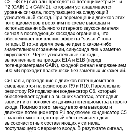
C2 - 68 nF) сигналы проходят на потенциометры Р1 и
Р2 (GAIN 1 и GAIN 2), которыми устанавливается
уровень сигнала, поступающего на следующий
усилительный каскад. При перемещении движков этих
потенциометров к верхним по схеме выводам и
использовании обычного гитарного звукоснимателя
сигнал в последующих каскадах ограничен, что
обеспечивает появление эффекта "sustain" тона
гитары. В то же время речь не идет о каком-либо
значительном ограничении, синусоида лишь заметно
округляется. Через усилительные каскады,
выполненные на триодах Е1А и Е1В (перед
потенциометрами GAIN), входной сигнал напряжением
500 мВ проходит практически без заметных искажений.
Сигналы, проходящие с движков потенциометров,
смешиваются на резисторах R9 и R10. Параллельно
резистору R9 подключен конденсатор С6, который
обеспечивает сдвиг на высших частотах, этот сдвиг
зависит и от положения движка потенциометра второго
входа. Помимо этого, между верхним выводом и
движком потенциометра Р1 подключен конденсатор С5
с малой емкостью, который обеспечивает сдвиг
высокочастотных составляющих у сигнала,
поступающего с верхнего входа. В результате сигнал,