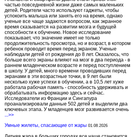
частью повседневной жизни даже самых маленьких
детей. Родители часто используют гаджеты, чтобы
успокоить малыша или занять его на время, однако
ученые все чаще задаются вопросом, как экранное
время сказывается на развитии мозга и будущей
способности к обучению. Новое исследование
показывает, что значение имеет не только
продолжительность просмотра, но и возраст, в котором
ребенок проводит время перед экраном. Ученые
наблюдали детей от рождения до 8 лет. Оказалось, что
больше всего экраны влияют на мозг в два периода - в
раннем младенческом возрасте и перед поступлением
в школу. У детей, много времени проводивших перед
экранами в эти возрастные точки, в 9 лет были
несколько хуже успехи в обучении, а в 10,5 лет хуже
работала рабочая память - способность удерживать и
обрабатывать информацию здесь и сейчас.
Исследователи из Франции и Сингапура
проанализировали данные 502 детей и выделили два
ключевых этапа. У младенцев мозг развивается очень
...>>
Умные жилеты, спасающие от жары
01.08.2026
Летняя жара в больших городах все чаще становится