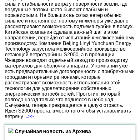
силы и стабильности ветра у поверхности земли, где
воздушные потоки часто бывают слабыми и
порывистыми. На больших высотах ветер обычно
сильнее и постояннее, поэтому инженеры уже давно
рассматривают возможность подъема турбин в воздух.
Китайская компания сделала важный шаг в этом
направлении, перейдя от испытаний к мелкосерийному
производству. Компания Beijing Linyi Yunchuan Energy
Technology запустила мелкосерийное производство
летающей ветротурбины S2000, а в провинции
Чжэцзян возводят отдельный завод по производству
материалов для оболочки аппарата. У компании уже
есть предварительные договоренности с прибрежными
городами и горными регионами, которые
рассматривают возможность использования этой
технологии для удовлетворения собственных
энергетических потребностей. Прототип, который
полгода назад только что поднялся в небо над
Сычуанем, теперь превращается в целую отрасль.
Идея S2000 проста: вместо того чтобы устанавливать
ветряну
...>>
Случайная новость из Архива