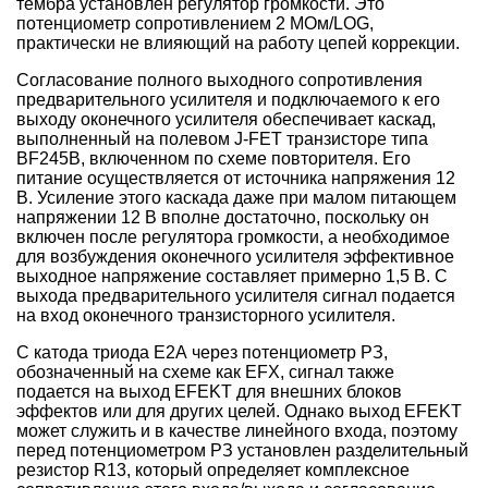
тембра установлен регулятор громкости. Это
потенциометр сопротивлением 2 МОм/LOG,
практически не влияющий на работу цепей коррекции.
Согласование полного выходного сопротивления
предварительного усилителя и подключаемого к его
выходу оконечного усилителя обеспечивает каскад,
выполненный на полевом J-FET транзисторе типа
BF245B, включенном по схеме повторителя. Его
питание осуществляется от источника напряжения 12
В. Усиление этого каскада даже при малом питающем
напряжении 12 В вполне достаточно, поскольку он
включен после регулятора громкости, а необходимое
для возбуждения оконечного усилителя эффективное
выходное напряжение составляет примерно 1,5 В. С
выхода предварительного усилителя сигнал подается
на вход оконечного транзисторного усилителя.
С катода триода Е2А через потенциометр РЗ,
обозначенный на схеме как EFX, сигнал также
подается на выход EFEKT для внешних блоков
эффектов или для других целей. Однако выход EFEKT
может служить и в качестве линейного входа, поэтому
перед потенциометром РЗ установлен разделительный
резистор R13, который определяет комплексное