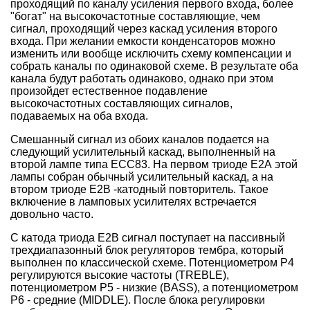
проходящий по каналу усиления первого входа, более
"богат" на высокочастотные составляющие, чем
сигнал, проходящий через каскад усиления второго
входа. При желании емкости конденсаторов можно
изменить или вообще исключить схему компенсации и
собрать каналы по одинаковой схеме. В результате оба
канала будут работать одинаково, однако при этом
произойдет естественное подавление
высокочастотных составляющих сигналов,
подаваемых на оба входа.
Смешанный сигнал из обоих каналов подается на
следующий усилительный каскад, выполненный на
второй лампе типа ЕСС83. На первом триоде Е2А этой
лампы собран обычный усилительный каскад, а на
втором триоде Е2В -катодный повторитель. Такое
включение в ламповых усилителях встречается
довольно часто.
С катода триода Е2В сигнал поступает на пассивный
трехдиапазонный блок регуляторов тембра, который
выполнен по классической схеме. Потенциометром Р4
регулируются высокие частоты (TREBLE),
потенциометром Р5 - низкие (BASS), а потенциометром
Р6 - средние (MIDDLE). После блока регулировки