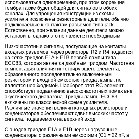
использоваться одновременно, при этом коррекция
тембра также будет общей для сигналов в обоих
каналах. Для упрощения конструкции из схемы
усилителя исключены резисторные делители, обычно
подключаемые к контактам разъемов типа jack.
Естественно, при желании данные делители можно
установить, однако это не является необходимым.
Низкочастотные сигналы, поступающие на контакты
входных разъемов, через резисторы R2 и R4 подаются
на сетки триодов Е1А и Е1В первой лампы типа
ЕСС83, которая является двойным триодом. Частотная
компенсация влияния интегрирующего элемента,
образованного последовательно включенным
резистором и входной емкостью триода лампы, не
является необходимой. Наоборот, этот RC элемент
способствует подавлению высокочастотных помех вне
акустического диапазона. Триоды лампы ЕСС83
включены по классической схеме усилителя.
Различные значения величин катодных резисторов и
конденсаторов обеспечивают сдвиг высоких частот у
сигнала, подаваемого на верхний вход.
С анодов триодов Е1А и Е1В через нагрузочные
конденсаторы с различными емкостями (С1 = 22 nF, a