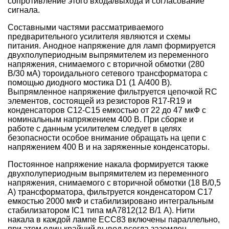
сопротивление этого входа/выхода и согласование
сигнала.
Составными частями рассматриваемого
предварительного усилителя являются и схемы
питания. Анодное напряжение для ламп формируется
двухполупериодным выпрямителем из переменного
напряжения, снимаемого с вторичной обмотки (280
В/30 мА) тороидального сетевого трансформатора с
помощью диодного мостика D1 (1 А/400 В).
Выпрямленное напряжение фильтруется цепочкой RC
элементов, состоящей из резисторов R17-R19 и
конденсаторов С12-С15 емкостью от 22 до 47 мкФ с
номинальным напряжением 400 В. При сборке и
работе с данным усилителем следует в целях
безопасности особое внимание обращать на цепи с
напряжением 400 В и на заряженные конденсаторы.
Постоянное напряжение накала формируется также
двухполупериодным выпрямителем из переменного
напряжения, снимаемого с вторичной обмотки (18 В/0,5
А) трансформатора, фильтруется конденсатором С17
емкостью 2000 мкФ и стабилизировано интегральным
стабилизатором IC1 типа мА7812(12 В/1 А). Нити
накала в каждой лампе ЕСС83 включены параллельно,
при этом один крайний вывод всегда заземлен.