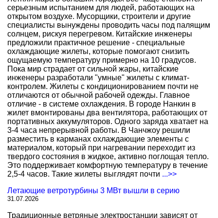
серьезным испытанием для людей, работающих на
открытом воздухе. Мусорщики, строители и другие
специалисты вынуждены проводить часы под палящим
солнцем, рискуя перегревом. Китайские инженеры
предложили практичное решение - специальные
охлаждающие жилеты, которые помогают снизить
ощущаемую температуру примерно на 10 градусов.
Пока мир страдает от сильной жары, китайские
инженеры разработали "умные" жилеты с климат-
контролем. Жилеты с кондиционированием почти не
отличаются от обычной рабочей одежды. Главное
отличие - в системе охлаждения. В городе Нанкин в
жилет вмонтированы два вентилятора, работающих от
портативных аккумуляторов. Одного заряда хватает на
3-4 часа непрерывной работы. В Чанчжоу решили
разместить в карманах охлаждающие элементы с
материалом, который при нагревании переходит из
твердого состояния в жидкое, активно поглощая тепло.
Это поддерживает комфортную температуру в течение
2,5-4 часов. Такие жилеты выглядят почти
...>>
Летающие ветротурбины 3 МВт вышли в серию
31.07.2026
Традиционные ветряные электростанции зависят от