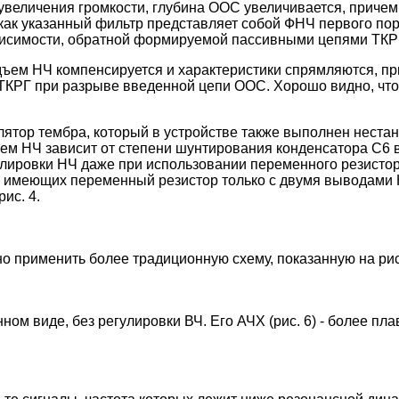
увеличения громкости, глубина ООС увеличивается, причем 
как указанный фильтр представляет собой ФНЧ первого пор
ависимости, обратной формируемой пассивными цепями ТКР
ъем НЧ компенсируется и характеристики спрямляются, прио
е ТКРГ при разрыве введенной цепи ООС. Хорошо видно, чт
лятор тембра, который в устройстве также выполнен нестанд
м НЧ зависит от степени шунтирования конденсатора С6 в
улировки НЧ даже при использовании переменного резистор
, имеющих переменный резистор только с двумя выводами 
ис. 4.
 применить более традиционную схему, показанную на рис.
м виде, без регулировки ВЧ. Его АЧХ (рис. 6) - более плав