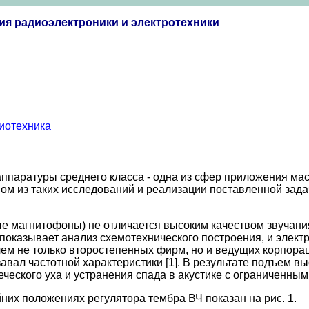
ия радиоэлектроники и электротехники
иотехника
паратуры среднего класса - одна из сфер приложения мас
ном из таких исследований и реализации поставленной зад
ые магнитофоны) не отличается высоким качеством звучани
к показывает анализ схемотехнического построения, и элек
ичем не только второстепенных фирм, но и ведущих корпор
авал частотной характеристики [1]. В результате подъем вы
ческого уха и устранения спада в акустике с ограниченным
их положениях регулятора тембра ВЧ показан на рис. 1.