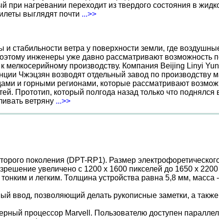
 при нагревании переходит из твердого состояния в жидко
жилеты выглядят почти
...>>
ы и стабильности ветра у поверхности земли, где воздушн
поэтому инженеры уже давно рассматривают возможность по
к мелкосерийному производству. Компания Beijing Linyi Yu
нции Чжэцзян возводят отдельный завод по производству м
ами и горными регионами, которые рассматривают возможн
ей. Прототип, который полгода назад только что поднялся
вливать ветряну
...>>
торого поколения (DPT-RP1). Размер электрофоретического эк
азрешение увеличено с 1200 х 1600 пикселей до 1650 х 2200
тонким и легким. Толщина устройства равна 5,8 мм, масса - 
ый ввод, позволяющий делать рукописные заметки, а также
ерный процессор Marvell. Пользователю доступен паралле