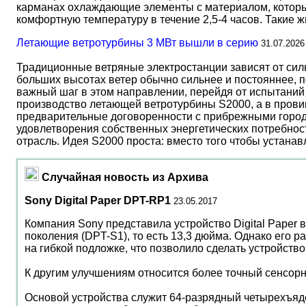
карманах охлаждающие элементы с материалом, который
комфортную температуру в течение 2,5-4 часов. Такие 
Летающие ветротурбины 3 МВт вышли в серию
31.07.2026
Традиционные ветряные электростанции зависят от сил
больших высотах ветер обычно сильнее и постояннее, 
важный шаг в этом направлении, перейдя от испытаний 
производство летающей ветротурбины S2000, а в прови
предварительные договоренности с прибрежными город
удовлетворения собственных энергетических потребност
отрасль. Идея S2000 проста: вместо того чтобы устана
Случайная новость из Архива
Sony Digital Paper DPT-RP1
23.05.2017
Компания Sony представила устройство Digital Paper в
поколения (DPT-S1), то есть 13,3 дюйма. Однако его р
на гибкой подложке, что позволило сделать устройство 
К другим улучшениям относится более точный сенсорн
Основой устройства служит 64-разрядный четырехъяд