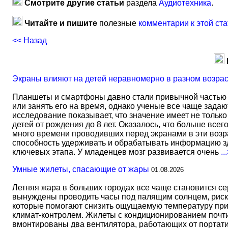
Смотрите другие статьи
раздела
Аудиотехника
.
Читайте и пишите
полезные
комментарии к этой ста
<< Назад
Экраны влияют на детей неравномерно в разном возра
Планшеты и смартфоны давно стали привычной частью 
или занять его на время, однако ученые все чаще задаю
исследование показывает, что значение имеет не тольк
детей от рождения до 8 лет. Оказалось, что больше всег
много времени проводивших перед экранами в эти возрас
способность удерживать и обрабатывать информацию зд
ключевых этапа. У младенцев мозг развивается очень
..
Умные жилеты, спасающие от жары
01.08.2026
Летняя жара в больших городах все чаще становится с
вынуждены проводить часы под палящим солнцем, риск
которые помогают снизить ощущаемую температуру прим
климат-контролем. Жилеты с кондиционированием почти 
вмонтированы два вентилятора, работающих от портати