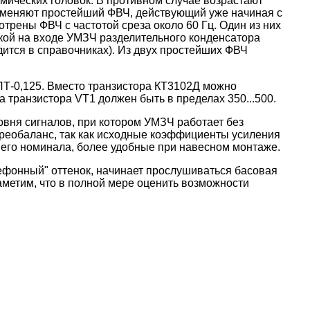
мических головок. В противном случае возрастают
применяют простейший ФВЧ, действующий уже начиная с
мотрены ФВЧ с частотой среза около 60 Гц. Один из них
вкой на входе УМЗЧ разделительного конденсатора
дится в справочниках). Из двух простейших ФВЧ
ЛТ-0,125. Вместо транзистора КТ3102Д можно
 транзистора VT1 должен быть в пределах 350...500.
овня сигналов, при котором УМЗЧ работает без
реобаланс, так как исходные коэффициенты усиления
шего номинала, более удобные при навесном монтаже.
лефонный" оттенок, начинает прослушиваться басовая
метим, что в полной мере оценить возможности