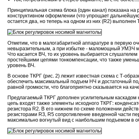
Принципиальная схема блока (один канал) показана на 
конструктивном оформлении (что упрощает дальнейшую
остается два, но теперь на одном из них (R2) выполнен 
Отметим, что в малогабаритной аппаратуре в первую оч
невыразительным, а при избытке - маломощный УМЗЧ мг
Что касается ВЧ, то их уровень выбирается слушателем
простейшими цепями тонкомпенсации, что также уменьш
уровень ВЧ.
В основе ТКРГ (рис. 2) лежит известная схема с Т-об
обеспечить максимальный подъем НЧ и достаточный по
равной громкости, что благоприятно сказывается на кач
Предлагаемый ТКРГ дополнен усилительным каскадом на
цепь входят также элементы исходного ТКРГ: конденсато
резистора R2. В его нижнем по схеме положении действ
резисторами R3, R5 сопротивление введенной части пере
максимально вогнутый вид с наибольшим подъемом в обл