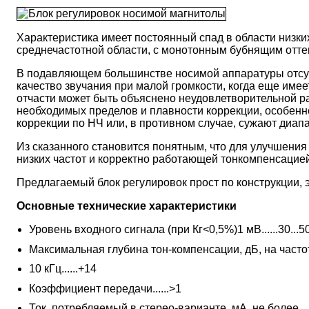
Характеристика имеет постоянный спад в области низких
среднечастотной области, с монотонным бубнящим оттен
В подавляющем большинстве носимой аппаратуры отсутс
качество звучания при малой громкости, когда еще име
отчасти может быть объяснено неудовлетворительной р
необходимых пределов и плавности коррекции, особенн
коррекции по НЧ или, в противном случае, сужают диапа
Из сказанного становится понятным, что для улучшени
низких частот и корректно работающей тонкомпенсацией
Предлагаемый блок регулировок прост по конструкции, 
Основные технические характеристики
Уровень входного сигнала (при Кг<0,5%)1 мВ......30...5
Максимальная глубина тон-компенсации, дБ, на частоте
10 кГц......+14
Коэффициент передачи......>1
Ток, потребляемый в стерео-варианте, мА, не более....