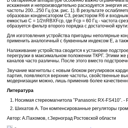
В батарейной аппаратуре особенно важно ограничивать 
искажения и непроизводительно расходуется энергия ис
частоты 200...250 Гц (см. рис. 1). В результате ослабля
образован конденсатором C3, резистором R6 и входным
емкостью С = 1/2πRBXFcp, где Fcp = 60 Гц - частота с
образуется фильтр второго порядка с достаточной крути
Для изготовления устройства пригодны неполярные ко
применить аналогичный с буквенным индексом Е, а такж
Налаживание устройства сводится к установке подстрое
перегрузки в максимальном положении ТКРГ. Этими же 
каналов часто различны. После этого вместо подстрое
Звучание магнитолы с новым блоком регулировок карди
партия, появляются верхние частоты, свойственные вы
модернизации можно, лишь применив более качественны
Литература
Носимая стереомагнитола "Panasonic RX-FS410". - Рад
Шихатов А. Тон компенсированные регуляторы громкос
Автор: А.Пахомов, г.Зерноград Ростовской области