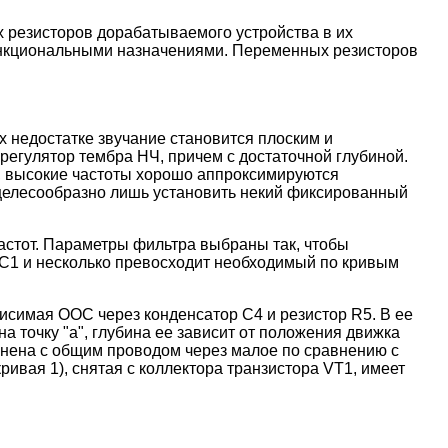
х резисторов дорабатываемого устройства в их
ункциональными назначениями. Переменных резисторов
х недостатке звучание становится плоским и
егулятор тембра НЧ, причем с достаточной глубиной.
о, высокие частоты хорошо аппроксимируются
 целесообразно лишь установить некий фиксированный
астот. Параметры фильтра выбраны так, чтобы
С1 и несколько превосходит необходимый по кривым
исимая ООС через конденсатор С4 и резистор R5. В ее
а точку "а", глубина ее зависит от положения движка
динена с общим проводом через малое по сравнению с
ривая 1), снятая с коллектора транзистора VT1, имеет