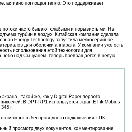
е, активно поглощая тепло. Это поддерживает
ые потоки часто бывают слабыми и порывистыми. На
дъема турбин в воздух. Китайская компания сделала
nchuan Energy Technology запустила мелкосерийное
атериалов для оболочки аппарата. У компании уже есть
ость использования этой технологии для
 в небо над Сычуанем, теперь превращается в целую
рана - такой же, как у Digital Paper первого
 пикселей. В DPT-RP1 используется экран E Ink Mobius
345 г.
 возможность беспроводного подключения к ПК.
льный просмотр двух документов, комментирование,