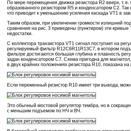
По мере перемещения движка резистора R2 вверх, т. е. 
образованного резистором R5 и конденсатором С2. Так 
что приводит к уменьшению усиления каскада VT1 в з
Таким образом, при увеличении громкости излишний под
сравнения на рис. 3 приведены (пунктиром) эти кривы
недостатки.
С коллектора транзистора VT1 сигнал поступает на регу
регулируемый фильтр R12C6R11R13C7, в котором подъе
фильтре достигаются большая глубина и плавность рег
задан конденсатором С7. Схема пригодна для магнитол
в двух крайних положениях резистора R10, показана на р
Если переменный резистор R10 имеет три вывода, можно
Это обычный мостовой регулятор тембра, но в сокращенно
с меньшим подъемом по НЧ и ВЧ.