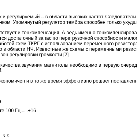
 и регулируемый -- в области высоких частот. Следователь
ком. Упомянутый регулятор тембра способен только ухудши
твует и тонкомпенсация. А ведь именно тонкомпенсирова
ется достаточный запас по перегрузочной способности мал
аботой схем ТКРГ с использованием переменного резистора
о в области НЧ. Известные же схемы с переменными резис
зон регулировки громкости [2].
я качества звучания магнитолы необходимо в первую очер
.
экономичен и в то же время эффективно решает поставленн
0
 100 Гц......+16
..2,5