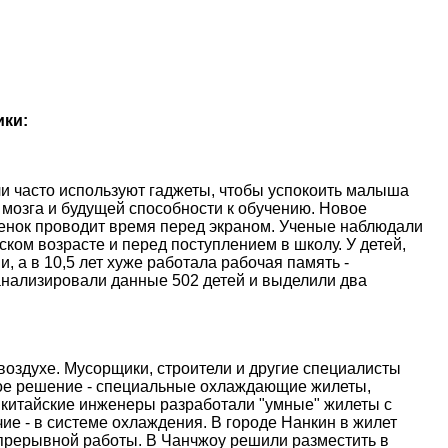
ики:
и часто используют гаджеты, чтобы успокоить малыша
 мозга и будущей способности к обучению. Новое
ебенок проводит время перед экраном. Ученые наблюдали
ском возрасте и перед поступлением в школу. У детей,
, а в 10,5 лет хуже работала рабочая память -
анализировали данные 502 детей и выделили два
оздухе. Мусорщики, строители и другие специалисты
ое решение - специальные охлаждающие жилеты,
 китайские инженеры разработали "умные" жилеты с
е - в системе охлаждения. В городе Нанкин в жилет
епрерывной работы. В Чанчжоу решили разместить в