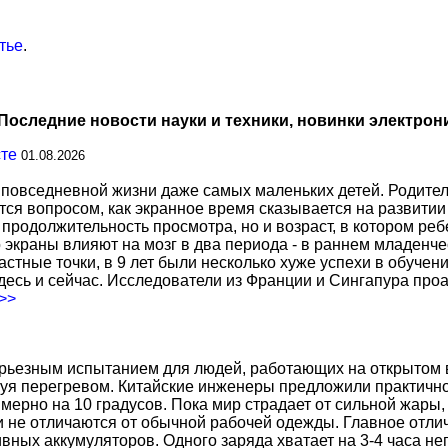
тье
.
Последние новости науки и техники, новинки электрон
сте
01.08.2026
повседневной жизни даже самых маленьких детей. Родител
тся вопросом, как экранное время сказывается на развитии
о продолжительность просмотра, но и возраст, в котором р
о экраны влияют на мозг в два периода - в раннем младенче
тные точки, в 9 лет были несколько хуже успехи в обучении
есь и сейчас. Исследователи из Франции и Сингапура про
.>>
ерьезным испытанием для людей, работающих на открытом в
уя перегревом. Китайские инженеры предложили практичн
ерно на 10 градусов. Пока мир страдает от сильной жары,
не отличаются от обычной рабочей одежды. Главное отличи
вных аккумуляторов. Одного заряда хватает на 3-4 часа н