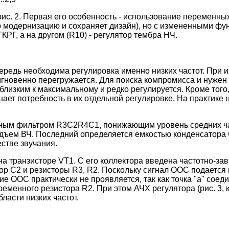
рис. 2. Первая его особенность - использование переменны
 модернизацию и сохраняет дизайн), но с измененными ф
ТКРГ, а на другом (R10) - регулятор тембра НЧ.
ередь необходима регулировка именно низких частот. При и
новенно перегружается. Для поиска компромисса и нужен р
 близким к максимальному и редко регулируется. Кроме тог
ает потребность в их отдельной регулировке. На практике
разным фильтром R3C2R4C1, понижающим уровень средних ч
дъем ВЧ. Последний определяется емкостью конденсатора 
естве звучания.
 транзисторе VT1. С его коллектора введена частотно-зав
р С2 и резисторы R3, R2. Поскольку сигнал ООС подается н
ие ООС практически не проявляется, так как точка "а" сое
менного резистора R2. При этом АЧХ регулятора (рис. 3, к
асти низких частот.