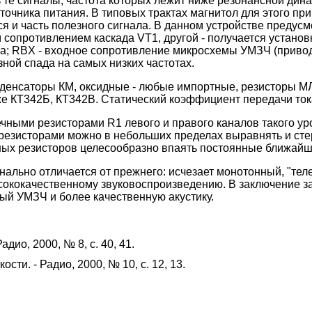
те сигналы, частота которых лежит ниже резонансной дина
точника питания. В типовых трактах магнитол для этого 
ется и часть полезного сигнала. В данном устройстве предус
 сопротивлением каскада VT1, другой - получается устано
реза; RBX - входное сопротивление микросхемы УМЗЧ (приво
зной спада на самых низких частотах.
нденсаторы КМ, оксидные - любые импортные, резисторы М
е КТ342Б, КТ342В. Статический коэффициент передачи тока
чными резисторами R1 левого и правого каналов такого ур
резисторами можно в небольших пределах выравнять и сте
чных резисторов целесообразно впаять постоянные ближай
нально отличается от прежнего: исчезает монотонный, "те
сококачественному звуковоспроизведению. В заключение за
й УМЗЧ и более качественную акустику.
ио, 2000, № 8, с. 40, 41.
ти. - Радио, 2000, № 10, с. 12, 13.