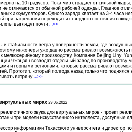
ерно на 10 градусов. Пока мир страдает от сильной жары,
не отличаются от обычной рабочей одежды. Главное отличи
вных аккумуляторов. Одного заряда хватает на 3-4 часа н
 при нагревании переходит из твердого состояния в жидко
жилеты выглядят почти
...>>
ы и стабильности ветра у поверхности земли, где воздушн
поэтому инженеры уже давно рассматривают возможность по
к мелкосерийному производству. Компания Beijing Linyi Yu
нции Чжэцзян возводят отдельный завод по производству м
ами и горными регионами, которые рассматривают возможн
ей. Прототип, который полгода назад только что поднялся
вливать ветряну
...>>
 виртуальных мирах
29.06.2022
реалистичного звука для виртуальных миров - проект реал
отаны три модели искусственного интеллекта, доступные дл
фессор информатики Техасского университета и директор п