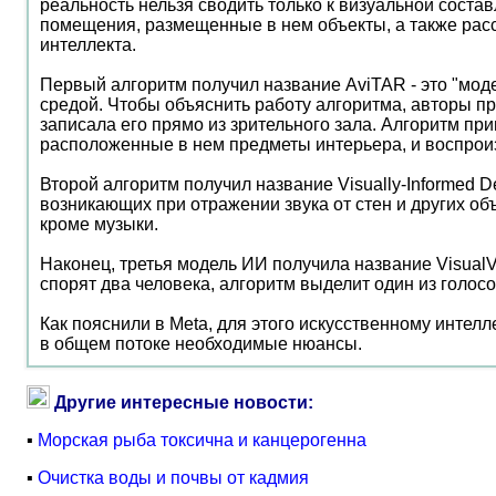
реальность нельзя сводить только к визуальной соста
помещения, размещенные в нем объекты, а также расс
интеллекта.
Первый алгоритм получил название AviTAR - это "моде
средой. Чтобы объяснить работу алгоритма, авторы п
записала его прямо из зрительного зала. Алгоритм пр
расположенные в нем предметы интерьера, и воспроизв
Второй алгоритм получил название Visually-Informed 
возникающих при отражении звука от стен и других об
кроме музыки.
Наконец, третья модель ИИ получила название VisualVo
спорят два человека, алгоритм выделит один из голосо
Как пояснили в Meta, для этого искусственному интелл
в общем потоке необходимые нюансы.
Другие интересные новости:
▪
Морская рыба токсична и канцерогенна
▪
Очистка воды и почвы от кадмия