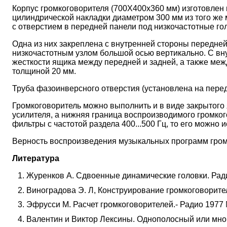
Корпус громкоговорителя (700Х400х360 мм) изготовлен 
цилиндрической накладки диаметром 300 мм из того же
с отверстием в передней панели под низкочастотные го
Одна из них закреплена с внутренней стороны передней
низкочастотным узлом большой осью вертикально. С вну
жесткости ящика между передней и задней, а также ме
толщиной 20 мм.
Труба фазоинверсного отверстия (установлена на перед
Громкоговоритель можно выполнить и в виде закрытого 
усилителя, а нижняя граница воспроизводимого громког
фильтры с частотой раздела 400...500 Гц, то его можно
Верность воспроизведения музыкальных программ гром
Литература
Журенков А. Сдвоенные динамические головки. Радио
Виноградова Э. Л, Конструирование громкоговорител
Эфрусси М. Расчет громкоговорителей.- Радио 1977 №
Валентин и Виктор Лексины. Однополосный или мног