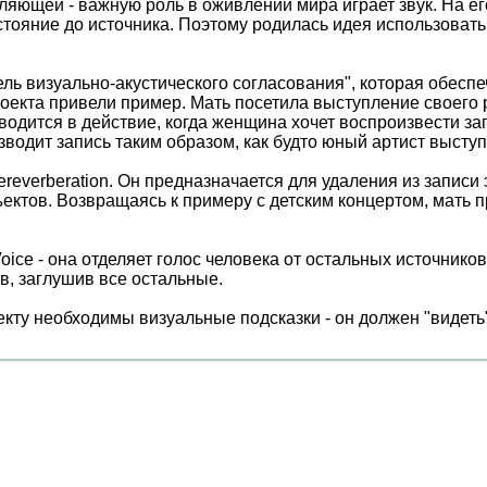
вляющей - важную роль в оживлении мира играет звук. На е
тояние до источника. Поэтому родилась идея использовать
ль визуально-акустического согласования", которая обеспе
роекта привели пример. Мать посетила выступление своего
иводится в действие, когда женщина хочет воспроизвести з
одит запись таким образом, как будто юный артист выступа
Dereverberation. Он предназначается для удаления из запис
ъектов. Возвращаясь к примеру с детским концертом, мать 
ice - она отделяет голос человека от остальных источников
в, заглушив все остальные.
екту необходимы визуальные подсказки - он должен "видеть"