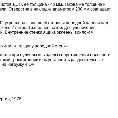
истов ДСП, ее толщина - 40 мм. Такова же толщина и
ели. Отверстие в накладке диаметром 230 мм совпадает
-42 укреплена с внешней стороны передней панели над
коло 2 литров) заполнен ватой. Для увеличения
ки. Внутренние стенки ящика оклеены войлоком
считая и толщину передней стенки.
учается при нулевом выходном сопротивлении полосного
 такой громкоговоритель установить разделительные
 на нагрузку 4 Ом.
ргия, 1978.