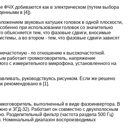
ие ФЧХ добиваются как в электрическом (путем выбора
енными в [4]).
ложением звуковых катушек головок в одной плоскости,
особенно при использовании головок со значительно
о объясняется тем, что фазовые сдвиги, вносимые
стемы, а во втором - тем, что фазовые сдвиги зависят
нечастотную - по отношению к высокочастотной.
ым работает громкоговоритель, напряжение
емого с измерительного микрофона, установленного на
авливать, руководствуясь рисунком. Если же решено
к рекомендовано в [1].
мкоговоритель, выполненный в виде фазоинвертора. В
жно и ЗГД-32). Работает он совместно с двухполосным
о. Разделительный фильтр (частота раздела 500 Гц)
 Ом. Номинальный диапазон воспроизводимых