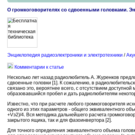
О громкоговорителях со сдвоенными головками. Э
Энциклопедия радиоэлектроники и электротехники
/
Аку
Комментарии к статье
Несколько лет назад радиолюбитель А. Журенков пред
сдвоенные головки [1]. К сожалению, в радиолюбительс
связано это, вероятнее всего, с отсутствием доступной
образовавшийся пробел и дать радиолюбителям некото
Известно, что при расчете любого громкоговорителя исх
одного из этих параметров - общего эквивалентного об
+Vэ2)/4. Вся методика дальнейшего расчета громкогово
закрытого ящика, так и для фазоинвертора [2].
Для точного определения эквивалентного объема голов