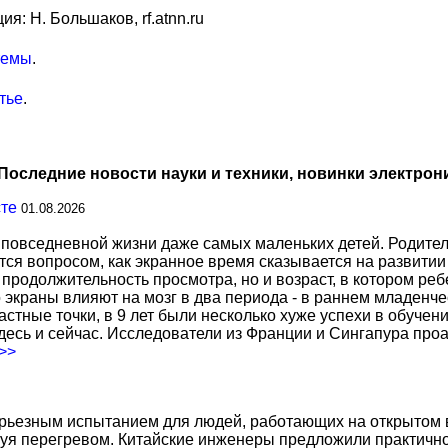
я: Н. Большаков, rf.atnn.ru
темы
.
тье
.
Последние новости науки и техники, новинки электрон
сте
01.08.2026
повседневной жизни даже самых маленьких детей. Родител
тся вопросом, как экранное время сказывается на развитии
о продолжительность просмотра, но и возраст, в котором р
о экраны влияют на мозг в два периода - в раннем младенче
тные точки, в 9 лет были несколько хуже успехи в обучении
есь и сейчас. Исследователи из Франции и Сингапура про
.>>
ерьезным испытанием для людей, работающих на открытом в
уя перегревом. Китайские инженеры предложили практичн