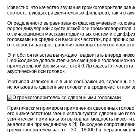
Известно, что качество звучания громкоговорителя зав
соответствующих разделительных фильтров), так и в аку
Определенного выравнивания фаз, излучаемых головкам
перпендикулярной акустической оси громкоговорителя. 
отличающимися массами подвижных систем и с диффузор
головками на средних и высших частотах, при прочих р
от скорости распространения звуковых волн по поверх
Эти обстоятельства вынуждают выдвигать вперед низкоч
Необходимое дополнительное смещение головок можно н
прямоугольной формы частотой 0,7fр (здесь fp - часто
акустической оси головок.
Учитывая изложенные выше соображения, сдвоенные гол
использовать сдвоенные головки и в среднечастотном зв
Практическим примером применения сдвоенных головок
его низкочастотном звене используются сдвоенные голов
усилителем, номинальная выходная мощность низко- и вы
аналогичен приведенному в [4¦. Выходное сопротивлен
громкоговорителем частот - 30... 18000 Гц, неравномерн