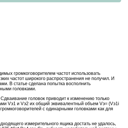
димых громкоговорителем частот использовать
изких частот широкого распространения не получил. И
ами. В статье сделана попытка восполнить
нными головками.
. Сдваивание головок приводит к изменению только
ами Vэ1 и Vэ2 их общий эквивалентный объем Vэ= (Vэ1i
а громкоговорителей с одинарными головками как для
дходящего измерительного ящика достать не удалось,