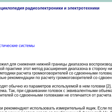
нциклопедия радиоэлектроники и электротехники
стические системы
ложил для снижения нижней границы диапазона воспроизво
кой практике этот метод расширения диапазона в сторону н
 методики расчета громкоговорителей со сдвоенными головк
рые рекомендации по расчету громкоговорителей со сдвое
одят обычно из параметров используемой в нем головки [2]
ъема. Так, при сдваивании головок с эквивалентными объем
рителей со сдвоенными головками не отличается от расчет
ки рекомендуют использовать измерительный ящик. Если по