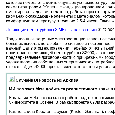
которые помогают снизить ощущаемую температуру прим
климат-контролем. Жилеты с кондиционированием почти 
вмонтированы два вентилятора, работающих от портати
карманах охлаждающие элементы с материалом, который
комфортную температуру в течение 2,5-4 часов. Такие 
Летающие ветротурбины 3 МВт вышли в серию
31.07.2026
Традиционные ветряные электростанции зависят от сил
больших высотах ветер обычно сильнее и постояннее, 
важный шаг в этом направлении, перейдя от испытаний 
производство летающей ветротурбины S2000, а в прови
предварительные договоренности с прибрежными город
удовлетворения собственных энергетических потребност
отрасль. Идея S2000 проста: вместо того чтобы устана
Случайная новость из Архива
ИИ поможет Meta добиться реалистичного звука в
Компания Meta рассказала о работе над технологиями 
университета в Остине. В рамках проекта были разраб
Как пояснила Кристен Гаруман (Kristen Garuman), про