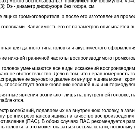
pax) можно воспользоваться приближенной формулой: Vэ=0,8
[3]; Dэ - диаметр диффузора без гофра, см.
 ящика громкоговорителя, а после его изготовления прове
 головками. Зависимость его от параметров описывается в
тоянная для данного типа головки и акустического оформлен
ние нижней граничной частоты воспроизводимого громкого
нии головок уменьшаются все виды искажений воспроизводим
важное обстоятельство. Дело в том, что неравномерность 
спределение звукового давления внутри ящика может, кро
редь, способствует возникновению нелинейных и интермодул
приятные явления возникают лишь на внутренней головке,
лабляются.
ектр колебаний, подаваемых на внутреннюю головку, в зав
 внутренних резонансов ящика на качество воспроизведени
противления (ПАС). В обоих случаях ПАС рекомендуется ра
ь головки, а это может оказаться весьма кстати, поскольку