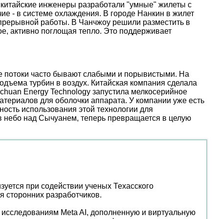
 китайские инженеры разработали "умные" жилеты с
е - в системе охлаждения. В городе Нанкин в жилет
епрерывной работы. В Чанчжоу решили разместить в
е, активно поглощая тепло. Это поддерживает
ые потоки часто бывают слабыми и порывистыми. На
дъема турбин в воздух. Китайская компания сделала
nchuan Energy Technology запустила мелкосерийное
атериалов для оболочки аппарата. У компании уже есть
ость использования этой технологии для
 в небо над Сычуанем, теперь превращается в целую
изуется при содействии ученых Техасского
я сторонних разработчиков.
о исследованиям Meta AI, дополненную и виртуальную