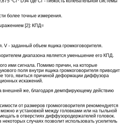
75 *Сг* Dэ4 где Сг - гибкость колебательной системы
сти более точные измерения.
ыражением [2]: КПД=
ия. V - заданный объем ящика громкоговорителя.
ворителем диапазона является уменьшение его КПД.
ого ими сигнала. Помимо причин, на которые
звукового поля внутри ящика громкоговорителя приводит
ме того, явиться причиной деформации диффузора
яционных искажений.
 на внешней же, благодаря демпфирующему действию
исимости от размеров громкоговорителя рекомендуется
я можно и установкой между головками или на тыльной
змещать в отверстиях диффузородержателей головок.
 в некоторых случаях позволит использовать усилитель