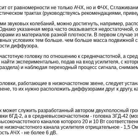
исит от равномерности не только АЧХ, но и ФЧХ, Сглаживан
стическом трактах (руководствуясь рекомендациями, привед
и звуковых колебаний, можно достигнуть, например, распо
Однако указанная мера часто оказывается недостаточной, 
ами из материалов разной плотности. В первом случае эт
авных условиях тем больше. чем больше масса подвижной си
ности диффузора.
астотную головку по отношению к среднечастотной, а сред
айти экспериментально, подав на вход усилителя, с котор
та раздела) и наблюдая переходный процесс сигнала, снима
овки, работающие в низкочастотном звене, следует устан
ене, то их нужно расположить диффузорами друг к другу, ка
 может служить разработанный автором двухполосный гро
ки 6ГД-2, а в средневысокочастотном - головка ЗГД-42 (мо
сокочастотного каналов которого 20 и 10 Вт соответственн
ие низкочастотного канала усилителя отрицательное - 1,5
ость АЧХ - не более 6 дВ.