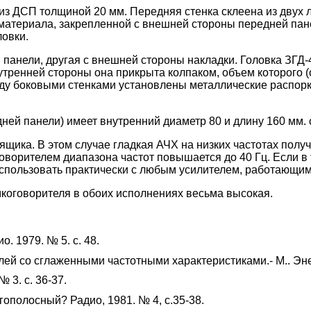
из ДСП толщиной 20 мм. Передняя стенка склеена из двух л
 материала, закрепленной с внешней стороны передней пан
ловки.
 панели, другая с внешней стороны накладки. Головка ЗГД
тренней стороны она прикрыта колпаком, объем которого (о
жду боковыми стенками установлены металлические распор
ней панели) имеет внутренний диаметр 80 и длину 160 мм. 
ящика. В этом случае гладкая АЧХ на низких частотах пол
оворителем диапазона частот повышается до 40 Гц. Если в
 использовать практически с любым усилителем, работающим
коговорителя в обоих исполнениях весьма высокая.
. 1979. № 5. с. 48.
ей со сглаженными частотными характеристиками.- М.. Эне
 3. с. 36-37.
ополосный? Радио, 1981. № 4, с.35-38.