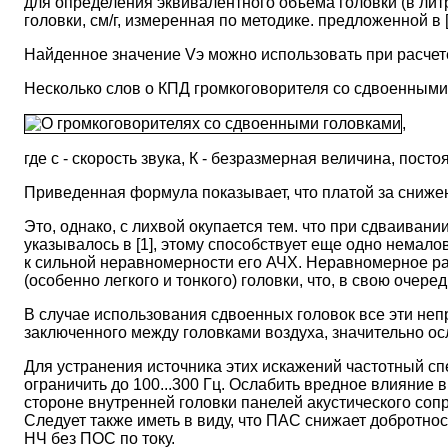
для определения эквивалентного объема головки (в лит
головки, см/г, измеренная по методике. предложенной в 
Найденное значение Vэ можно использовать при расчете
Несколько слов о КПД громкоговорителя со сдвоенными
,
где с - скорость звука, К - безразмерная величина, пос
Приведенная формула показывает, что платой за сниже
Это, однако, с лихвой окупается тем. что при сдваива
указывалось в [1], этому способствует еще одно немало
к сильной неравномерности его АЧХ. Неравномерное ра
(особенно легкого и тонкого) головки, что, в свою оче
В случае использования сдвоенных головок все эти не
заключенного между головками воздуха, значительно ос
Для устранения источника этих искажений частотный сп
ограничить до 100...300 Гц. Ослабить вредное влияние
стороне внутренней головки панелей акустического со
Следует также иметь в виду, что ПАС снижает добротност
НЧ без ПОС по току.