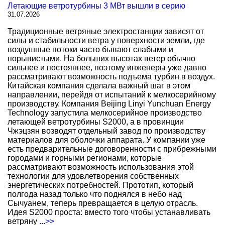
Летающие ветротурбины 3 МВт вышли в серию
31.07.2026
Традиционные ветряные электростанции зависят от
силы и стабильности ветра у поверхности земли, где
воздушные потоки часто бывают слабыми и
порывистыми. На больших высотах ветер обычно
сильнее и постояннее, поэтому инженеры уже давно
рассматривают возможность подъема турбин в воздух.
Китайская компания сделала важный шаг в этом
направлении, перейдя от испытаний к мелкосерийному
производству. Компания Beijing Linyi Yunchuan Energy
Technology запустила мелкосерийное производство
летающей ветротурбины S2000, а в провинции
Чжэцзян возводят отдельный завод по производству
материалов для оболочки аппарата. У компании уже
есть предварительные договоренности с прибрежными
городами и горными регионами, которые
рассматривают возможность использования этой
технологии для удовлетворения собственных
энергетических потребностей. Прототип, который
полгода назад только что поднялся в небо над
Сычуанем, теперь превращается в целую отрасль.
Идея S2000 проста: вместо того чтобы устанавливать
ветряну
...>>