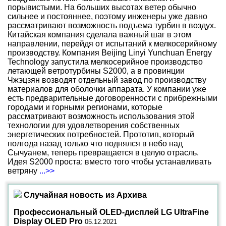
порывистыми. На больших высотах ветер обычно
сильнее и постояннее, поэтому инженеры уже давно
рассматривают возможность подъема турбин в воздух.
Китайская компания сделала важный шаг в этом
направлении, перейдя от испытаний к мелкосерийному
производству. Компания Beijing Linyi Yunchuan Energy
Technology запустила мелкосерийное производство
летающей ветротурбины S2000, а в провинции
Чжэцзян возводят отдельный завод по производству
материалов для оболочки аппарата. У компании уже
есть предварительные договоренности с прибрежными
городами и горными регионами, которые
рассматривают возможность использования этой
технологии для удовлетворения собственных
энергетических потребностей. Прототип, который
полгода назад только что поднялся в небо над
Сычуанем, теперь превращается в целую отрасль.
Идея S2000 проста: вместо того чтобы устанавливать
ветряну
...>>
Случайная новость из Архива
Профессиональный OLED-дисплей LG UltraFine
Display OLED Pro
05.12.2021