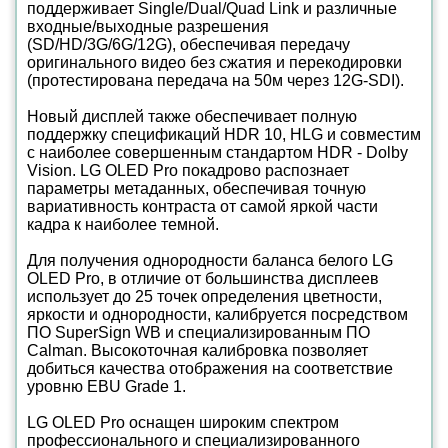
поддерживает Single/Dual/Quad Link и различные
входные/выходные разрешения
(SD/HD/3G/6G/12G), обеспечивая передачу
оригинального видео без сжатия и перекодировки
(протестирована передача на 50м через 12G-SDI).
Новый дисплей также обеспечивает полную
поддержку спецификаций HDR 10, HLG и совместим
с наиболее совершенным стандартом HDR - Dolby
Vision. LG OLED Pro покадрово распознает
параметры метаданных, обеспечивая точную
вариативность контраста от самой яркой части
кадра к наиболее темной.
Для получения однородности баланса белого LG
OLED Pro, в отличие от большинства дисплеев
использует до 25 точек определения цветности,
яркости и однородности, калибруется посредством
ПО SuperSign WB и специализированным ПО
Calman. Высокоточная калибровка позволяет
добиться качества отображения на соответствие
уровню EBU Grade 1.
LG OLED Pro оснащен широким спектром
профессионального и специализированного