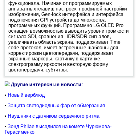
функционала. Начиная от программируемых
аппаратных клавиш настроек, профилей настройки
изображения, Gen-lock интерфейса и интерфейса
подключения GPI устройств до множества
программных функций. Программно LG OLED Pro
оснащен возможностью выводить уровни громкости
сигнала SDI, сравнения HDR/SDR сигналов,
увеличивать область экрана, поддерживает Time
code протокол, имеет встроенные шаблоны для
корректировки цветопередачи, поддерживает
экранные маркеры, картинку в картинке,
спектрограмму яркости и векторную форму
цветопередачи, субтитры.
Другие интересные новости:
▪
Новый верблюд
▪
Защита светодиодных фар от обмерзания
▪
Наушники с датчиком сердечного ритма
▪
Зонд Philae высадился на комете Чурюмова-
Герасименко