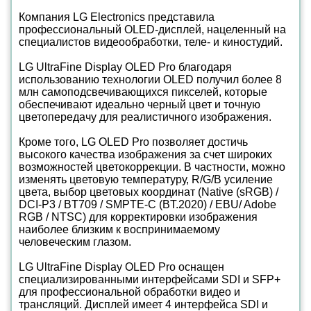
Компания LG Electronics представила
профессиональный OLED-дисплей, нацеленный на
специалистов видеообработки, теле- и киностудий.
LG UltraFine Display OLED Pro благодаря
использованию технологии OLED получил более 8
млн самоподсвечивающихся пикселей, которые
обеспечивают идеально черный цвет и точную
цветопередачу для реалистичного изображения.
Кроме того, LG OLED Pro позволяет достичь
высокого качества изображения за счет широких
возможностей цветокоррекции. В частности, можно
изменять цветовую температуру, R/G/B усиление
цвета, выбор цветовых координат (Native (sRGB) /
DCI-P3 / BT709 / SMPTE-C (BT.2020) / EBU/ Adobe
RGB / NTSC) для корректировки изображения
наиболее близким к воспринимаемому
человеческим глазом.
LG UltraFine Display OLED Pro оснащен
специализированными интерфейсами SDI и SFP+
для профессиональной обработки видео и
трансляций. Дисплей имеет 4 интерфейса SDI и