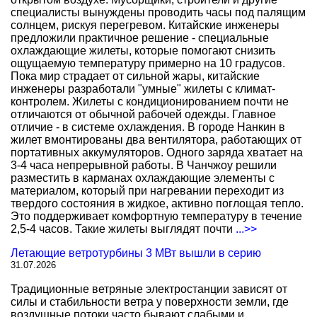
специалисты вынуждены проводить часы под палящим
солнцем, рискуя перегревом. Китайские инженеры
предложили практичное решение - специальные
охлаждающие жилеты, которые помогают снизить
ощущаемую температуру примерно на 10 градусов.
Пока мир страдает от сильной жары, китайские
инженеры разработали "умные" жилеты с климат-
контролем. Жилеты с кондиционированием почти не
отличаются от обычной рабочей одежды. Главное
отличие - в системе охлаждения. В городе Нанкин в
жилет вмонтированы два вентилятора, работающих от
портативных аккумуляторов. Одного заряда хватает на
3-4 часа непрерывной работы. В Чанчжоу решили
разместить в карманах охлаждающие элементы с
материалом, который при нагревании переходит из
твердого состояния в жидкое, активно поглощая тепло.
Это поддерживает комфортную температуру в течение
2,5-4 часов. Такие жилеты выглядят почти
...>>
Летающие ветротурбины 3 МВт вышли в серию
31.07.2026
Традиционные ветряные электростанции зависят от
силы и стабильности ветра у поверхности земли, где
воздушные потоки часто бывают слабыми и