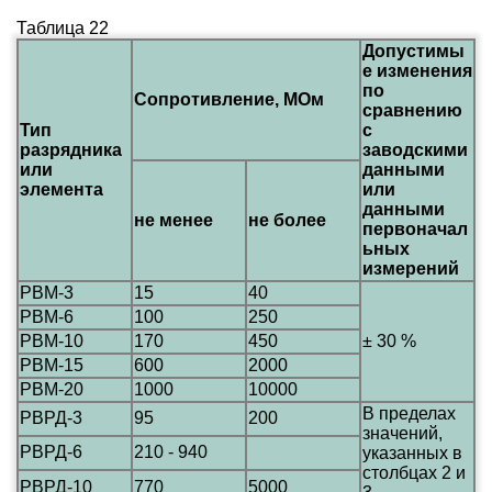
Таблица 22
Допустимы
е изменения
по
Сопротивление, МОм
сравнению
Тип
с
разрядника
заводскими
или
данными
элемента
или
данными
не менее
не более
первоначал
ьных
измерений
РВМ-3
15
40
РВМ-6
100
250
РВМ-10
170
450
± 30 %
РВМ-15
600
2000
РВМ-20
1000
10000
В пределах
РВРД-3
95
200
значений,
РВРД-6
210 - 940
указанных в
столбцах 2 и
РВРД-10
770
5000