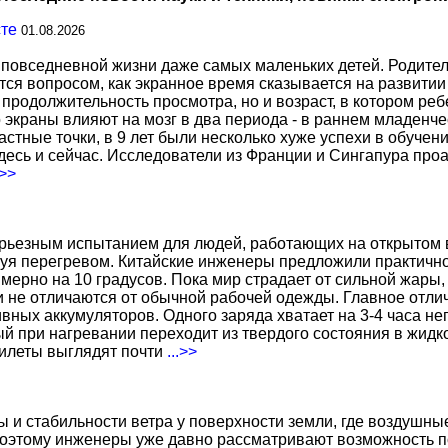
сте
01.08.2026
повседневной жизни даже самых маленьких детей. Родител
тся вопросом, как экранное время сказывается на развитии
о продолжительность просмотра, но и возраст, в котором р
о экраны влияют на мозг в два периода - в раннем младенче
тные точки, в 9 лет были несколько хуже успехи в обучении
есь и сейчас. Исследователи из Франции и Сингапура про
.>>
ерьезным испытанием для людей, работающих на открытом в
уя перегревом. Китайские инженеры предложили практичн
ерно на 10 градусов. Пока мир страдает от сильной жары,
не отличаются от обычной рабочей одежды. Главное отличи
вных аккумуляторов. Одного заряда хватает на 3-4 часа н
 при нагревании переходит из твердого состояния в жидко
жилеты выглядят почти
...>>
ы и стабильности ветра у поверхности земли, где воздушн
поэтому инженеры уже давно рассматривают возможность по