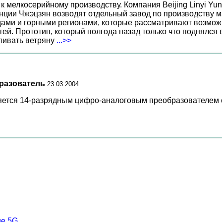
к мелкосерийному производству. Компания Beijing Linyi Yu
нции Чжэцзян возводят отдельный завод по производству м
ами и горными регионами, которые рассматривают возможн
ей. Прототип, который полгода назад только что поднялся
вливать ветряну
...>>
разователь
23.03.2004
я 14-разрядным цифро-аналоговым преобразователем со 
ие 5G