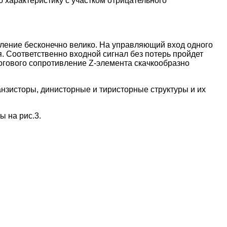
 характеристику с участком отрицательного
ление бесконечно велико. На управляющий вход одного
я. Соответственно входной сигнал без потерь пройдет
огового сопротивление Z-элемента скачкообразно
нзисторы, динисторные и тиристорные структуры и их
 на рис.3.