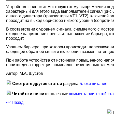
Устройство содержит мостовую схему выпрямления под
характерный для этого вида выпрямителей сигнал (рис
аналога динистора (транзисторы VT1, VT2), ключевой э
проходит на выход баристора низкого уровня (сопроти
В соответствии с уровнем сигнала, снимаемого с мосто
входное напряжение превысит напряжение барьера, отпи
проходит.
Уровнем барьера, при котором происходит переключени
следящей обратной связи и включения взамен потенцио
При работе устройства от источника повышенного напр
произведена коррекция номиналов резистивных элемент
Автор: М.А. Шустов
Смотрите другие статьи
раздела
Блоки питания
.
Читайте и пишите
полезные
комментарии к этой ста
<< Назад