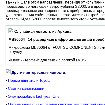
важный шаг в этом направлении, перейдя от испытаний 
производство летающей ветротурбины S2000, а в прови
предварительные договоренности с прибрежными город
удовлетворения собственных энергетических потребност
отрасль. Идея S2000 проста: вместо того чтобы устана
Случайная новость из Архива
MB86064 - 14-разрядные цифро-аналоговый преоб
Микросхема MB86064 от FUJITSU COMPONENTS являетс
секунду.
Имеет интерфейс для связи с логикой LVDS.
Другие интересные новости:
▪
Новые двигатели Toyota
▪
Свет из канализации
▪
Электромобиль Lightyear One
▪
Оптимизация оборудования снижает энергопотреблен