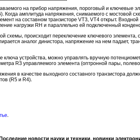
аваемого на прибор напряжения, пороговый и ключевые э
.6). Когда амплитуда напряжения, снимаемого с мостовой 
лемент на составном транзисторе VT3, VT4 открыт. Входной
вление нагрузки RН и параллельно ей подключенный конден
вой схемы, происходит переключение ключевого элемента, с
рается аналог динистора, напряжение на нем падает, тран
е ключа устройства, можно управлять вручную потенциомет
метра R3 управляемого элемента (оптронной пары, полевог
яжения в качестве выходного составного транзистора дол
ов (R5 и R4).
тье
.
Последние новости науки и техники, новинки электрон