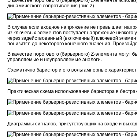
В качестве порогового (барьерного) Z-элемента испол
динамического сопротивления (рис.2).
В случае если входное напряжение не превышает напря
из ключевых элементов поступает напряжение низкого у
через задействованный (включенный) ключевой элемент
понизится до некоторого конечного значения. Произой
В качестве порогового (барьерного) Z-элемента могут 
управляемые и неуправляемые аналоги.
Схематично баристор и его вольтамперные характеристи
Практическая схема использования баристора в бестран
Диаграммы сигналов, присутствующих на входе и выходах