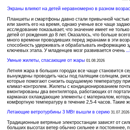
Экраны влияют на детей неравномерно в разном возра
Планшеты и смартфоны давно стали привычной частью 
или занять его на время, однако ученые все чаще задаю
исследование показывает, что значение имеет не тольк
детей от рождения до 8 лет. Оказалось, что больше всег
много времени проводивших перед экранами в эти возрас
способность удерживать и обрабатывать информацию зд
ключевых этапа. У младенцев мозг развивается очень
..
Умные жилеты, спасающие от жары
01.08.2026
Летняя жара в больших городах все чаще становится с
вынуждены проводить часы под палящим солнцем, риск
которые помогают снизить ощущаемую температуру прим
климат-контролем. Жилеты с кондиционированием почти 
вмонтированы два вентилятора, работающих от портати
карманах охлаждающие элементы с материалом, который
комфортную температуру в течение 2,5-4 часов. Такие 
Летающие ветротурбины 3 МВт вышли в серию
31.07.2026
Традиционные ветряные электростанции зависят от сил
больших высотах ветер обычно сильнее и постояннее, 