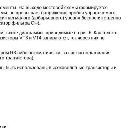
лементы. На выходе мостовой схемы формируется
схемы, не превышает напряжение пробоя управляемого
 сигнал малого (добарьерного) уровня беспрепятственно
сатор фильтра СФ).
м. также диаграммы, приводимые на рис.6. Как только
зисторы VT3 и VT4 запираются, ток через них не
ром R3 либо автоматически, за счет использования
о транзистора).
жны быть использованы высоковольтные транзисторы и
ики: