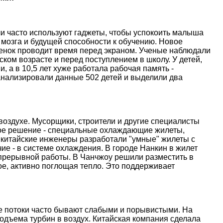
и часто используют гаджеты, чтобы успокоить малыша
 мозга и будущей способности к обучению. Новое
ебенок проводит время перед экраном. Ученые наблюдали
ском возрасте и перед поступлением в школу. У детей,
, а в 10,5 лет хуже работала рабочая память -
анализировали данные 502 детей и выделили два
оздухе. Мусорщики, строители и другие специалисты
ое решение - специальные охлаждающие жилеты,
 китайские инженеры разработали "умные" жилеты с
е - в системе охлаждения. В городе Нанкин в жилет
епрерывной работы. В Чанчжоу решили разместить в
е, активно поглощая тепло. Это поддерживает
ые потоки часто бывают слабыми и порывистыми. На
дъема турбин в воздух. Китайская компания сделала