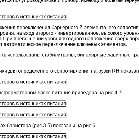
ьзуется полупроводниковый прибор, имеющий вольтамперную
жения переключения барьерного Z-элемента, его сопротив
ровня, на вход второго - инвертированное, высокого уровн
. При превышении уровня входного напряжения сверх пор
дет автоматическое переключение ключевых элементов.
быть использованы стабилитроны, биполярные лавинные тра
ки для определенного сопротивления нагрузки RН показаны
сформаторном блоке питания приведена на рис.4, 5.
 баристора (рис.3-5) показаны на рис.6.