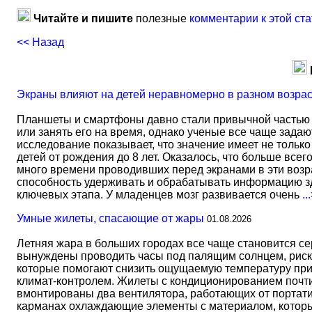
Читайте и пишите
полезные
комментарии к этой ста
<< Назад
Экраны влияют на детей неравномерно в разном возра
Планшеты и смартфоны давно стали привычной частью 
или занять его на время, однако ученые все чаще задаю
исследование показывает, что значение имеет не тольк
детей от рождения до 8 лет. Оказалось, что больше всег
много времени проводивших перед экранами в эти возрас
способность удерживать и обрабатывать информацию зд
ключевых этапа. У младенцев мозг развивается очень
..
Умные жилеты, спасающие от жары
01.08.2026
Летняя жара в больших городах все чаще становится с
вынуждены проводить часы под палящим солнцем, риск
которые помогают снизить ощущаемую температуру прим
климат-контролем. Жилеты с кондиционированием почти 
вмонтированы два вентилятора, работающих от портати
карманах охлаждающие элементы с материалом, который