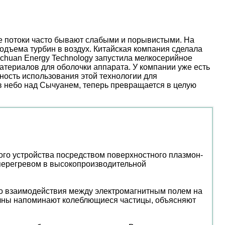
ые потоки часто бывают слабыми и порывистыми. На
дъема турбин в воздух. Китайская компания сделала
nchuan Energy Technology запустила мелкосерийное
атериалов для оболочки аппарата. У компании уже есть
ость использования этой технологии для
 в небо над Сычуанем, теперь превращается в целую
го устройства посредством поверхностного плазмон-
 перегревом в высокопроизводительной
ого взаимодействия между электромагнитным полем на
олны напоминают колеблющиеся частицы, объясняют