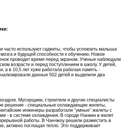
ики:
и часто используют гаджеты, чтобы успокоить малыша
 мозга и будущей способности к обучению. Новое
ебенок проводит время перед экраном. Ученые наблюдали
ском возрасте и перед поступлением в школу. У детей,
, а в 10,5 лет хуже работала рабочая память -
анализировали данные 502 детей и выделили два
оздухе. Мусорщики, строители и другие специалисты
ое решение - специальные охлаждающие жилеты,
 китайские инженеры разработали "умные" жилеты с
е - в системе охлаждения. В городе Нанкин в жилет
епрерывной работы. В Чанчжоу решили разместить в
е, активно поглощая тепло. Это поддерживает