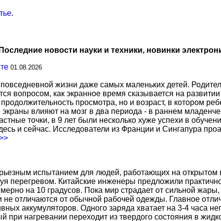
тье
.
Последние новости науки и техники, новинки электрон
сте
01.08.2026
повседневной жизни даже самых маленьких детей. Родител
тся вопросом, как экранное время сказывается на развитии
о продолжительность просмотра, но и возраст, в котором р
о экраны влияют на мозг в два периода - в раннем младенче
тные точки, в 9 лет были несколько хуже успехи в обучении
есь и сейчас. Исследователи из Франции и Сингапура про
.>>
ерьезным испытанием для людей, работающих на открытом в
уя перегревом. Китайские инженеры предложили практичн
ерно на 10 градусов. Пока мир страдает от сильной жары,
не отличаются от обычной рабочей одежды. Главное отличи
вных аккумуляторов. Одного заряда хватает на 3-4 часа н
 при нагревании переходит из твердого состояния в жидко