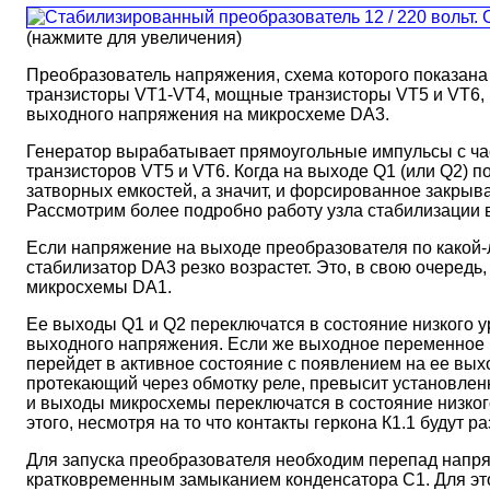
(нажмите для увеличения)
Преобразователь напряжения, схема которого показана 
транзисторы VT1-VT4, мощные транзисторы VT5 и VT6, к
выходного напряжения на микросхеме DA3.
Генератор вырабатывает прямоугольные импульсы с ч
транзисторов VT5 и VT6. Когда на выходе Q1 (или Q2) 
затворных емкостей, а значит, и форсированное закрыв
Рассмотрим более подробно работу узла стабилизации
Если напряжение на выходе преобразователя по какой-л
стабилизатор DA3 резко возрастет. Это, в свою очеред
микросхемы DA1.
Ее выходы Q1 и Q2 переключатся в состояние низкого ур
выходного напряжения. Если же выходное переменное 
перейдет в активное состояние с появлением на ее выхо
протекающий через обмотку реле, превысит установленн
и выходы микросхемы переключатся в состояние низког
этого, несмотря на то что контакты геркона К1.1 будут
Для запуска преобразователя необходим перепад напряж
кратковременным замыканием конденсатора С1. Для это