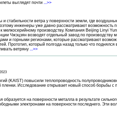
жилеты выглядят почти
...>>
ы и стабильности ветра у поверхности земли, где воздушн
поэтому инженеры уже давно рассматривают возможность по
к мелкосерийному производству. Компания Beijing Linyi Yu
нции Чжэцзян возводят отдельный завод по производству м
ами и горными регионами, которые рассматривают возможн
ей. Прототип, который полгода назад только что поднялся
вливать ветряну
...>>
.2023
огий (KAIST) повысили теплопроводность полупроводниково
й пленки. Исследование открывает новый способ борьбы с
ая образуется на поверхности металла в результате сильн
вободными электронами на поверхности последнего. Эти в