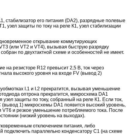
1, стабилизатор его питания (DA2), разрядные полевые
 узел защиты по току на реле К1, узел стабилизации
 одновременное открывание коммутирующих
 VT3 (или VT2 и VT4), вызывая быструю разрядку
собран по двухтактной схеме и особенностей не имеет.
 на резисторе R12 превысит 2,5 В, ток через
гнала высокого уровня на входе FV (вывод 2)
уобмотках I.1 и I.2 прекратится, вызывая уменьшение
отодиода оптрона прекратится, микросхема DA1
узел защиты по току, собранный на реле К1. Если ток,
FC (вывод 1) микросхемы DA1 появится высокий уровень,
 VT6 и резкое уменьшение потребляемого тока. После
остоянии (низкий уровень на выходах).
ратковременным отключением питания, либо
ой подключить параллельно конденсатору С1 (на схеме