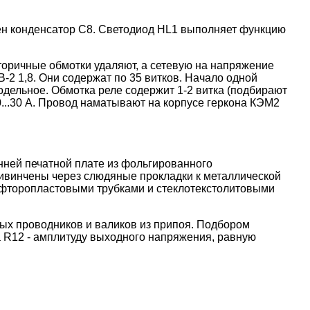
ен конденсатор С8. Светодиод HL1 выполняет функцию
торичные обмотки удаляют, а сетевую на напряжение
-2 1,8. Они содержат по 35 витков. Начало одной
одельное. Обмотка реле содержит 1-2 витка (подбирают
0...30 А. Провод наматывают на корпусе геркона КЭМ2
нней печатной плате из фольгированного
 привинчены через слюдяные прокладки к металлической
 фторопластовыми трубками и стеклотекстолитовыми
ых проводников и валиков из припоя. Подбором
 R12 - амплитуду выходного напряжения, равную