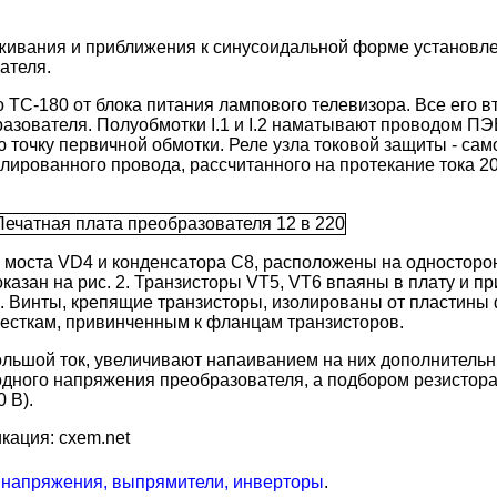
аживания и приближения к синусоидальной форме установл
ателя.
С-180 от блока питания лампового телевизора. Все его в
азователя. Полуобмотки I.1 и I.2 наматывают проводом ПЭВ
 точку первичной обмотки. Реле узла токовой защиты - сам
лированного провода, рассчитанного на протекание тока 2
о моста VD4 и конденсатора С8, расположены на односторо
показан на рис. 2. Транзисторы VT5, VT6 впаяны в плату и
. Винты, крепящие транзисторы, изолированы от пластины
есткам, привинченным к фланцам транзисторов.
ольшой ток, увеличивают напаиванием на них дополнительн
дного напряжения преобразователя, а подбором резистора
 В).
кация: cxem.net
 напряжения, выпрямители, инверторы
.