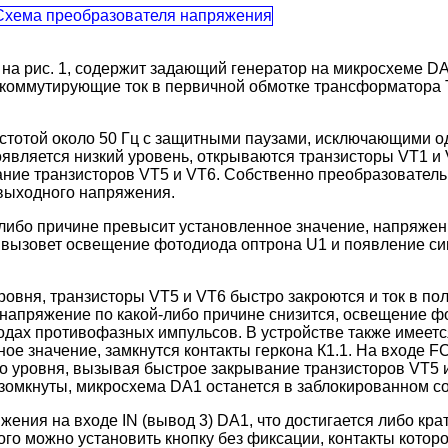
на рис. 1, содержит задающий генератор на микросхеме DA
оммутирующие ток в первичной обмотке трансформатора Т1,
астотой около 50 Гц с защитными паузами, исключающими
появляется низкий уровень, открываются транзисторы VT1 и
ание транзисторов VT5 и VT6. Собственно преобразователь 
 выходного напряжения.
ибо причине превысит установленное значение, напряжение
ь, вызовет освещение фотодиода оптрона U1 и появление си
овня, транзисторы VT5 и VT6 быстро закроются и ток в пол
напряжение по какой-либо причине снизится, освещение ф
дах противофазных импульсов. В устройстве также имеется 
ое значение, замкнутся контакты геркона К1.1. На входе 
о уровня, вызывая быстрое закрывание транзисторов VT5 и
 разомкнуты, микросхема DA1 останется в заблокированном с
ения на входе IN (вывод 3) DA1, что достигается либо к
го можно установить кнопку без фиксации, контакты котор