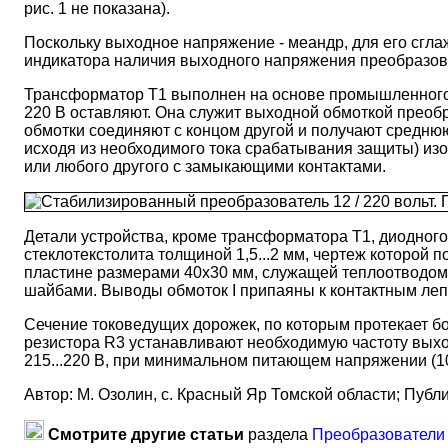
рис. 1 не показана).
Поскольку выходное напряжение - меандр, для его сгл
индикатора наличия выходного напряжения преобразов
Трансформатор Т1 выполнен на основе промышленного Т
220 В оставляют. Она служит выходной обмоткой преобр
обмотки соединяют с концом другой и получают среднюю
исходя из необходимого тока срабатывания защиты) изо
или любого другого с замыкающими контактами.
Детали устройства, кроме трансформатора Т1, диодног
стеклотекстолита толщиной 1,5...2 мм, чертеж которой 
пластине размерами 40x30 мм, служащей теплоотводом
шайбами. Выводы обмоток I припаяны к контактным леп
Сечение токоведущих дорожек, по которым протекает б
резистора R3 устанавливают необходимую частоту выхо
215...220 В, при минимальном питающем напряжении (10
Автор: М. Озолин, с. Красный Яр Томской области; Публи
Смотрите другие статьи
раздела
Преобразователи