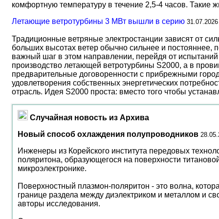
комфортную температуру в течение 2,5-4 часов. Такие 
Летающие ветротурбины 3 МВт вышли в серию
31.07.2026
Традиционные ветряные электростанции зависят от сил
больших высотах ветер обычно сильнее и постояннее, 
важный шаг в этом направлении, перейдя от испытаний 
производство летающей ветротурбины S2000, а в прови
предварительные договоренности с прибрежными город
удовлетворения собственных энергетических потребност
отрасль. Идея S2000 проста: вместо того чтобы устана
Случайная новость из Архива
Новый способ охлаждения полупроводников
28.05
Инженеры из Корейского института передовых технол
поляритона, образующегося на поверхности титаново
микроэлектронике.
Поверхностный плазмон-поляритон - это волна, котор
границе раздела между диэлектриком и металлом и с
авторы исследования.