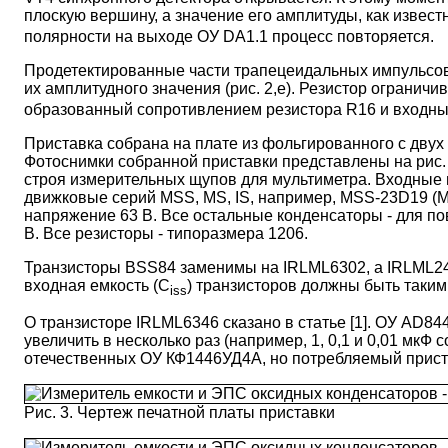
плоскую вершину, а значение его амплитуды, как извес
полярности на выходе ОУ DA1.1 процесс повторяется.
Продетектированные части трапецеидальных импульсов с
их амплитудного значения (рис. 2,е). Резистор огранич
образованный сопротивлением резистора R16 и входным
Приставка собрана на плате из фольгированного с двух с
Фотоснимки собранной приставки представлены на рис
строя измерительных щупов для мультиметра. Входные 
движковые серий MSS, MS, IS, например, MSS-23D19 (
напряжение 63 В. Все остальные конденсаторы - для по
В. Все резисторы - типоразмера 1206.
Транзисторы BSS84 заменимы на IRLML6302, а IRLML240
входная емкость (C
) транзисторов должны быть таким
iss
О транзисторе IRLML6346 сказано в статье [1]. ОУ AD
увеличить в несколько раз (например, 1, 0,1 и 0,01 мк
отечественных ОУ КФ1446УД4А, но потребляемый приста
Рис. 3. Чертеж печатной платы приставки