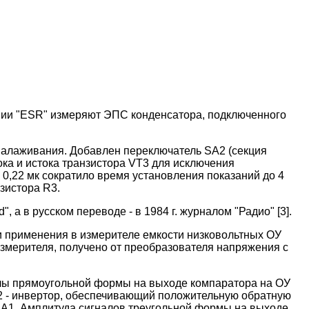
нии "ESR" измеряют ЭПС конденсатора, подключенного
 налаживания. Добавлен переключатель SA2 (секция
ка и истока транзистора VT3 для исключения
0,22 мк сократило время установления показаний до 4
зистора R3.
 а в русском переводе - в 1984 г. журналом "Радио" [3].
и применения в измерителе емкости низковольтных ОУ
 измерителя, получено от преобразователя напряжения с
алы прямоугольной формы на выходе компаратора на ОУ
A1.2 - инвертор, обеспечивающий положительную обратную
 SA1. Амплитуда сигналов треугольной формы на выходе