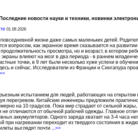
Последние новости науки и техники, новинки электрон
сте
01.08.2026
повседневной жизни даже самых маленьких детей. Родител
тся вопросом, как экранное время сказывается на развитии
о продолжительность просмотра, но и возраст, в котором р
о экраны влияют на мозг в два периода - в раннем младенче
тные точки, в 9 лет были несколько хуже успехи в обучении
есь и сейчас. Исследователи из Франции и Сингапура про
.>>
ерьезным испытанием для людей, работающих на открытом в
уя перегревом. Китайские инженеры предложили практичн
ерно на 10 градусов. Пока мир страдает от сильной жары,
не отличаются от обычной рабочей одежды. Главное отличи
вных аккумуляторов. Одного заряда хватает на 3-4 часа н
 при нагревании переходит из твердого состояния в жидко
жилеты выглядят почти
...>>