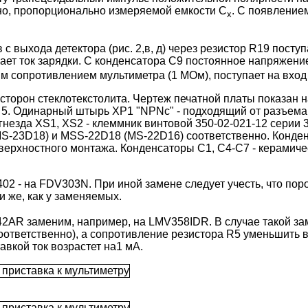
тно, пропорционально измеряемой емкости С
. С появление
х
 выхода детектора (рис. 2,в, д) через резистор R19 посту
ивает ток зарядки. С конденсатора С9 постоянное напряжен
 сопротивлением мультиметра (1 МОм), поступает на вход
торон стеклотекстолита. Чертеж печатной платы показан на 
. 5. Одинарный штырь ХР1 "NPNc" - подходящий от разъем
гнезда XS1, XS2 - клеммник винтовой 350-02-021-12 серии
MS-23D18) и MSS-22D18 (MS-22D16) соответственно. Конде
верхностного монтажа. Конденсаторы С1, С4-С7 - керамичес
2 - на FDV303N. При иной замене следует учесть, что пор
и же, как у заменяемых.
8442AR заменим, например, на LMV358IDR. В случае такой 
Ф соответственно), а сопротивление резистора R5 уменьшить
вкой ток возрастет на1 мА.