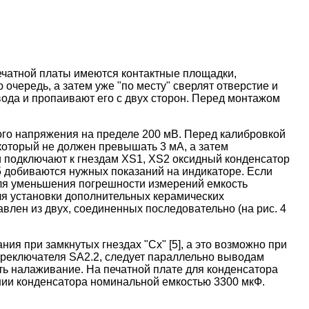
ечатной платы имеются контактные площадки,
очередь, а затем уже "по месту" сверлят отверстие и
ода и пропаивают его с двух сторон. Перед монтажом
ого напряжения на пределе 200 мВ. Перед калибровкой
который не должен превышать 3 мА, а затем
 и подключают к гнездам XS1, XS2 оксидный конденсатор
 добиваются нужных показаний на индикаторе. Если
 Для уменьшения погрешности измерений емкость
ля установки дополнительных керамических
влен из двух, соединенных последовательно (на рис. 4
ия при замкнутых гнездах "Cx" [5], а это возможно при
ереключателя SA2.2, следует параллельно выводам
ть налаживание. На печатной плате для конденсатора
нии конденсатора номинальной емкостью 3300 мкФ.