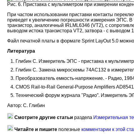
Рис. 6. Приставка с мультиметром при измерении конд
При частом использовании приставки контакты переклю
приведет к увеличению погрешности измерения ЭПС. В 
транзистор, аналогичный IRLML6346 (VT2), с сопротивле
выводом истока транзистора VT2, затвора - с выводом 
Файл печатной платы в формате Sprint LayOut 5.0 можно ск
Литература
Глибин С. Измеритель ЭПС - приставка к мультиметру. 
Глибин С. Замена микросхемы 74АС132 в измерителе 
Преобразователь емкость-напряжение. - Радио, 1984,
CMOS Rail-to-Rail General-Purpose Amplifiers AD8541
Технический форум журнала "Радио”. Измеритель ЭПС -
Автор: С. Глибин
Смотрите другие статьи
раздела
Измерительная те
Читайте и пишите
полезные
комментарии к этой ста