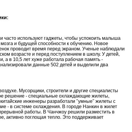
ики:
и часто используют гаджеты, чтобы успокоить малыша
 мозга и будущей способности к обучению. Новое
ебенок проводит время перед экраном. Ученые наблюдали
ском возрасте и перед поступлением в школу. У детей,
, а в 10,5 лет хуже работала рабочая память -
анализировали данные 502 детей и выделили два
оздухе. Мусорщики, строители и другие специалисты
ое решение - специальные охлаждающие жилеты,
 китайские инженеры разработали "умные" жилеты с
е - в системе охлаждения. В городе Нанкин в жилет
епрерывной работы. В Чанчжоу решили разместить в
е, активно поглощая тепло. Это поддерживает