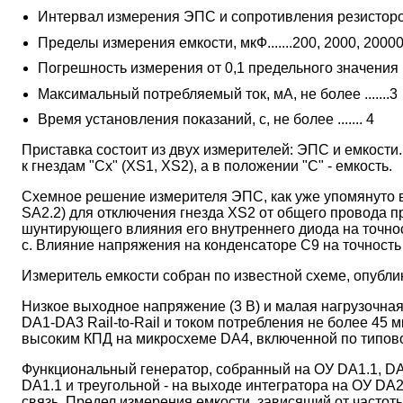
Интервал измерения ЭПС и сопротивления резисторов, О
Пределы измерения емкости, мкФ.......200, 2000, 2000
Погрешность измерения от 0,1 предельного значения и в
Максимальный потребляемый ток, мА, не более .......3
Время установления показаний, с, не более ....... 4
Приставка состоит из двух измерителей: ЭПС и емкост
к гнездам "Cx" (XS1, XS2), а в положении "C" - емкость.
Схемное решение измерителя ЭПС, как уже упомянуто вы
SA2.2) для отключения гнезда XS2 от общего провода п
шунтирующего влияния его внутреннего диода на точнос
с. Влияние напряжения на конденсаторе С9 на точнос
Измеритель емкости собран по известной схеме, опублико
Низкое выходное напряжение (3 В) и малая нагрузочна
DA1-DA3 Rail-to-Rail и током потребления не более 45 
высоким КПД на микросхеме DA4, включенной по типов
Функциональный генератор, собранный на ОУ DA1.1, D
DA1.1 и треугольной - на выходе интегратора на ОУ DA2
связь. Предел измерения емкости, зависящий от частот