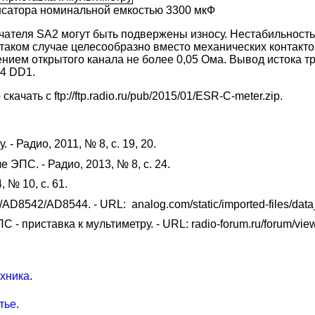
енсатора номинальной емкостью 3300 мкФ
чателя SA2 могут быть подвержены износу. Нестабильность
таком случае целесообразно вместо механических контакт
нием открытого канала не более 0,05 Ома. Вывод истока тр
14 DD1.
ачать с ftp://ftp.radio.ru/pub/2015/01/ESR-C-meter.zip.
- Радио, 2011, № 8, с. 19, 20.
ЭПС. - Радио, 2013, № 8, с. 24.
 № 10, с. 61.
/AD8542/AD8544. - URL: analog.com/static/imported-files/da
 приставка к мультиметру. - URL: radio-forum.ru/forum/view
хника
.
тье
.