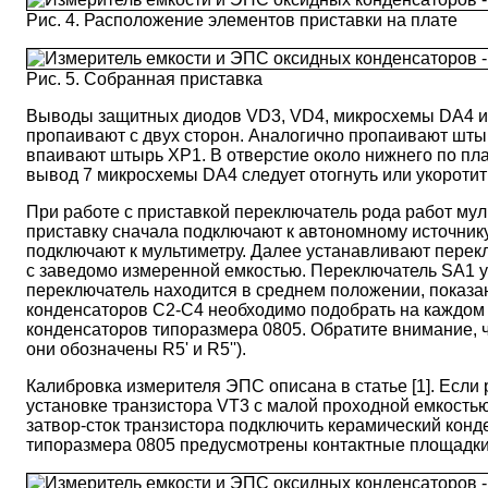
Рис. 4. Расположение элементов приставки на плате
Рис. 5. Собранная приставка
Выводы защитных диодов VD3, VD4, микросхемы DA4 и п
пропаивают с двух сторон. Аналогично пропаивают штыр
впаивают штырь ХР1. В отверстие около нижнего по пла
вывод 7 микросхемы DA4 следует отогнуть или укоротит
При работе с приставкой переключатель рода работ му
приставку сначала подключают к автономному источник
подключают к мультиметру. Далее устанавливают перекл
с заведомо измеренной емкостью. Переключатель SA1 у
переключатель находится в среднем положении, показан
конденсаторов С2-С4 необходимо подобрать на каждом 
конденсаторов типоразмера 0805. Обратите внимание, ч
они обозначены R5' и R5'').
Калибровка измерителя ЭПС описана в статье [1]. Если 
установке транзистора VT3 с малой проходной емкостью
затвор-сток транзистора подключить керамический конд
типоразмера 0805 предусмотрены контактные площадки.