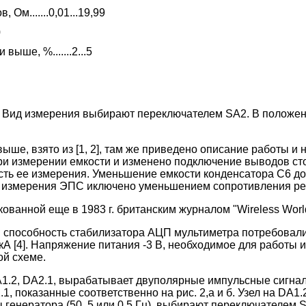
м.......0,01...19,99
0
ыше, %.......2...5
и. Вид измерения выбирают переключателем SA2. В положе
ше, взято из [1, 2], там же приведено описание работы и
ри измерении емкости и изменено подключение выводов сто
ть ее измерения. Уменьшение емкости конденсатора С6 до 
ть измерения ЭПС иключено уменьшением сопротивления ре
ванной еще в 1983 г. британским журналом "Wireless World",
я способность стабилизатора АЦП мультиметра потребовал
мкА [4]. Напряжение питания -3 В, необходимое для работы
ой схеме.
A1.2, DA2.1, вырабатывает двуполярные импульсные сигн
.1, показанные соответственно на рис. 2,а и б. Узел на D
ы генератора (50, 5 или 0,5 Гц), выбирают переключателем