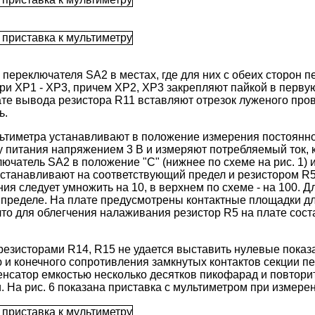
ереключателя SA2 в местах, где для них с обеих сторон п
и ХP1 - XP3, причем ХР2, XP3 закрепляют пайкой в первую 
те вывода резистора R11 вставляют отрезок луженого пров
ь.
льтиметра устанавливают в положение измерения постоянн
у питания напряжением 3 В и измеряют потребляемый ток, 
ючатель SA2 в положение "С" (нижнее по схеме на рис. 1)
станавливают на соответствующий предел и резистором R5
ия следует умножить на 10, в верхнем по схеме - на 100.
пределе. На плате предусмотрены контактные площадки д
то для облегчения налаживания резистор R5 на плате соста
резисторами R14, R15 не удается выставить нулевые показан
 и конечного сопротивления замкнутых контактов секции п
енсатор емкостью несколько десятков пикофарад и повтори
 На рис. 6 показана приставка с мультиметром при измере