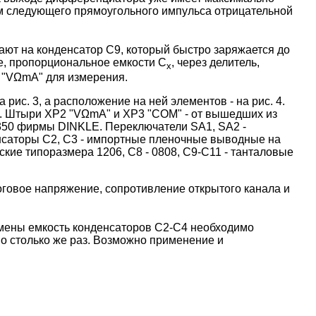
м следующего прямоугольного импульса отрицательной
пают на конденсатор С9, который быстро заряжается до
ие, пропорциональное емкости С
, через делитель,
х
 "VΩmА" для измерения.
рис. 3, а расположение на ней элементов - на рис. 4.
а. Штыри ХР2 "VΩmА" и ХР3 "СОМ" - от вышедших из
 350 фирмы DINKLE. Переключатели SA1, SA2 -
нсаторы С2, С3 - импортные пленочные выводные на
кие типоразмера 1206, C8 - 0808, С9-С11 - танталовые
оговое напряжение, сопротивление открытого канала и
замены емкость конденсаторов С2-С4 необходимо
 во столько же раз. Возможно применение и