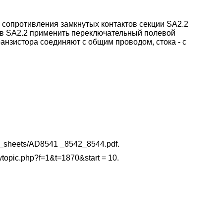
 сопротивления замкнутых контактов секции SA2.2
ов SA2.2 применить переключательный полевой
анзистора соединяют с общим проводом, стока - с
ta_sheets/AD8541 _8542_8544.pdf.
topic.php?f=1&t=1870&start = 10.