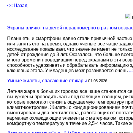
<< Назад
Экраны влияют на детей неравномерно в разном возра
Планшеты и смартфоны давно стали привычной частью 
или занять его на время, однако ученые все чаще задаю
исследование показывает, что значение имеет не тольк
детей от рождения до 8 лет. Оказалось, что больше всег
много времени проводивших перед экранами в эти возрас
способность удерживать и обрабатывать информацию зд
ключевых этапа. У младенцев мозг развивается очень
..
Умные жилеты, спасающие от жары
01.08.2026
Летняя жара в больших городах все чаще становится с
вынуждены проводить часы под палящим солнцем, риск
которые помогают снизить ощущаемую температуру прим
климат-контролем. Жилеты с кондиционированием почти 
вмонтированы два вентилятора, работающих от портати
карманах охлаждающие элементы с материалом, который
комфортную температуру в течение 2,5-4 часов. Такие 