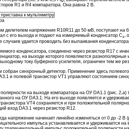
торов R1 и R4 компаратора. Она равна 2 В.
ра
ым делителем напряжения R10R11 до 50 мВ, поступают на
ал с его выхода и подают на измеряемый конденсатор С
, 
х
е случаев удается проводить без выпаивания конденсатора
ряемого конденсатора, соединено через резистор R17 с и
енциатор, на выходе которого появляются разнополярные и
ыходному току буферного усилителя, ограничен тем же ре
собран синхронный детектор. Применение здесь полевого тр
3.1 и полевой транзистор VT1 управляют состоянием синхр
олярности на выходе компаратора на ОУ DA1.1 (рис. 2,а) 
ного на ОУ DA3.1. На его выходе появляется и удерживаетс
 транзистора VT4 сохраняется и при положительной полярн
й вход DA3.1 через резистор R12.
а напряжение начинает линейно изменяться от 0 до -2 В (р
рицательного импульса устанавливается и удерживается на в
енту трапецеидальный импульс положительной полярности 