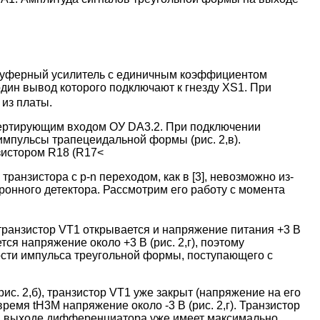
 буферный усилитель с единичным коэффициентом
один вывод которого подключают к гнезду XS1. При
 из платы.
нвертирующим входом ОУ DA3.2. При подключении
мпульсы трапецеидальной формы (рис. 2,в).
зистором R18 (R17<
анзистора с p-n переходом, как в [3], невозможно из-
онного детектора. Рассмотрим его работу с момента
транзистор VT1 открывается и напряжение питания +3 В
я напряжение около +3 В (рис. 2,г), поэтому
ости импульса треугольной формы, поступающего с
ис. 2,б), транзистор VT1 уже закрыт (напряжение на его
ремя tH3M напряжение около -3 В (рис. 2,г). Транзистор
на выходе дифференциатора уже имеет максимально