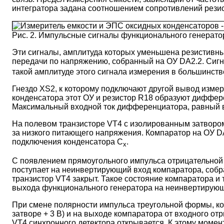
интегратора задана соотношением сопротивлений резис
Рис. 2. Импульсные сигналы функционального генерато
Эти сигналы, амплитуда которых уменьшена резистивн
передачи по напряжению, собранный на ОУ DA2.2. Сигн
такой амплитуде этого сигнала измерения в большинств
Гнездо XS2, к которому подключают другой вывод изме
конденсатора этот ОУ и резистор R18 образуют диффер
Максимальный входной ток дифференциатора, равный в
На полевом транзисторе VT4 с изолированным затвором 
за низкого питающего напряжения. Компаратор на ОУ DA
подключения конденсатора С
.
х
С появлением прямоугольного импульса отрицательной п
поступает на неинвертирующий вход компаратора, собран
транзистор VT4 закрыт. Такое состояние компаратора и
выхода функционального генератора на неинвертирующи
При смене полярности импульса треугольной формы, когд
затворе + 3 В) и на выходе компаратора от входного от
VT4 синхронного детектора открывается. К этому мом