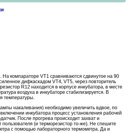
ки
. На компараторе VT1 сравниваются сдвинутое на 90
силенное дифкаскадом VT4, VT5, через повторитель
резистор R12 находится в корпусе инкубатора, в месте
ратура воздуха в инкубаторе стабилизируется. В
я температуры.
лампы накаливания) необходимо увеличить вдвое, по
 включении инкубатора процесс установления рабочей
датчик. После прогрева происходит захват и
 пользователя (и терморезистор то-же). Не спешите
ометра с помощью лабораторного термометра. Да и