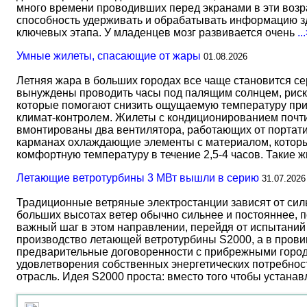
много времени проводивших перед экранами в эти возрас
способность удерживать и обрабатывать информацию зд
ключевых этапа. У младенцев мозг развивается очень
..
Умные жилеты, спасающие от жары
01.08.2026
Летняя жара в больших городах все чаще становится с
вынуждены проводить часы под палящим солнцем, риск
которые помогают снизить ощущаемую температуру прим
климат-контролем. Жилеты с кондиционированием почти 
вмонтированы два вентилятора, работающих от портати
карманах охлаждающие элементы с материалом, который
комфортную температуру в течение 2,5-4 часов. Такие 
Летающие ветротурбины 3 МВт вышли в серию
31.07.2026
Традиционные ветряные электростанции зависят от сил
больших высотах ветер обычно сильнее и постояннее, 
важный шаг в этом направлении, перейдя от испытаний 
производство летающей ветротурбины S2000, а в прови
предварительные договоренности с прибрежными город
удовлетворения собственных энергетических потребност
отрасль. Идея S2000 проста: вместо того чтобы устана