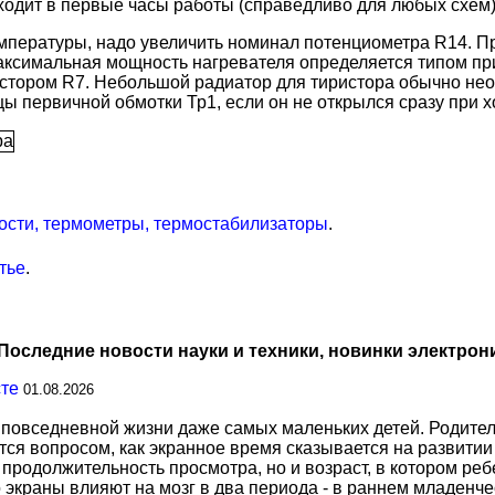
одит в первые часы работы (справедливо для любых схем)
мпературы, надо увеличить номинал потенциометра R14. П
аксимальная мощность нагревателя определяется типом пр
истором R7. Небольшой радиатор для тиристора обычно не
 первичной обмотки Тр1, если он не открылся сразу при хо
сти, термометры, термостабилизаторы
.
тье
.
Последние новости науки и техники, новинки электрон
сте
01.08.2026
повседневной жизни даже самых маленьких детей. Родител
тся вопросом, как экранное время сказывается на развитии
о продолжительность просмотра, но и возраст, в котором р
о экраны влияют на мозг в два периода - в раннем младенче