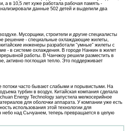
, а в 10,5 лет хуже работала рабочая память -
анализировали данные 502 детей и выделили два
оздухе. Мусорщики, строители и другие специалисты
ое решение - специальные охлаждающие жилеты,
 китайские инженеры разработали "умные" жилеты с
е - в системе охлаждения. В городе Нанкин в жилет
епрерывной работы. В Чанчжоу решили разместить в
е, активно поглощая тепло. Это поддерживает
ые потоки часто бывают слабыми и порывистыми. На
дъема турбин в воздух. Китайская компания сделала
nchuan Energy Technology запустила мелкосерийное
атериалов для оболочки аппарата. У компании уже есть
ость использования этой технологии для
 в небо над Сычуанем, теперь превращается в целую