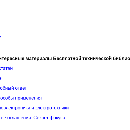
и
нтересные материалы Бесплатной технической библио
статей
е
робный ответ
способы применения
иоэлектроники и электротехники
о ее оглашения. Секрет фокуса