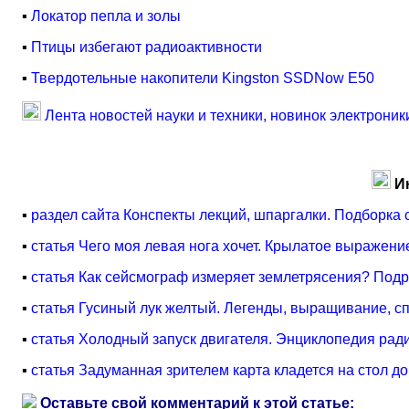
▪
Локатор пепла и золы
▪
Птицы избегают радиоактивности
▪
Твердотельные накопители Kingston SSDNow E50
Лента новостей науки и техники, новинок электроник
И
▪
раздел сайта Конспекты лекций, шпаргалки. Подборка 
▪
статья Чего моя левая нога хочет. Крылатое выражени
▪
статья Как сейсмограф измеряет землетрясения? Под
▪
статья Гусиный лук желтый. Легенды, выращивание, 
▪
статья Холодный запуск двигателя. Энциклопедия рад
▪
статья Задуманная зрителем карта кладется на стол д
Оставьте свой комментарий к этой статье: