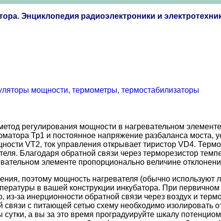
ора. Энциклопедия радиоэлектроники и электротехни
уляторы мощности, термометры, термостабилизаторы
метод регулирования мощности в нагревательном элементе
рматора Тр1 и постоянное напряжение разбаланса моста, у
щности VT2, ток управления открывает тиристор VD4. Термо
теля. Благодаря обратной связи через терморезистор темпе
евательном элементе пропорционально величине отклонени
жения, поэтому мощность нагревателя (обычно используют 
пературы в вашей конструкции инкубатора. При первичном
 из-за инерционности обратной связи через воздух и термо
 связи с питающей сетью схему необходимо изолировать от
бы сутки, а вы за это время проградуируйте шкалу потенци