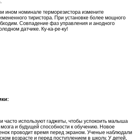
.
ри ином номинале терморезистора измените
имененного тиристора. При установке более мощного
обходим. Совпадение фаз управления и анодного
лодном датчике. Ку-ка-ре-ку!
ики:
и часто используют гаджеты, чтобы успокоить малыша
 мозга и будущей способности к обучению. Новое
ебенок проводит время перед экраном. Ученые наблюдали
ском возрасте и перед поступлением в школу. У детей,