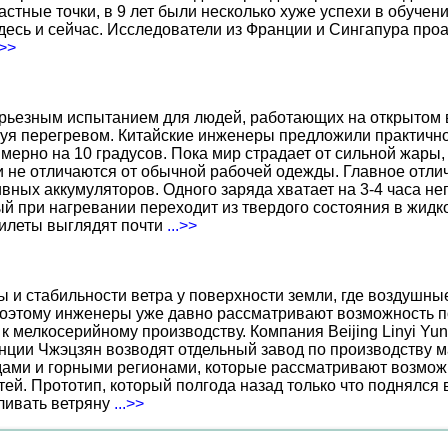
тные точки, в 9 лет были несколько хуже успехи в обучении
есь и сейчас. Исследователи из Франции и Сингапура про
.>>
ерьезным испытанием для людей, работающих на открытом в
уя перегревом. Китайские инженеры предложили практичн
ерно на 10 градусов. Пока мир страдает от сильной жары,
не отличаются от обычной рабочей одежды. Главное отличи
вных аккумуляторов. Одного заряда хватает на 3-4 часа н
 при нагревании переходит из твердого состояния в жидко
жилеты выглядят почти
...>>
ы и стабильности ветра у поверхности земли, где воздушн
поэтому инженеры уже давно рассматривают возможность по
к мелкосерийному производству. Компания Beijing Linyi Yu
нции Чжэцзян возводят отдельный завод по производству м
ами и горными регионами, которые рассматривают возможн
ей. Прототип, который полгода назад только что поднялся
вливать ветряну
...>>