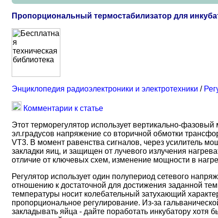
Пропорциональный термостабилизатор для инкубат
Энциклопедия радиоэлектроники и электротехники
/
Рег
Комментарии к статье
Этот терморегулятор использует вертикально-фазовый 
эл.градусов напряжение со вторичной обмотки трансфо
VT3. В момент равенства сигналов, через усилитель мо
закладки яиц, и защищен от лучевого излучения нагрева
отличие от ключевых схем, изменение мощности в нагр
Регулятор использует один полупериод сетевого напря
отношению к достаточной для достижения заданной тем
температуры носит колебательный затухающий характер,
пропорциональное регулирование. Из-за гальванической
закладывать яйца - дайте поработать инкубатору хотя 