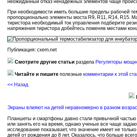
неожиданный отказ ненадежных элементов чаще происх
При необходимости иметь большие пределы рабочей те
пропорционально элементы моста R9, R11, R14, R15. М
тиристора необходимый ток управления подберите рез
напряжения тиристора добейтесь поменяв местами концы
Публикация: cxem.net
Смотрите другие статьи
раздела
Регуляторы мощно
Читайте и пишите
полезные
комментарии к этой ста
<< Назад
Экраны влияют на детей неравномерно в разном возра
Планшеты и смартфоны давно стали привычной частью 
или занять его на время, однако ученые все чаще задаю
исследование показывает, что значение имеет не тольк
детей от рождения до 8 лет. Оказалось, что больше всег