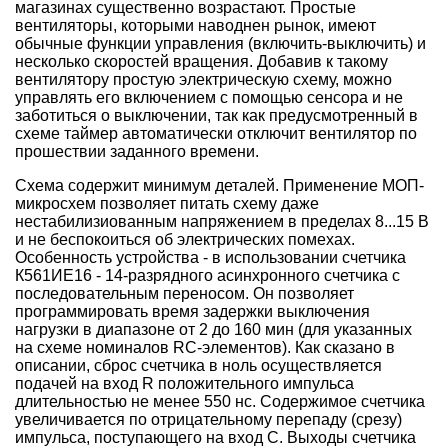
магазинах существенно возрастают. Простые
вентиляторы, которыми наводнен рынок, имеют
обычные функции управления (включить-выключить) и
несколько скоростей вращения. Добавив к такому
вентилятору простую электрическую схему, можно
управлять его включением с помощью сенсора и не
заботиться о выключении, так как предусмотренный в
схеме таймер автоматически отключит вентилятор по
прошествии заданного времени.
Схема содержит минимум деталей. Применение МОП-
микросхем позволяет питать схему даже
нестабилизиованным напряжением в пределах 8...15 В
и не беспокоиться об электрических помехах.
Особенность устройства - в использовании счетчика
К561ИЕ16 - 14-разрядного асинхронного счетчика с
последовательным переносом. Он позволяет
программировать время задержки выключения
нагрузки в диапазоне от 2 до 160 мин (для указанных
на схеме номиналов RC-элементов). Как сказано в
описании, сброс счетчика в ноль осуществляется
подачей на вход R положительного импульса
длительностью не менее 550 нc. Содержимое счетчика
увеличивается по отрицательному перепаду (срезу)
импульса, поступающего на вход С. Выходы счетчика