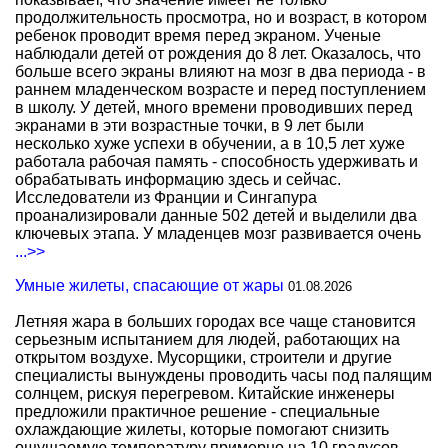
продолжительность просмотра, но и возраст, в котором
ребенок проводит время перед экраном. Ученые
наблюдали детей от рождения до 8 лет. Оказалось, что
больше всего экраны влияют на мозг в два периода - в
раннем младенческом возрасте и перед поступлением
в школу. У детей, много времени проводивших перед
экранами в эти возрастные точки, в 9 лет были
несколько хуже успехи в обучении, а в 10,5 лет хуже
работала рабочая память - способность удерживать и
обрабатывать информацию здесь и сейчас.
Исследователи из Франции и Сингапура
проанализировали данные 502 детей и выделили два
ключевых этапа. У младенцев мозг развивается очень
...>>
Умные жилеты, спасающие от жары
01.08.2026
Летняя жара в больших городах все чаще становится
серьезным испытанием для людей, работающих на
открытом воздухе. Мусорщики, строители и другие
специалисты вынуждены проводить часы под палящим
солнцем, рискуя перегревом. Китайские инженеры
предложили практичное решение - специальные
охлаждающие жилеты, которые помогают снизить
ощущаемую температуру примерно на 10 градусов.