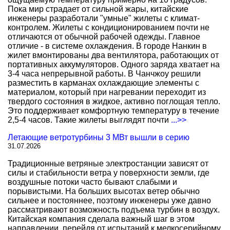
Пока мир страдает от сильной жары, китайские
инженеры разработали "умные" жилеты с климат-
контролем. Жилеты с кондиционированием почти не
отличаются от обычной рабочей одежды. Главное
отличие - в системе охлаждения. В городе Нанкин в
жилет вмонтированы два вентилятора, работающих от
портативных аккумуляторов. Одного заряда хватает на
3-4 часа непрерывной работы. В Чанчжоу решили
разместить в карманах охлаждающие элементы с
материалом, который при нагревании переходит из
твердого состояния в жидкое, активно поглощая тепло.
Это поддерживает комфортную температуру в течение
2,5-4 часов. Такие жилеты выглядят почти
...>>
Летающие ветротурбины 3 МВт вышли в серию
31.07.2026
Традиционные ветряные электростанции зависят от
силы и стабильности ветра у поверхности земли, где
воздушные потоки часто бывают слабыми и
порывистыми. На больших высотах ветер обычно
сильнее и постояннее, поэтому инженеры уже давно
рассматривают возможность подъема турбин в воздух.
Китайская компания сделала важный шаг в этом
направлении, перейдя от испытаний к мелкосерийному