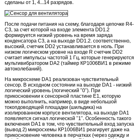
сделаны от 1, 4...14 разрядов.
После подачи питания на схему, благодаря цепочке R4-
C3, за счет которой на входе элемента DD1.2
формируется низкий уровень на время заряда
конденсатора C3, а на выходе DD1.2. соответственно,
высокий, счетчик DD2 устанавливается в ноль. При
низком логическом уровне на входе R счетчик DD2
считает импульсы частотой 1 Гц, которые генерируются
мультивибратором DA2 (таймер КР1006ВИ1 в режиме
автоколебаний).
На микросхеме DA1 реализован чувствительный
сенсор. В исходном состоянии на выходе DA1 - низкий
логический уровень (логический "0"). При
прикосновении к сенсорной пластине Е1, которую
можно выполнить, например, в виде небольшой
токопдоводящей площадки (шильдика) на
изолированном корпусе вентилятора, на выходе DA1
появляется сигнал логической "1". Особенность такого
включения DA1 в том, что чувствительный вход запуска
(вывод 2) микросхемы КР1006ВИ1 реагирует даже на
прикосновение человека в перчатках (через одежду и