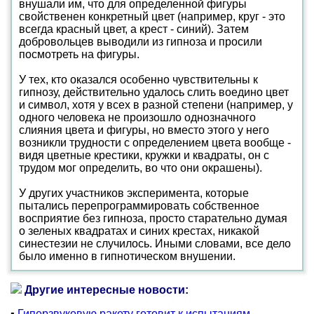
внушали им, что для определенной фигуры
свойственен конкретный цвет (например, круг - это
всегда красный цвет, а крест - синий). Затем
добровольцев выводили из гипноза и просили
посмотреть на фигуры.
У тех, кто оказался особенно чувствительны к
гипнозу, действительно удалось слить воедино цвет
и символ, хотя у всех в разной степени (например, у
одного человека не произошло однозначного
слияния цвета и фигуры, но вместо этого у него
возникли трудности с определением цвета вообще -
видя цветные крестики, кружки и квадраты, он с
трудом мог определить, во что они окрашены).
У других участников эксперимента, которые
пытались перепрограммировать собственное
восприятие без гипноза, просто старательно думая
о зеленых квадратах и синих крестах, никакой
синестезии не случилось. Иными словами, все дело
было именно в гипнотическом внушении.
Другие интересные новости:
▪
Гиперзвуковую ракету готовит к испытаниям