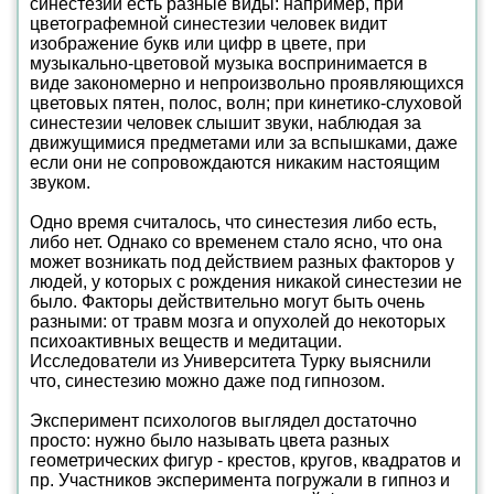
синестезии есть разные виды: например, при
цветографемной синестезии человек видит
изображение букв или цифр в цвете, при
музыкально-цветовой музыка воспринимается в
виде закономерно и непроизвольно проявляющихся
цветовых пятен, полос, волн; при кинетико-слуховой
синестезии человек слышит звуки, наблюдая за
движущимися предметами или за вспышками, даже
если они не сопровождаются никаким настоящим
звуком.
Одно время считалось, что синестезия либо есть,
либо нет. Однако со временем стало ясно, что она
может возникать под действием разных факторов у
людей, у которых с рождения никакой синестезии не
было. Факторы действительно могут быть очень
разными: от травм мозга и опухолей до некоторых
психоактивных веществ и медитации.
Исследователи из Университета Турку выяснили
что, синестезию можно даже под гипнозом.
Эксперимент психологов выглядел достаточно
просто: нужно было называть цвета разных
геометрических фигур - крестов, кругов, квадратов и
пр. Участников эксперимента погружали в гипноз и