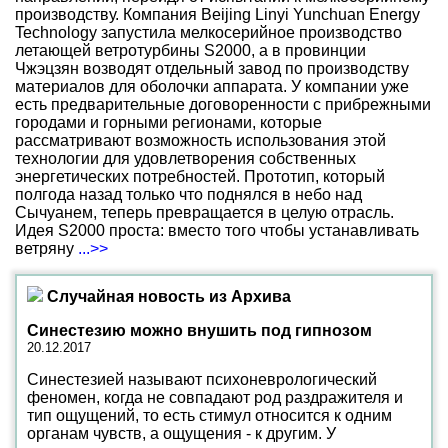
производству. Компания Beijing Linyi Yunchuan Energy
Technology запустила мелкосерийное производство
летающей ветротурбины S2000, а в провинции
Чжэцзян возводят отдельный завод по производству
материалов для оболочки аппарата. У компании уже
есть предварительные договоренности с прибрежными
городами и горными регионами, которые
рассматривают возможность использования этой
технологии для удовлетворения собственных
энергетических потребностей. Прототип, который
полгода назад только что поднялся в небо над
Сычуанем, теперь превращается в целую отрасль.
Идея S2000 проста: вместо того чтобы устанавливать
ветряну
...>>
Случайная новость из Архива
Синестезию можно внушить под гипнозом
20.12.2017
Синестезией называют психоневрологический
феномен, когда не совпадают род раздражителя и
тип ощущений, то есть стимул относится к одним
органам чувств, а ощущения - к другим. У