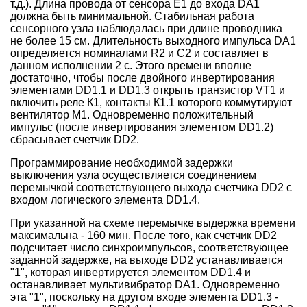
т.д.). Длина провода от сенсора Е1 до входа DA1
должна быть минимальной. Стабильная работа
сенсорного узла наблюдалась при длине проводника
не более 15 см. Длительность выходного импульса DA1
определяется номиналами R2 и С2 и составляет в
данном исполнении 2 с. Этого времени вполне
достаточно, чтобы после двойного инвертирования
элементами DD1.1 и DD1.3 открыть транзистор VT1 и
включить реле К1, контакты К1.1 которого коммутируют
вентилятор М1. Одновременно положительный
импульс (после инвертирования элементом DD1.2)
сбрасывает счетчик DD2.
Программирование необходимой задержки
выключения узла осуществляется соединением
перемычкой соответствующего выхода счетчика DD2 с
входом логического элемента DD1.4.
При указанной на схеме перемычке выдержка времени
максимальна - 160 мин. После того, как счетчик DD2
подсчитает число синхроимпульсов, соответствующее
заданной задержке, на выходе DD2 устанавливается
"1", которая инвертируется элементом DD1.4 и
останавливает мультивибратор DA1. Одновременно
эта "1", поскольку на другом входе элемента DD1.3 -