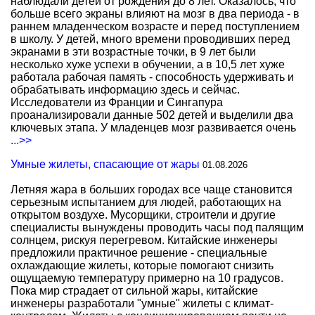
наблюдали детей от рождения до 8 лет. Оказалось, что
больше всего экраны влияют на мозг в два периода - в
раннем младенческом возрасте и перед поступлением
в школу. У детей, много времени проводивших перед
экранами в эти возрастные точки, в 9 лет были
несколько хуже успехи в обучении, а в 10,5 лет хуже
работала рабочая память - способность удерживать и
обрабатывать информацию здесь и сейчас.
Исследователи из Франции и Сингапура
проанализировали данные 502 детей и выделили два
ключевых этапа. У младенцев мозг развивается очень
...>>
Умные жилеты, спасающие от жары
01.08.2026
Летняя жара в больших городах все чаще становится
серьезным испытанием для людей, работающих на
открытом воздухе. Мусорщики, строители и другие
специалисты вынуждены проводить часы под палящим
солнцем, рискуя перегревом. Китайские инженеры
предложили практичное решение - специальные
охлаждающие жилеты, которые помогают снизить
ощущаемую температуру примерно на 10 градусов.
Пока мир страдает от сильной жары, китайские
инженеры разработали "умные" жилеты с климат-