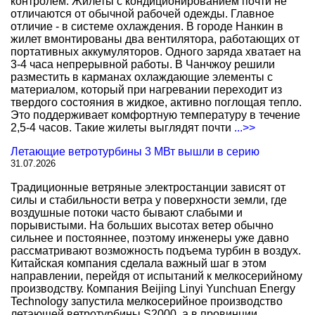
контролем. Жилеты с кондиционированием почти не
отличаются от обычной рабочей одежды. Главное
отличие - в системе охлаждения. В городе Нанкин в
жилет вмонтированы два вентилятора, работающих от
портативных аккумуляторов. Одного заряда хватает на
3-4 часа непрерывной работы. В Чанчжоу решили
разместить в карманах охлаждающие элементы с
материалом, который при нагревании переходит из
твердого состояния в жидкое, активно поглощая тепло.
Это поддерживает комфортную температуру в течение
2,5-4 часов. Такие жилеты выглядят почти
...>>
Летающие ветротурбины 3 МВт вышли в серию
31.07.2026
Традиционные ветряные электростанции зависят от
силы и стабильности ветра у поверхности земли, где
воздушные потоки часто бывают слабыми и
порывистыми. На больших высотах ветер обычно
сильнее и постояннее, поэтому инженеры уже давно
рассматривают возможность подъема турбин в воздух.
Китайская компания сделала важный шаг в этом
направлении, перейдя от испытаний к мелкосерийному
производству. Компания Beijing Linyi Yunchuan Energy
Technology запустила мелкосерийное производство
летающей ветротурбины S2000, а в провинции