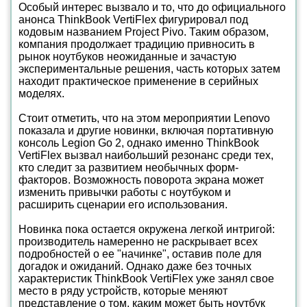
Особый интерес вызвало и то, что до официального
анонса ThinkBook VertiFlex фигурировал под
кодовым названием Project Pivo. Таким образом,
компания продолжает традицию привносить в
рынок ноутбуков неожиданные и зачастую
экспериментальные решения, часть которых затем
находит практическое применение в серийных
моделях.
Стоит отметить, что на этом мероприятии Lenovo
показала и другие новинки, включая портативную
консоль Legion Go 2, однако именно ThinkBook
VertiFlex вызвал наибольший резонанс среди тех,
кто следит за развитием необычных форм-
факторов. Возможность поворота экрана может
изменить привычки работы с ноутбуком и
расширить сценарии его использования.
Новинка пока остается окружена легкой интригой:
производитель намеренно не раскрывает всех
подробностей о ее "начинке", оставив поле для
догадок и ожиданий. Однако даже без точных
характеристик ThinkBook VertiFlex уже занял свое
место в ряду устройств, которые меняют
представление о том, каким может быть ноутбук