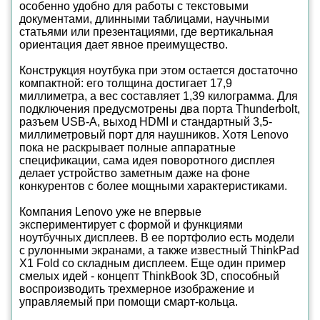
особенно удобно для работы с текстовыми
документами, длинными таблицами, научными
статьями или презентациями, где вертикальная
ориентация дает явное преимущество.
Конструкция ноутбука при этом остается достаточно
компактной: его толщина достигает 17,9
миллиметра, а вес составляет 1,39 килограмма. Для
подключения предусмотрены два порта Thunderbolt,
разъем USB-A, выход HDMI и стандартный 3,5-
миллиметровый порт для наушников. Хотя Lenovo
пока не раскрывает полные аппаратные
спецификации, сама идея поворотного дисплея
делает устройство заметным даже на фоне
конкурентов с более мощными характеристиками.
Компания Lenovo уже не впервые
экспериментирует с формой и функциями
ноутбучных дисплеев. В ее портфолио есть модели
с рулонными экранами, а также известный ThinkPad
X1 Fold со складным дисплеем. Еще один пример
смелых идей - концепт ThinkBook 3D, способный
воспроизводить трехмерное изображение и
управляемый при помощи смарт-кольца.