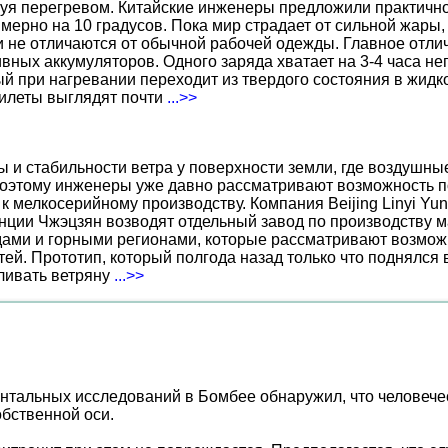
уя перегревом. Китайские инженеры предложили практичн
ерно на 10 градусов. Пока мир страдает от сильной жары,
не отличаются от обычной рабочей одежды. Главное отличи
вных аккумуляторов. Одного заряда хватает на 3-4 часа н
 при нагревании переходит из твердого состояния в жидко
жилеты выглядят почти
...>>
ы и стабильности ветра у поверхности земли, где воздушн
поэтому инженеры уже давно рассматривают возможность по
к мелкосерийному производству. Компания Beijing Linyi Yu
нции Чжэцзян возводят отдельный завод по производству м
ами и горными регионами, которые рассматривают возможн
ей. Прототип, который полгода назад только что поднялся
вливать ветряну
...>>
тальных исследований в Бомбее обнаружил, что человеческ
обственной оси.