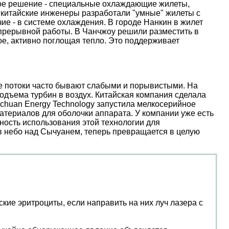
ое решение - специальные охлаждающие жилеты,
 китайские инженеры разработали "умные" жилеты с
е - в системе охлаждения. В городе Нанкин в жилет
епрерывной работы. В Чанчжоу решили разместить в
е, активно поглощая тепло. Это поддерживает
ые потоки часто бывают слабыми и порывистыми. На
дъема турбин в воздух. Китайская компания сделала
nchuan Energy Technology запустила мелкосерийное
атериалов для оболочки аппарата. У компании уже есть
ость использования этой технологии для
 в небо над Сычуанем, теперь превращается в целую
ие эритроциты, если направить на них луч лазера с