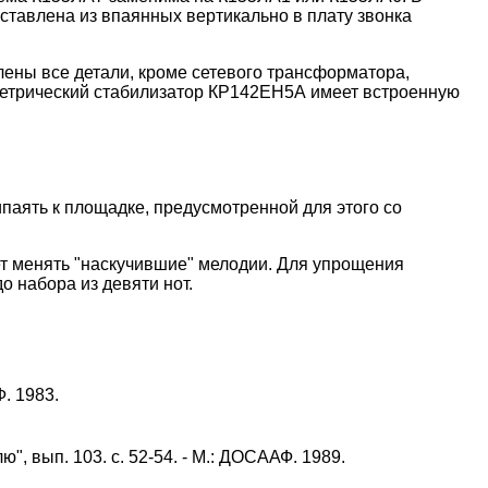
ставлена из впаянных вертикально в плату звонка
влены все детали, кроме сетевого трансформатора,
аметрический стабилизатор КР142ЕН5А имеет встроенную
аять к площадке, предусмотренной для этого со
ет менять "наскучившие" мелодии. Для упрощения
 набора из девяти нот.
. 1983.
 вып. 103. с. 52-54. - М.: ДОСААФ. 1989.