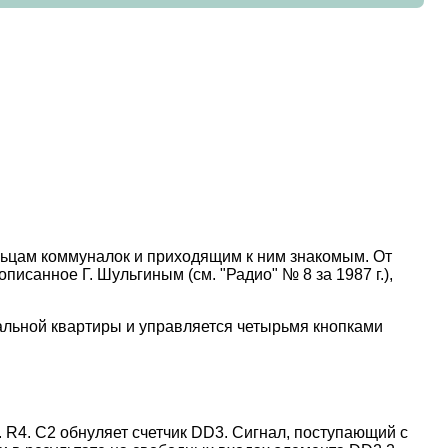
ильцам коммуналок и приходящим к ним знакомым. От
писанное Г. Шульгиным (см. "Радио" № 8 за 1987 г.),
альной квартиры и управляется четырьмя кнопками
 R4. С2 обнуляет счетчик DD3. Сигнал, поступающий с