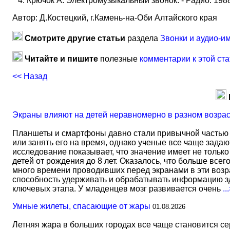
Крючок А. Электромузыкальный звонок. - Радио. 1988.
Автор: Д.Костецкий, г.Камень-на-Оби Алтайского края
Смотрите другие статьи
раздела
Звонки и аудио-и
Читайте и пишите
полезные
комментарии к этой ста
<< Назад
Экраны влияют на детей неравномерно в разном возра
Планшеты и смартфоны давно стали привычной частью 
или занять его на время, однако ученые все чаще задаю
исследование показывает, что значение имеет не тольк
детей от рождения до 8 лет. Оказалось, что больше всег
много времени проводивших перед экранами в эти возрас
способность удерживать и обрабатывать информацию зд
ключевых этапа. У младенцев мозг развивается очень
..
Умные жилеты, спасающие от жары
01.08.2026
Летняя жара в больших городах все чаще становится с