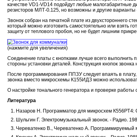
качестве VD1-VD14 подойдут любые малогабаритные диод
резисторов МЛТ-0.125, но возможны и другие варианты е
Звонок собран на печатной плате из двухстороннего сте
который можно изготовить самостоятельно или взять го
защиту от теплового пробоя, но не будет лишним прикр
(нажмите для увеличения)
Соединение платы с кнопками лучше всего выполнить п
стороны установки деталей. Конструкция кнопок звонка 
После программирования ППЗУ следует впаять в плату, 
звонка вместо микросхемы К155ИДЗ можно использовать 
О настройке тонального генератора и проверке работы с
Литература
Назаров Н. Программатор для микросхем К556РТ4: Сб
Шульгин Г. Электромузыкальный звонок. - Радио. 1987
Череватенко В., Череватенко А. Программируемый му