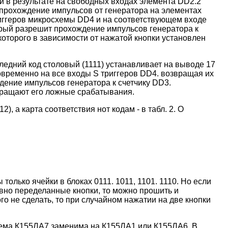
и в результате на свободных входах элемента DD2.2
т прохождение импульсов от генератора на элементах
триггеров микросхемы DD4 и на соответствующем входе
оторый разрешит прохождение импульсов генератора к
оторого в зависимости от нажатой кнопки установлен
ледний код столовый (1111) устанавливает на выводе 17
новременно на все входы S триггеров DD4. возвращая их
дение импульсов генератора к счетчику DD3.
твращают его ложные срабатывания.
12), а карта соответствия нот кодам - в табл. 2. О
олько ячейки в блоках 0111. 1011, 1101. 1110. Но если
ивно переделанные кнопки, то можно прошить и
о не сделать, то при случайном нажатии на две кнопки
хема К155ЛА7 заменима на К155ЛА1 или К155ЛА6. В