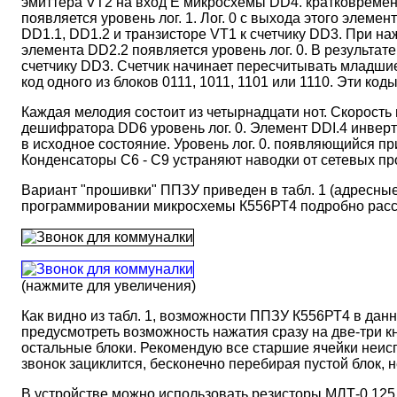
эмиттера VT2 на вход Е микросхемы DD4. кратковремен
появляется уровень лог. 1. Лог. 0 с выхода этого элем
DD1.1, DD1.2 и транзисторе VT1 к счетчику DD3. При н
элемента DD2.2 появляется уровень лог. 0. В результат
счетчику DD3. Счетчик начинает пересчитывать младши
код одного из блоков 0111, 1011, 1101 или 1110. Эти код
Каждая мелодия состоит из четырнадцати нот. Скорость
дешифратора DD6 уровень лог. 0. Элемент DDI.4 инверти
в исходное состояние. Уровень лог. 0. появляющийся п
Конденсаторы С6 - С9 устраняют наводки от сетевых п
Вариант "прошивки" ППЗУ приведен в табл. 1 (адресные выво
программировании микросхемы К556РТ4 подробно расска
(нажмите для увеличения)
Как видно из табл. 1, возможности ППЗУ К556РТ4 в данн
предусмотреть возможность нажатия сразу на две-три к
остальные блоки. Рекомендую все старшие ячейки неиспо
звонок зациклится, бесконечно перебирая пустой блок, 
В устройстве можно использовать резисторы МЛТ-0.12