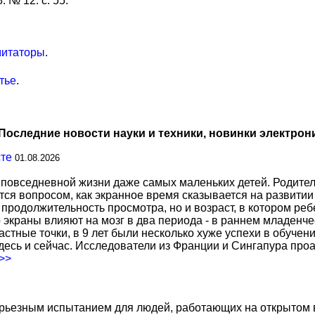
 № 12. с. 55.
митаторы
.
тье
.
Последние новости науки и техники, новинки электрон
сте
01.08.2026
повседневной жизни даже самых маленьких детей. Родител
тся вопросом, как экранное время сказывается на развитии
о продолжительность просмотра, но и возраст, в котором р
о экраны влияют на мозг в два периода - в раннем младенче
тные точки, в 9 лет были несколько хуже успехи в обучении
есь и сейчас. Исследователи из Франции и Сингапура про
.>>
ерьезным испытанием для людей, работающих на открытом в