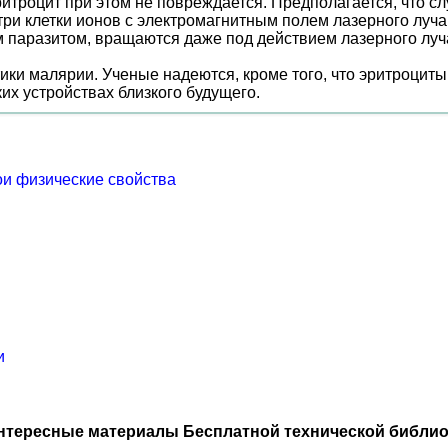
Эритроцит при этом не повреждается. Предполагается, что 
 клетки ионов с электромагнитным полем лазерного луча.
 паразитом, вращаются даже под действием лазерного луч
ики малярии. Ученые надеются, кроме того, что эритроцит
их устройствах близкого будущего.
ои физические свойства
и
нтересные материалы Бесплатной технической библио