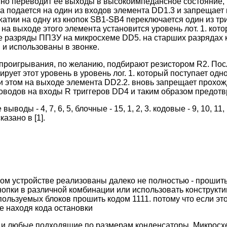
но переводит ее выходы в высокоимпедансное состояние, 
ента подается на один из входов элемента DD1.3 и запрещае
ажатии на одну из кнопок SB1-SB4 переключается один из 
е на выходе этого элемента установится уровень лот. 1. к
е разряды ППЗУ на микросхеме DD5. на старших разрядах к
ы и использованы в звонке.
 проигрывания, по желанию, подбирают резистором R2. Пос
рует этот уровень в уровень лог. 1. который поступает од
ри этом на выходе элемента DD2.2. вновь запрещает прохож
роводов на входы R триггеров DD4 и таким образом предо
ды - 4, 7, 6, 5, блочные - 15, 1, 2, 3. кодовые - 9, 10, 11, 
зано в [1].
ом устройстве реализованы далеко не полностью - прошиты т
нопки в различной комбинации или использовать конструкт
льзуемых блоков прошить кодом 1111. потому что если этог
не находя кода остановки
5 и любые подходящие по размерам конденсаторы. Микрос