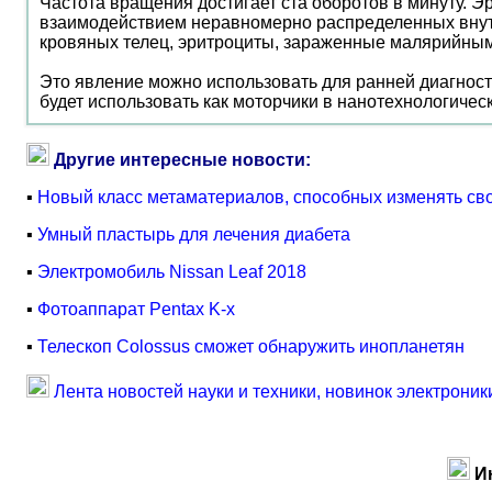
Частота вращения достигает ста оборотов в минуту. 
взаимодействием неравномерно распределенных внутри
кровяных телец, эритроциты, зараженные малярийным
Это явление можно использовать для ранней диагност
будет использовать как моторчики в нанотехнологическ
Другие интересные новости:
▪
Новый класс метаматериалов, способных изменять св
▪
Умный пластырь для лечения диабета
▪
Электромобиль Nissan Leaf 2018
▪
Фотоаппарат Pentax K-x
▪
Телескоп Colossus сможет обнаружить инопланетян
Лента новостей науки и техники, новинок электроник
И