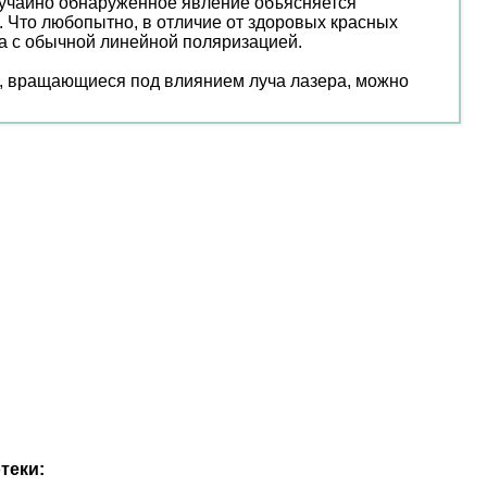
случайно обнаруженное явление объясняется
 Что любопытно, в отличие от здоровых красных
а с обычной линейной поляризацией.
ы, вращающиеся под влиянием луча лазера, можно
теки: