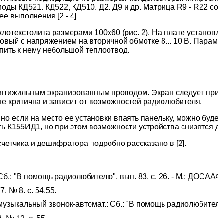
ы КД521. КД522, КД510. Д2. Д9 и др. Матрица R9 - R22 со
е выполнения [2 - 4].
клотекстолита размерами 100x60 (рис. 2). На плате устано
товый с напряжением на вторичной обмотке 8... 10 В. Пар
епить к нему небольшой теплоотвод.
ятижильным экранированным проводом. Экран следует прип
не критична и зависит от возможностей радиолюбителя.
но если на место ее установки впаять панельку, можно буд
К155ИД1, но при этом возможности устройства снизятся до
четчика и дешифратора подробно рассказано в [2].
.: "В помощь радиолюбителю", вып. 83. с. 26. - М.: ДОСААФ
. № 8. с. 54.55.
зыкальный звонок-автомат.: Сб.: "В помощь радиолюбителю",