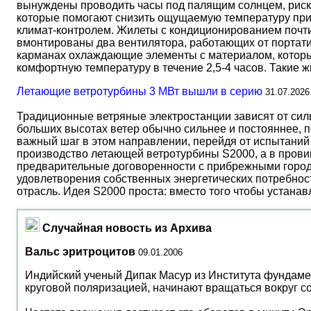
вынуждены проводить часы под палящим солнцем, риск
которые помогают снизить ощущаемую температуру прим
климат-контролем. Жилеты с кондиционированием почти 
вмонтированы два вентилятора, работающих от портати
карманах охлаждающие элементы с материалом, который
комфортную температуру в течение 2,5-4 часов. Такие 
Летающие ветротурбины 3 МВт вышли в серию
31.07.2026
Традиционные ветряные электростанции зависят от сил
больших высотах ветер обычно сильнее и постояннее, 
важный шаг в этом направлении, перейдя от испытаний 
производство летающей ветротурбины S2000, а в прови
предварительные договоренности с прибрежными город
удовлетворения собственных энергетических потребност
отрасль. Идея S2000 проста: вместо того чтобы устана
Случайная новость из Архива
Вальс эритроцитов
09.01.2006
Индийский ученый Дипак Масур из Института фундамен
круговой поляризацией, начинают вращаться вокруг с