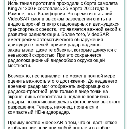
Испытания прототипа проходили с борта самолета
King Air 200 и состоялись 25 марта 2013 года в
Рамоне, штат Калифорния. Во время испытаний
VideoSAR смог в высоком разрешении снять на
видео широкий спектр стационарных и движущихся
транспортных средств, что является важной вехой в
развитии радиолокации. Более того, VideoSAR
имеет режим автоматического обнаружения
движущихся целей, причем радар надежно
захватывает даже те объекты, которые движутся с
невысокой скоростью. При это сохраняется
радиолокационный видеообзор окружающей
местности.
Возможно, неспециалист не может в полной мере
оценить важность этого достижения. До недавнего
времени радар мог отображать информацию о
радиоконтрастной цели только в виде точки на
экране, лишь относительно недавно появились
радары, позволяющие делать фотоснимки высокого
разрешения. Теперь, наконец, появился и
компактный HD-видеорадар.
Преимущество VideoSAR в том, что он дает четкое
изображение цели при любой погоде и в любое