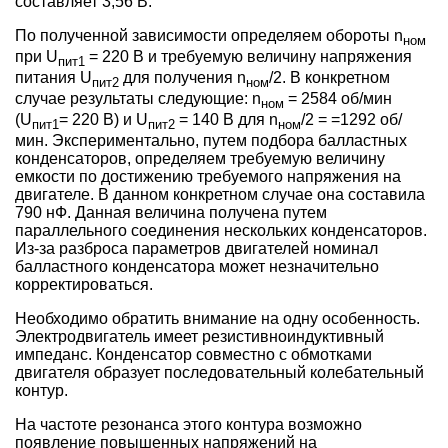
составляет 3,56 В.
По полученной зависимости определяем обороты n
ном
при U
= 220 В и требуемую величину напряжения
пит1
питания U
для получения n
/2. В конкретном
пит2
ном
случае результаты следующие: n
= 2584 об/мин
ном
(U
= 220 В) и U
= 140 В для n
/2 = =1292 об/
пит1
пит2
ном
мин. Экспериментально, путем подбора балластных
конденсаторов, определяем требуемую величину
емкости по достижению требуемого напряжения на
двигателе. В данном конкретном случае она составила
790 нФ. Данная величина получена путем
параллельного соединения нескольких конденсаторов.
Из-за разброса параметров двигателей номинал
балластного конденсатора может незначительно
корректироваться.
Необходимо обратить внимание на одну особенность.
Электродвигатель имеет резистивноиндуктивный
импеданс. Конденсатор совместно с обмотками
двигателя образует последовательный колебательный
контур.
На частоте резонанса этого контура возможно
появление повышенных напряжений на