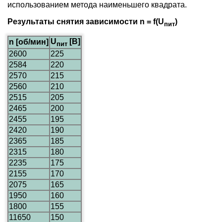
использованием метода наименьшего квадрата.
Результаты снятия зависимости n = f(U
)
пит
U
[В]
n [об/мин]
пит
2600
225
2584
220
2570
215
2560
210
2515
205
2465
200
2455
195
2420
190
2365
185
2315
180
2235
175
2155
170
2075
165
1950
160
1800
155
11650
150