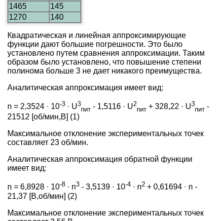
1465
145
1270
140
Квадратическая и линейная аппроксимирующие
функции дают большие погрешности. Это было
установлено путем сравнения аппроксимации. Таким
образом было установлено, что повышение степени
полинома больше 3 не дает никакого преимущества.
Аналитическая аппроксимация имеет вид:
-3
3
2
3
n = 2,3524 · 10
· U
- 1,5116 · U
+ 328,22 · U
-
пит
пит
пит
21512 [об/мин,В] (1)
Максимальное отклонение экспериментальных точек
составляет 23 об/мин.
Аналитическая аппроксимация обратной функции
имеет вид:
-8
3
-4
2
n = 6,8928 · 10
· n
- 3,5139 · 10
·
n
+ 0,61694 · n -
21,37 [В,об/мин] (2)
Максимальное отклонение экспериментальных точек