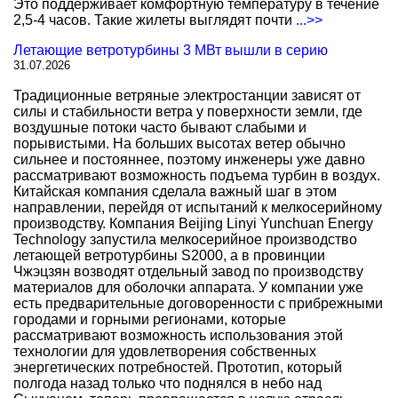
Это поддерживает комфортную температуру в течение
2,5-4 часов. Такие жилеты выглядят почти
...>>
Летающие ветротурбины 3 МВт вышли в серию
31.07.2026
Традиционные ветряные электростанции зависят от
силы и стабильности ветра у поверхности земли, где
воздушные потоки часто бывают слабыми и
порывистыми. На больших высотах ветер обычно
сильнее и постояннее, поэтому инженеры уже давно
рассматривают возможность подъема турбин в воздух.
Китайская компания сделала важный шаг в этом
направлении, перейдя от испытаний к мелкосерийному
производству. Компания Beijing Linyi Yunchuan Energy
Technology запустила мелкосерийное производство
летающей ветротурбины S2000, а в провинции
Чжэцзян возводят отдельный завод по производству
материалов для оболочки аппарата. У компании уже
есть предварительные договоренности с прибрежными
городами и горными регионами, которые
рассматривают возможность использования этой
технологии для удовлетворения собственных
энергетических потребностей. Прототип, который
полгода назад только что поднялся в небо над