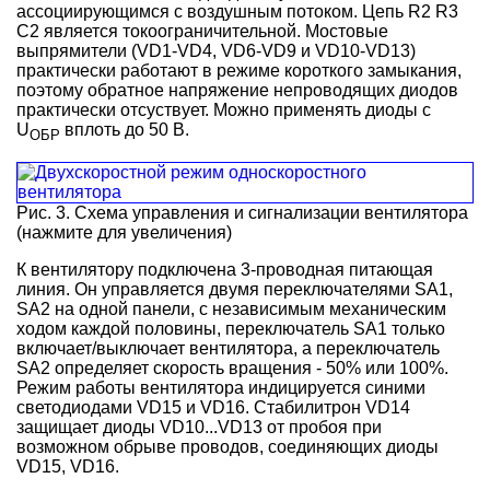
ассоциирующимся с воздушным потоком. Цепь R2 R3
C2 является токоограничительной. Мостовые
выпрямители (VD1-VD4, VD6-VD9 и VD10-VD13)
практически работают в режиме короткого замыкания,
поэтому обратное напряжение непроводящих диодов
практически отсуствует. Можно применять диоды с
U
вплоть до 50 В.
ОБР
Рис. 3. Схема управления и сигнализации вентилятора
(нажмите для увеличения)
К вентилятору подключена 3-проводная питающая
линия. Он управляется двумя переключателями SA1,
SA2 на одной панели, с независимым механическим
ходом каждой половины, переключатель SA1 только
включает/выключает вентилятора, а переключатель
SA2 определяет скорость вращения - 50% или 100%.
Режим работы вентилятора индицируется синими
светодиодами VD15 и VD16. Стабилитрон VD14
защищает диоды VD10...VD13 от пробоя при
возможном обрыве проводов, соединяющих диоды
VD15, VD16.