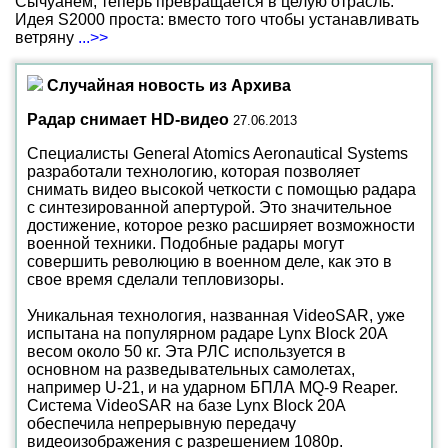
Сычуанем, теперь превращается в целую отрасль.
Идея S2000 проста: вместо того чтобы устанавливать
ветряну
...>>
Случайная новость из Архива
Радар снимает HD-видео
27.06.2013
Специалисты General Atomics Aeronautical Systems
разработали технологию, которая позволяет
снимать видео высокой четкости с помощью радара
с синтезированной апертурой. Это значительное
достижение, которое резко расширяет возможности
военной техники. Подобные радары могут
совершить революцию в военном деле, как это в
свое время сделали тепловизоры.
Уникальная технология, названная VideoSAR, уже
испытана на популярном радаре Lynx Block 20A
весом около 50 кг. Эта РЛС используется в
основном на разведывательных самолетах,
например U-21, и на ударном БПЛА MQ-9 Reaper.
Система VideoSAR на базе Lynx Block 20A
обеспечила непрерывную передачу
видеоизображения с разрешением 1080p.