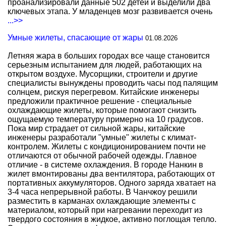
проанализировали данные 502 детей и выделили два
ключевых этапа. У младенцев мозг развивается очень
...>>
Умные жилеты, спасающие от жары
01.08.2026
Летняя жара в больших городах все чаще становится
серьезным испытанием для людей, работающих на
открытом воздухе. Мусорщики, строители и другие
специалисты вынуждены проводить часы под палящим
солнцем, рискуя перегревом. Китайские инженеры
предложили практичное решение - специальные
охлаждающие жилеты, которые помогают снизить
ощущаемую температуру примерно на 10 градусов.
Пока мир страдает от сильной жары, китайские
инженеры разработали "умные" жилеты с климат-
контролем. Жилеты с кондиционированием почти не
отличаются от обычной рабочей одежды. Главное
отличие - в системе охлаждения. В городе Нанкин в
жилет вмонтированы два вентилятора, работающих от
портативных аккумуляторов. Одного заряда хватает на
3-4 часа непрерывной работы. В Чанчжоу решили
разместить в карманах охлаждающие элементы с
материалом, который при нагревании переходит из
твердого состояния в жидкое, активно поглощая тепло.