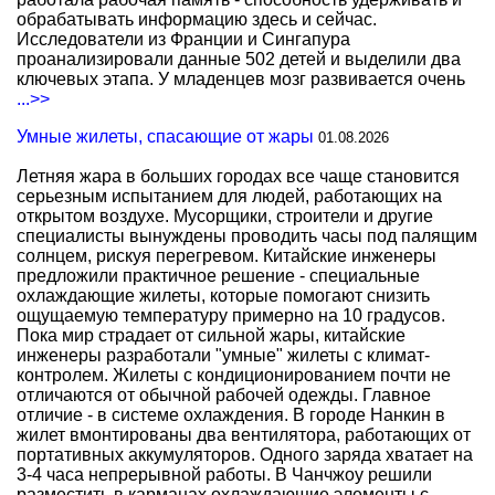
обрабатывать информацию здесь и сейчас.
Исследователи из Франции и Сингапура
проанализировали данные 502 детей и выделили два
ключевых этапа. У младенцев мозг развивается очень
...>>
Умные жилеты, спасающие от жары
01.08.2026
Летняя жара в больших городах все чаще становится
серьезным испытанием для людей, работающих на
открытом воздухе. Мусорщики, строители и другие
специалисты вынуждены проводить часы под палящим
солнцем, рискуя перегревом. Китайские инженеры
предложили практичное решение - специальные
охлаждающие жилеты, которые помогают снизить
ощущаемую температуру примерно на 10 градусов.
Пока мир страдает от сильной жары, китайские
инженеры разработали "умные" жилеты с климат-
контролем. Жилеты с кондиционированием почти не
отличаются от обычной рабочей одежды. Главное
отличие - в системе охлаждения. В городе Нанкин в
жилет вмонтированы два вентилятора, работающих от
портативных аккумуляторов. Одного заряда хватает на
3-4 часа непрерывной работы. В Чанчжоу решили
разместить в карманах охлаждающие элементы с