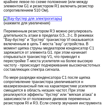
крайнее левое по схеме положение (или между
элементом G1 и резистором R1 включить резистор
сопротивлением 510 Ом).
(нажмите для увеличения)
Переменным резистором RЗ можно регулировать
длительность атаки в пределах 0,5...3 с. В режимах
"Вау-бустер" и "Бустер" транзистор VI оказывается
включенным в цепь Т-моста "вау"-устройства. В
момент щипка струны медиатором конденсатор C1
заряжается от элемента G1. при этом начинает
открываться транзистор V1, что приводит к
перестройке Т-моста усилителя на более высокую
частоту - происходит подчеркивание высокочастотных
составляющих спектра сигнала.
По мере разрядки конденсатора C1 после щипка
сопротивление транзистора увеличивается н
квазирезонансный пик на характеристике усилителя
смещается в область низших частот. При этом
реализуются эффекты "бустер" или "мягкая атака" в
зависимости от положения движков переменных
резистором Rl и R3. Если спектр звучания инструмента