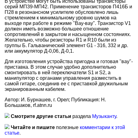
В устройстве могут быть использованы транзисторы
серий МП39-МП42. Применение транзисторов П416Б и
П28 в резонансном усилителе обусловлено лишь
стремлением к минимальному уровню шумов на
выходе при работе в режиме "Вау-вау". Транзистор V1
должен иметь возможно большее отношение
сопротивлений в закрытом и насыщенном состояниях.
Желательно, чтобы резисторы R1 и R10 были из
группы Б. Гальванический элемент G1 - 316, 332 и др.
или аккумулятор Д-0,06, Д-0,1.
Для изготовления устройства пригодна и готовая "вау"-
приставка. В этом случае удобно дополнительно
смонтировать в ней переключатели S1 и S2, а
манипулятор с органами управления разместить в
самой гитаре, соединив ее с приставкой двужильным
экранированным кабелем.
Автор: И. Бурнашев, г. Орел; Публикация: Н.
Большаков, rf.atnn.ru
Смотрите другие статьи
раздела
Музыканту
.
Читайте и пишите
полезные
комментарии к этой
статье
.