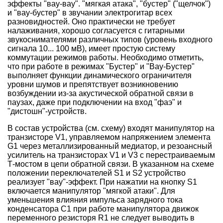
эффекты "вау-вау". "мягкая атака", "бустер" ("щелчок")
и "вау-бустер" в звучании электрогитар всех
разновидностей. Оно практически не требует
налаживания, хорошо согласуется с гитарными
звукоснимателями различных типов (уровень входного
сигнала 10... 100 мВ), имеет простую систему
коммутации режимов работы. Необходимо отметить,
что при работе в режимах "Бустер" и "Вау-Бустер"
выполняет функции динамического ограничителя
уровни шумов и препятствует возникновению
возбуждении из-за акустической обратной связи в
паузах, даже при подключении на вход "фаэ" и
"дистошн"-устройств.
В состав устройства (см. схему) входят манипулятор на
транзисторе V1, управляемом напряжением элемента
G1 через металлизированный медиатор, и резоансный
усилитель на транзисторах V1 и V3 с перестраиваемым
Т-мостом в цепи обратной связи. В указанном на схеме
положении переключателей S1 и S2 устройство
реализует "вау"-эффект. При нажатии на кнопку S1
включается манипулятор "мягкой атаки". Для
уменьшения влияния импульса зарядного тока
конденсатора C1 при работе манипулятора движок
переменного резисторя R1 не следует выводить в