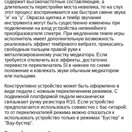
содержит высокочастотные составляющие, а
длительность перестройки моста невелика, то на слух
этот процесс воспринимается как быстрая смене звука
"и" на "у". Окраска щелчка и тембр звучании
инструмента могут быть существенно изменены при
подключении на вход устройства нелинейного
преобразователя спектре. При медленном темпе игры
исполнитель имеет дополнительную возможность
реализовать эффект тембрового вибрато, прикасаясь
свободным пальцем правой руки к
металлизированному участку медиатора. Если
требуется отключить все эффекты, достаточно
перевести переключатель SI в нижнее по схеме
положение и извлекать звуки обычным медиатором
или пальцами.
Конструктивно устройство может быть оформлено в
виде педали с ножным переключением режимов. С
подвижной платформой педали механически
связывают ручку резистора R10. Если устройство
предполагается использовать совместно с бас-гитарой,
то от переключателей режима можно отказаться к
использовать устройство только в режимах "Бустер" и
"Вау-бустер".