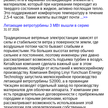
материалом, который при нагревании переходит из
твердого состояния в жидкое, активно поглощая тепло.
Это поддерживает комфортную температуру в течение
2,5-4 часов. Такие жилеты выглядят почти
...>>
Летающие ветротурбины 3 МВт вышли в серию
31.07.2026
Традиционные ветряные электростанции зависят от
силы и стабильности ветра у поверхности земли, где
воздушные потоки часто бывают слабыми и
порывистыми. На больших высотах ветер обычно
сильнее и постояннее, поэтому инженеры уже давно
рассматривают возможность подъема турбин в воздух.
Китайская компания сделала важный шаг в этом
направлении, перейдя от испытаний к мелкосерийному
производству. Компания Beijing Linyi Yunchuan Energy
Technology запустила мелкосерийное производство
летающей ветротурбины S2000, а в провинции
Чжэцзян возводят отдельный завод по производству
материалов для оболочки аппарата. У компании уже
есть предварительные договоренности с прибрежными
городами и горными регионами, которые
рассматривают возможность использования этой
технологии для удовлетворения собственных