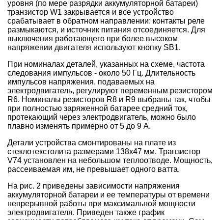
уровня (по мере разрядки аккумуляторной батареи)
транзистор W1 закрывается и все устройство
срабатывает в обратном направлении: контакты реле
размыкаются, и источник питания отсоединяется. Для
выключения работающего при более высоком
напряжении двигателя используют кнопку SB1.
При номиналах деталей, указанных на схеме, частота
следования импульсов - около 50 Гц. Длительность
импульсов напряжения, подаваемых на
электродвигатель, регулируют переменным резистором
R6. Номиналы резисторов R8 и R9 выбраны так, чтобы
при полностью заряженной батарее средний ток,
протекающий через электродвигатель, можно было
плавно изменять примерно от 5 до 9 А.
Детали устройства смонтированы на плате из
стеклотекстолита размерами 138x47 мм. Транзистор
V74 установлен на небольшом теплоотводе. Мощность,
рассеиваемая им, не превышает одного ватта.
На рис. 2 приведены зависимости напряжения
аккумуляторной батареи и ее температуры от времени
непрерывной работы при максимальной мощности
электродвигателя. Приведен также график