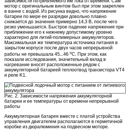
зависимости потребляемого им тока от времени. Сам
мотор с оригинальным винтом был при этом закреплен
в ванне с водой. Из рисунка видно, что напряжение
батареи по мере ее разрядки довольно плавно
снижается до значения примерно 14,3 В, после чего
резко уменьшается. Быстрое падение напряжения при
приближении его к нижнему допустимому уровню
характерно для литий-полимерных аккумуляторов.
Максимальная же температура источника питания в
закрытом корпусе после двух часов непрерывной
о
работы не превышала 45...46
С. При этом, как
показали исследования, значительный вклад в
нагревание вносят расположенные рядом с
аккумуляторной батареей теплоотвод транзистора VT4
и реле K1.
Рис. 2. Зависимости напряжения аккумуляторной
батареи и ее температуры от времени непрерывной
работы
Аккумуляторная батарея вместе с платой устройства
управления двигателем располагаются в герметичной
коробке из дюралюминия на подвесном моторе.