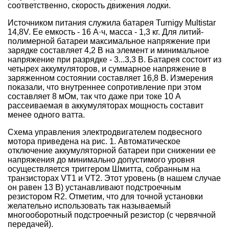
соответственно, скорость движения лодки.
Источником питания служила батарея Turnigy Multistar
14,8V. Ее емкость - 16 А·ч, масса - 1,3 кг. Для литий-
полимерной батареи максимальное напряжение при
зарядке составляет 4,2 В на элемент и минимальное
напряжение при разрядке - 3...3,3 В. Батарея состоит из
четырех аккумуляторов, и суммарное напряжение в
заряженном состоянии составляет 16,8 В. Измерения
показали, что внутреннее сопротивление при этом
составляет 8 мОм, так что даже при токе 10 А
рассеиваемая в аккумуляторах мощность составит
менее одного ватта.
Схема управления электродвигателем подвесного
мотора приведена на рис. 1. Автоматическое
отключение аккумуляторной батареи при снижении ее
напряжения до минимально допустимого уровня
осуществляется триггером Шмитта, собранным на
транзисторах VT1 и VT2. Этот уровень (в нашем случае
он равен 13 В) устанавливают подстроечным
резистором R2. Отметим, что для точной установки
желательно использовать так называемый
многооборотный подстроечный резистор (с червячной
передачей).