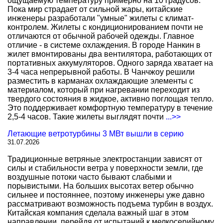
ощущаемую температуру примерно на 10 градусов.
Пока мир страдает от сильной жары, китайские
инженеры разработали "умные" жилеты с климат-
контролем. Жилеты с кондиционированием почти не
отличаются от обычной рабочей одежды. Главное
отличие - в системе охлаждения. В городе Нанкин в
жилет вмонтированы два вентилятора, работающих от
портативных аккумуляторов. Одного заряда хватает на
3-4 часа непрерывной работы. В Чанчжоу решили
разместить в карманах охлаждающие элементы с
материалом, который при нагревании переходит из
твердого состояния в жидкое, активно поглощая тепло.
Это поддерживает комфортную температуру в течение
2,5-4 часов. Такие жилеты выглядят почти
...>>
Летающие ветротурбины 3 МВт вышли в серию
31.07.2026
Традиционные ветряные электростанции зависят от
силы и стабильности ветра у поверхности земли, где
воздушные потоки часто бывают слабыми и
порывистыми. На больших высотах ветер обычно
сильнее и постояннее, поэтому инженеры уже давно
рассматривают возможность подъема турбин в воздух.
Китайская компания сделала важный шаг в этом
направлении, перейдя от испытаний к мелкосерийному