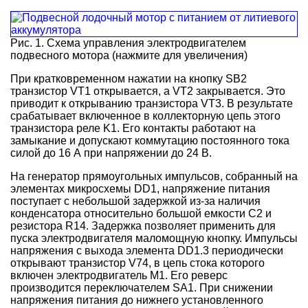
Рис. 1. Схема управления электродвигателем
подвесного мотора (нажмите для увеличения)
При кратковременном нажатии на кнопку SB2
транзистор VT1 открывается, а VT2 закрывается. Это
приводит к открыванию транзистора VT3. В результате
срабатывает включенное в коллекторную цепь этого
транзистора реле K1. Его контакты работают на
замыкание и допускают коммутацию постоянного тока
силой до 16 А при напряжении до 24 В.
На генератор прямоугольных импульсов, собранный на
элементах микросхемы DD1, напряжение питания
поступает с небольшой задержкой из-за наличия
конденсатора относительно большой емкости С2 и
резистора R14. Задержка позволяет применить для
пуска электродвигателя маломощную кнопку. Импульсы
напряжения c выхода элемента DD1.3 периодически
открывают транзистор V74, в цепь стока которого
включен электродвигатель M1. Его реверс
производится переключателем SA1. При снижении
напряжения питания до нижнего установленного