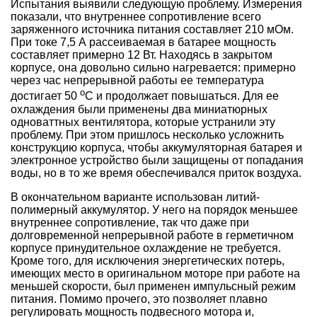
Испытания выявили следующую проблему. Измерения
показали, что внутреннее сопротивление всего
заряженного источника питания составляет 210 мОм.
При токе 7,5 А рассеиваемая в батарее мощность
составляет примерно 12 Вт. Находясь в закрытом
корпусе, она довольно сильно нагревается: примерно
через час непрерывной работы ее температура
о
достигает 50
С и продолжает повышаться. Для ее
охлаждения были применены два миниатюрных
одноваттных вентилятора, которые устранили эту
проблему. При этом пришлось несколько усложнить
конструкцию корпуса, чтобы аккумуляторная батарея и
электронное устройство были защищены от попадания
воды, но в то же время обеспечивался приток воздуха.
В окончательном варианте использован литий-
полимерный аккумулятор. У него на порядок меньшее
внутреннее сопротивление, так что даже при
долговременной непрерывной работе в герметичном
корпусе принудительное охлаждение не требуется.
Кроме того, для исключения энергетических потерь,
имеющих место в оригинальном моторе при работе на
меньшей скорости, был применен импульсный режим
питания. Помимо прочего, это позволяет плавно
регулировать мощность подвесного мотора и,