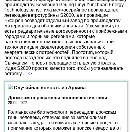
производству. Компания Beijing Linyi Yunchuan Energy
Technology запустила мелкосерийное производство
летающей ветротурбины S2000, а в провинции
Чжэцзян возводят отдельный завод по производству
материалов для оболочки аппарата. У компании уже
есть предварительные договоренности с прибрежными
городами и горными регионами, которые
рассматривают возможность использования этой
технологии для удовлетворения собственных
энергетических потребностей. Прототип, который
полгода назад только что поднялся в небо над
Сычуанем, теперь превращается в целую отрасль.
Идея S2000 проста: вместо того чтобы устанавливать
ветряну
...>>
Случайная новость из Архива
Дрожжам пересажены человеческие гены
28.09.2022
Голландские биотехнологи пересадили дрожжам
гены человека, отвечающие за метаболизм в
мышцах. Так удастся изучить клеточные процессы,
понимание которых поможет в поиске лекарства от