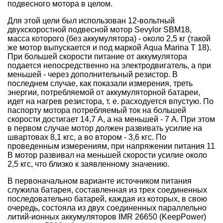
подвесного мотора в целом.
Для этой цели был использован 12-вольтный
двухскоростной подвесной мотор Sevylor SBM18,
масса которого (без аккумулятора) - около 2,5 кг (такой
же мотор выпускается и под маркой Aqua Marina T 18).
При большей скорости питание от аккумулятора
подается непосредственно на электродвигатель, а при
меньшей - через дополнительный резистор. В
последнем случае, как показали измерения, треть
энергии, потребляемой от аккумуляторной батареи,
идет на нагрев резистора, т. е. расходуется впустую. По
паспорту мотора потребляемый ток на большей
скорости достигает 14,7 А, а на меньшей - 7 А. При этом
в первом случае мотор должен развивать усилие на
швартовах 8,1 кгс, а во втором - 3,6 кгс. По
проведенным измерениям, при напряжении питания 11
В мотор развивал на меньшей скорости усилие около
2,5 кгс, что близко к заявленному значению.
В первоначальном варианте источником питания
служила батарея, составленная из трех соединенных
последовательно батарей, каждая из которых, в свою
очередь, состояла из двух соединенных параллельно
литий-ионных аккумуляторов IMR 26650 (KeepPower)