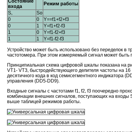
Состояние
Режим работы
входа
S,
So
0
0
Y==f1+f2+f3
0
1
Y=f1+f2-f3
1
0
Y=f1-f2+f3
1
1
Y=f1-f2-f3
Устройство может быть использовано без переделок в т
частотомера. При этом измеряемый сигнал может быть 
Принципиальная схема цифровой шкалы показана на рис
VT1- VT3, быстродействующего делителя частоты на 16
десятичного кода в код семисегментного индикатора (D
управления (DD5-DD9).
Входные сигналы с частотами f1, f2, f3 поочередно про
комбинации внешних сигналов, поступающих на входы S1
выше таблицей режимов работы.