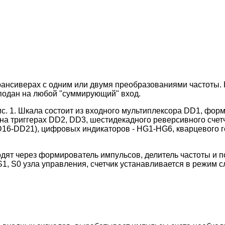
рансиверах с одним или двумя преобразованиями частоты. К
подан на любой "суммирующий" вход.
. 1. Шкала состоит из входного мультиплексора DD1, форм
 на триггерах DD2, DD3, шестидекадного реверсивного сче
D16-DD21), цифровых индикаторов - HG1-HG6, кварцевого г
ходят через формирователь импульсов, делитель частоты и п
, S0 узла управления, счетчик устанавливается в режим 