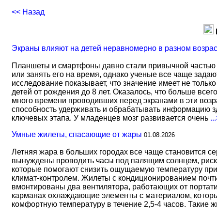
<< Назад
Экраны влияют на детей неравномерно в разном возра
Планшеты и смартфоны давно стали привычной частью 
или занять его на время, однако ученые все чаще задаю
исследование показывает, что значение имеет не тольк
детей от рождения до 8 лет. Оказалось, что больше всег
много времени проводивших перед экранами в эти возрас
способность удерживать и обрабатывать информацию зд
ключевых этапа. У младенцев мозг развивается очень
..
Умные жилеты, спасающие от жары
01.08.2026
Летняя жара в больших городах все чаще становится с
вынуждены проводить часы под палящим солнцем, риск
которые помогают снизить ощущаемую температуру прим
климат-контролем. Жилеты с кондиционированием почти 
вмонтированы два вентилятора, работающих от портати
карманах охлаждающие элементы с материалом, который
комфортную температуру в течение 2,5-4 часов. Такие 