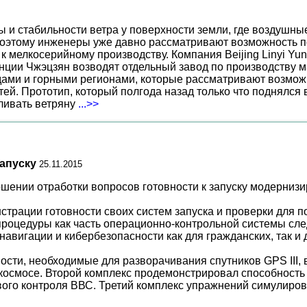
ы и стабильности ветра у поверхности земли, где воздушн
поэтому инженеры уже давно рассматривают возможность по
к мелкосерийному производству. Компания Beijing Linyi Yu
нции Чжэцзян возводят отдельный завод по производству м
ами и горными регионами, которые рассматривают возможн
ей. Прототип, который полгода назад только что поднялся
вливать ветряну
...>>
запуску
25.11.2015
шении отработки вопросов готовности к запуску модерниз
трации готовности своих систем запуска и проверки для по
процедуры как часть операционно-контрольной системы сл
авигации и кибербезопасности как для гражданских, так и 
сти, необходимые для разворачивания спутников GPS III,
 космосе. Второй комплекс продемонстрировал способност
го контроля ВВС. Третий комплекс упражнений симулирова