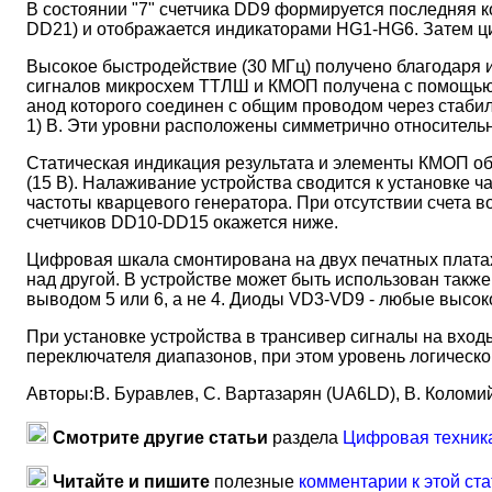
В состоянии "7" счетчика DD9 формируется последняя 
DD21) и отображается индикаторами HG1-HG6. Затем ци
Высокое быстродействие (30 МГц) получено благодаря 
сигналов микросхем ТТЛШ и КМОП получена с помощью 
анод которого соединен с общим проводом через стабили
1) В. Эти уровни расположены симметрично относитель
Статическая индикация результата и элементы КМОП о
(15 В). Налаживание устройства сводится к установке ч
частоты кварцевого генератора. При отсутствии счета
счетчиков DD10-DD15 окажется ниже.
Цифровая шкала смонтирована на двух печатных плат
над другой. В устройстве может быть использован такж
выводом 5 или 6, а не 4. Диоды VD3-VD9 - любые выс
При установке устройства в трансивер сигналы на вхо
переключателя диапазонов, при этом уровень логической 1
Авторы:В. Буравлев, С. Вартазарян (UA6LD), В. Коломийц
Смотрите другие статьи
раздела
Цифровая техник
Читайте и пишите
полезные
комментарии к этой ста