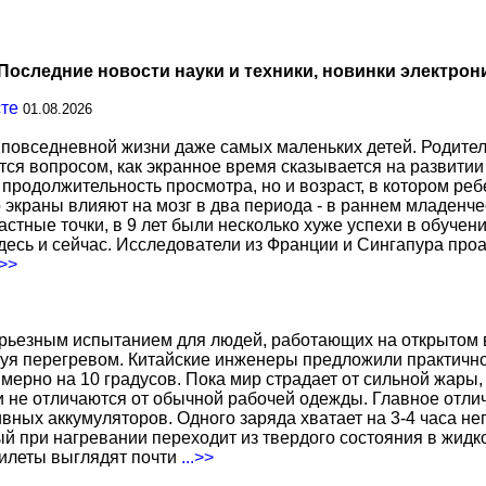
Последние новости науки и техники, новинки электрон
сте
01.08.2026
повседневной жизни даже самых маленьких детей. Родител
тся вопросом, как экранное время сказывается на развитии
о продолжительность просмотра, но и возраст, в котором р
о экраны влияют на мозг в два периода - в раннем младенче
тные точки, в 9 лет были несколько хуже успехи в обучении
есь и сейчас. Исследователи из Франции и Сингапура про
.>>
ерьезным испытанием для людей, работающих на открытом в
уя перегревом. Китайские инженеры предложили практичн
ерно на 10 градусов. Пока мир страдает от сильной жары,
не отличаются от обычной рабочей одежды. Главное отличи
вных аккумуляторов. Одного заряда хватает на 3-4 часа н
 при нагревании переходит из твердого состояния в жидко
жилеты выглядят почти
...>>