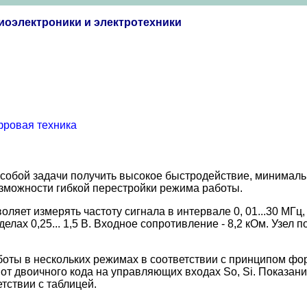
иоэлектроники и электротехники
ровая техника
д собой задачи получить высокое быстродействие, минимал
возможности гибкой перестройки режима работы.
яет измерять частоту сигнала в интервале 0, 01...30 МГц,
делах 0,25... 1,5 В. Входное сопротивление - 8,2 кОм. Узел
боты в нескольких режимах в соответствии с принципом ф
 двоичного кода на управляющих входах So, Si. Показания 
тствии с таблицей.