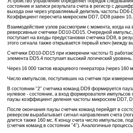
Устройство управления определяет порядок следования
состояние и записи результата счета в регистр с деш
выхода они через управляемый делитель частоты DD6-D
Коэффициент пересчета микросхем DD7, DD8 равен 10, ес
Взаимодействие узлов рассмотрим с момента, когда на
реверсивные счетчики DD10-DD15. Очередной импульс, 
поступает на входы предустановки счетчика DD8, в рез
этого сигнала также открывается первый ключ (между вы
Счетчики DD10-DD15 при измерении частоты f1 работают
элемента DD5.4 поступает высокий логический уровень
Через 16 000 тактов кварцевого генератора (через 160 м
Число импульсов, поступивших на счетчик при измерении, 
В состоянии "2" счетчика команд DD9 формируется пауза
нулевое - состояние, а вход формирователя импульсов 
паузы коэффициент деления частоты микросхем DD7, D
После окончания паузы счетчик команд перейдет в состо
реверсом вырабатывает сигнал направления счета (логич
длится также 160 мс. К концу счета число импульсов, п
(счетчик команд в состоянии "4"). Аналогичные процессы