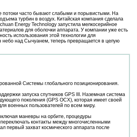
ые потоки часто бывают слабыми и порывистыми. На
дъема турбин в воздух. Китайская компания сделала
nchuan Energy Technology запустила мелкосерийное
атериалов для оболочки аппарата. У компании уже есть
ость использования этой технологии для
 в небо над Сычуанем, теперь превращается в целую
ированной Системы глобального позиционирования.
ддержки запуска спутников GPS III. Наземная система
едующего поколения (GPS OCX), которая имеет своей
для военных пользователей по всем миру.
 включая маневры на орбите, процедуры
ь переключать контакты между многочисленными
л первый захват космического аппарата после