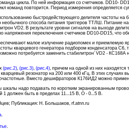
команда цикла. По ней информация со счетчиков. DD10- DD
кл команд повторится. Период измерения определяется сум
использованию быстродействующего делителя частоты на 
необычного способа питания триггеров ТТЛШ. Питание на
трон VD2. В результате уровни сигналов на выходе делителя
но напряжения переключения счетчиков DD10-DD15, что об
беспечивают малое излучение радиопомех и приемлемую я
астоты кварцевого генератора подбором конденсатора С6, та
 возможно потребуется заменить стабилитрон' VD2 - КС168
ах
(рис.2)
,
(рис.3)
,
(рис.4)
, причем на одной из них находятся
е кварцевый резонатор на 200 или 400 кГц. В этих случаях
окочастотные. Вместо дешифраторов К176ИД2 можно приме
ды шкалы надо подавать по коротким экранированным пров
 должен быть в пределах 11...15 В, О - 0...5 В.
ев; Публикация: Н. Большаков, rf.atnn.ru
а
.
тье
.