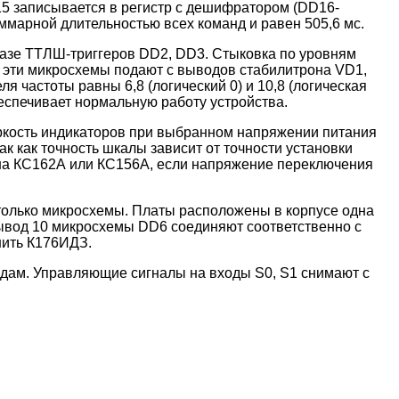
15 записывается в регистр с дешифратором (DD16-
марной длительностью всех команд и равен 505,6 мс.
базе ТТЛШ-триггеров DD2, DD3. Стыковка по уровням
 эти микросхемы подают с выводов стабилитрона VD1,
 частоты равны 6,8 (логический 0) и 10,8 (логическая
еспечивает нормальную работу устройства.
ркость индикаторов при выбранном напряжении питания
к как точность шкалы зависит от точности установки
А на КС162А или КС156А, если напряжение переключения
 только микросхемы. Платы расположены в корпусе одна
 вывод 10 микросхемы DD6 соединяют соответственно с
нить К176ИДЗ.
одам. Управляющие сигналы на входы S0, S1 снимают с