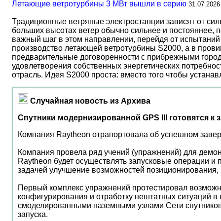
Летающие ветротурбины 3 МВт вышли в серию
31.07.2026
Традиционные ветряные электростанции зависят от сил
больших высотах ветер обычно сильнее и постояннее, 
важный шаг в этом направлении, перейдя от испытаний 
производство летающей ветротурбины S2000, а в прови
предварительные договоренности с прибрежными город
удовлетворения собственных энергетических потребност
отрасль. Идея S2000 проста: вместо того чтобы устана
Случайная новость из Архива
Спутники модернизированной GPS III готовятся к 
Компания Raytheon отрапортовала об успешном завер
Компания провела ряд учений (упражнений) для демонс
Raytheon будет осуществлять запусковые операции и 
задачей улучшение возможностей позиционирования, н
Первый комплекс упражнений протестировал возможно
конфигурирования и отработку нештатных ситуаций в
смоделированными наземными узлами Сети спутниково
запуска.