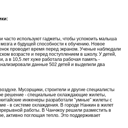
ики:
и часто используют гаджеты, чтобы успокоить малыша
 мозга и будущей способности к обучению. Новое
ебенок проводит время перед экраном. Ученые наблюдали
ском возрасте и перед поступлением в школу. У детей,
, а в 10,5 лет хуже работала рабочая память -
анализировали данные 502 детей и выделили два
оздухе. Мусорщики, строители и другие специалисты
ое решение - специальные охлаждающие жилеты,
 китайские инженеры разработали "умные" жилеты с
е - в системе охлаждения. В городе Нанкин в жилет
епрерывной работы. В Чанчжоу решили разместить в
е, активно поглощая тепло. Это поддерживает