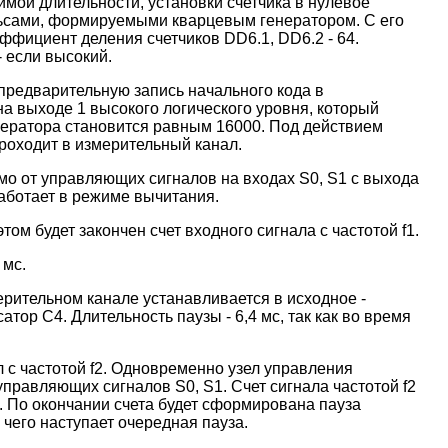
мой длительности, установки счетчика в нулевое
ульсами, формируемыми кварцевым генератором. С его
фициент деления счетчиков DD6.1, DD6.2 - 64.
 если высокий.
предварительную запись начального кода в
а выходе 1 высокого логического уровня, который
енератора становится равным 16000. Под действием
проходит в измерительный канал.
мо от управляющих сигналов на входах S0, S1 с выхода
аботает в режиме вычитания.
ом будет закончен счет входного сигнала с частотой f1.
 мс.
мерительном канале устанавливается в исходное -
ор С4. Длительность паузы - 6,4 мс, так как во время
л с частотой f2. Одновременно узел управления
управляющих сигналов S0, S1. Счет сигнала частотой f2
2. По окончании счета будет сформирована пауза
 чего наступает очередная пауза.