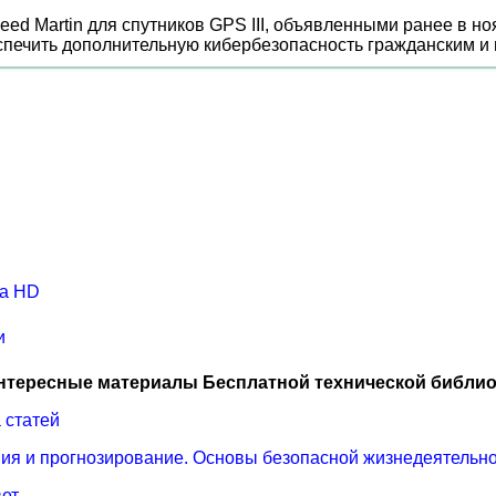
ed Martin для спутников GPS III, объявленными ранее в 
печить дополнительную кибербезопасность гражданским и
ra HD
и
нтересные материалы Бесплатной технической библио
 статей
вия и прогнозирование. Основы безопасной жизнедеятельн
вет