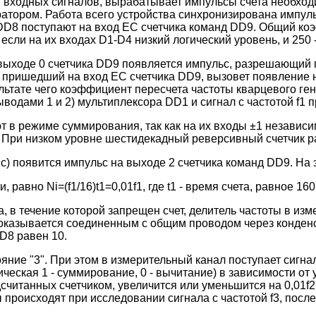
 входных сигналов, вырабатывает импульсы счета необходи
ифратором. Работа всего устройства синхронизирована имп
D8 поступают на вход ЕС счетчика команд DD9. Общий коэф
ли на их входах D1-D4 низкий логический уровень, и 250 -
 выходе 0 счетчика DD9 появляется импульс, разрешающий 
пришедший на вход ЕС счетчика DD9, вызовет появление н
ультате чего коэффициент пересчета частоты кварцевого г
водами 1 и 2) мультиплексора DD1 и сигнал с частотой f1 
 в режиме суммирования, так как на их входы ±1 независи
. При низком уровне шестидекадный реверсивный счетчик р
с) появится импульс на выходе 2 счетчика команд DD9. На эт
равно Ni=(f1/16)t1=0,01f1, где t1 - время счета, равное 160
, в течение которой запрещен счет, делитель частоты в из
оказывается соединенным с общим проводом через конденсат
D8 равен 10.
яние "3". При этом в измерительный канал поступает сигна
еская 1 - суммирование, 0 - вычитание) в зависимости от 
одсчитанных счетчиком, увеличится или уменьшится на 0,01f
 происходят при исследовании сигнала с частотой f3, после