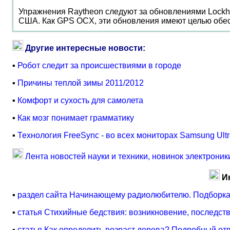
Упражнения Raytheon следуют за обновлениями Lockhe
США. Как GPS OCX, эти обновления имеют целью обес
Другие интересные новости:
▪
Робот следит за происшествиями в городе
▪
Причины теплой зимы 2011/2012
▪
Комфорт и сухость для самолета
▪
Как мозг понимает грамматику
▪
Технология FreeSync - во всех мониторах Samsung Ult
Лента новостей науки и техники, новинок электроник
И
▪
раздел сайта Начинающему радиолюбителю. Подборка
▪
статья Стихийные бедствия: возникновение, последст
▪
статья Как определить возраст дерева? Подробный от