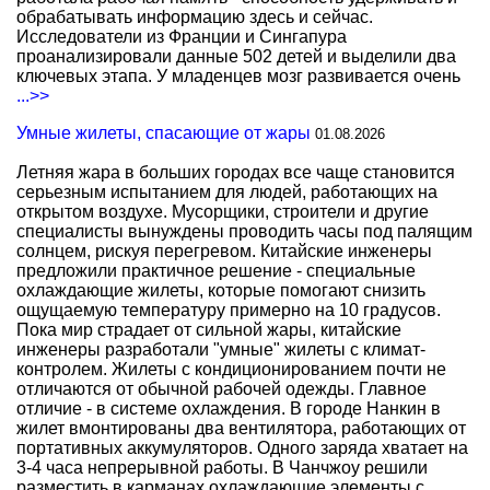
обрабатывать информацию здесь и сейчас.
Исследователи из Франции и Сингапура
проанализировали данные 502 детей и выделили два
ключевых этапа. У младенцев мозг развивается очень
...>>
Умные жилеты, спасающие от жары
01.08.2026
Летняя жара в больших городах все чаще становится
серьезным испытанием для людей, работающих на
открытом воздухе. Мусорщики, строители и другие
специалисты вынуждены проводить часы под палящим
солнцем, рискуя перегревом. Китайские инженеры
предложили практичное решение - специальные
охлаждающие жилеты, которые помогают снизить
ощущаемую температуру примерно на 10 градусов.
Пока мир страдает от сильной жары, китайские
инженеры разработали "умные" жилеты с климат-
контролем. Жилеты с кондиционированием почти не
отличаются от обычной рабочей одежды. Главное
отличие - в системе охлаждения. В городе Нанкин в
жилет вмонтированы два вентилятора, работающих от
портативных аккумуляторов. Одного заряда хватает на
3-4 часа непрерывной работы. В Чанчжоу решили
разместить в карманах охлаждающие элементы с