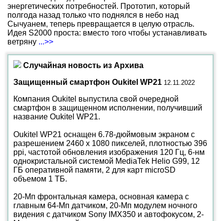
энергетических потребностей. Прототип, который
полгода назад только что поднялся в небо над
Сычуанем, теперь превращается в целую отрасль.
Идея S2000 проста: вместо того чтобы устанавливать
ветряну
...>>
Случайная новость из Архива
Защищенный смартфон Oukitel WP21
12.11.2022
Компания Oukitel выпустила свой очередной
смартфон в защищенном исполнении, получивший
название Oukitel WP21.
Oukitel WP21 оснащен 6.78-дюймовым экраном с
разрешением 2460 х 1080 пикселей, плотностью 396
ppi, частотой обновления изображения 120 Гц, 6-нм
однокристальной системой MediaTek Helio G99, 12
ГБ оперативной памяти, 2 для карт microSD
объемом 1 ТБ.
20-Мп фронтальная камера, основная камера с
главным 64-Мп датчиком, 20-Мп модулем ночного
видения с датчиком Sony IMX350 и автофокусом, 2-