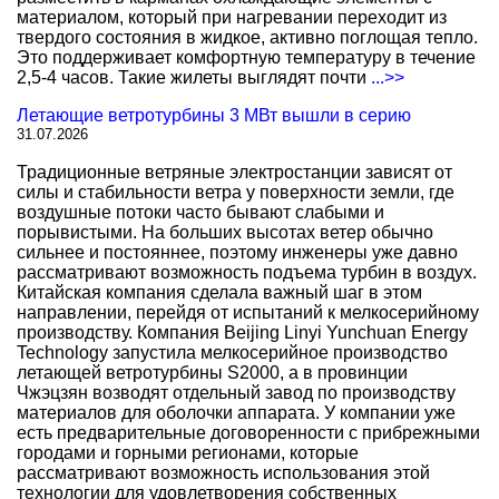
материалом, который при нагревании переходит из
твердого состояния в жидкое, активно поглощая тепло.
Это поддерживает комфортную температуру в течение
2,5-4 часов. Такие жилеты выглядят почти
...>>
Летающие ветротурбины 3 МВт вышли в серию
31.07.2026
Традиционные ветряные электростанции зависят от
силы и стабильности ветра у поверхности земли, где
воздушные потоки часто бывают слабыми и
порывистыми. На больших высотах ветер обычно
сильнее и постояннее, поэтому инженеры уже давно
рассматривают возможность подъема турбин в воздух.
Китайская компания сделала важный шаг в этом
направлении, перейдя от испытаний к мелкосерийному
производству. Компания Beijing Linyi Yunchuan Energy
Technology запустила мелкосерийное производство
летающей ветротурбины S2000, а в провинции
Чжэцзян возводят отдельный завод по производству
материалов для оболочки аппарата. У компании уже
есть предварительные договоренности с прибрежными
городами и горными регионами, которые
рассматривают возможность использования этой
технологии для удовлетворения собственных