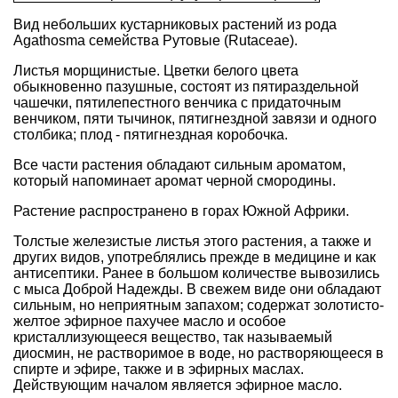
Вид небольших кустарниковых растений из рода
Agathosma семейства Рутовые (Rutaceae).
Листья морщинистые. Цветки белого цвета
обыкновенно пазушные, состоят из пятираздельной
чашечки, пятилепестного венчика с придаточным
венчиком, пяти тычинок, пятигнездной завязи и одного
столбика; плод - пятигнездная коробочка.
Все части растения обладают сильным ароматом,
который напоминает аромат черной смородины.
Растение распространено в горах Южной Африки.
Толстые железистые листья этого растения, а также и
других видов, употреблялись прежде в медицине и как
антисептики. Ранее в большом количестве вывозились
с мыса Доброй Надежды. В свежем виде они обладают
сильным, но неприятным запахом; содержат золотисто-
желтое эфирное пахучее масло и особое
кристаллизующееся вещество, так называемый
диосмин, не растворимое в воде, но растворяющееся в
спирте и эфире, также и в эфирных маслах.
Действующим началом является эфирное масло.