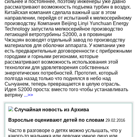
сильнее и постояннее, поэтому инженеры уже давно
рассматривают возможность подъема турбин в воздух.
Китайская компания сделала важный шаг в этом
направлении, перейдя от испытаний к мелкосерийному
производству. Компания Beijing Linyi Yunchuan Energy
Technology запустила мелкосерийное производство
летающей ветротурбины S2000, а в провинции
Чжэцзян возводят отдельный завод по производству
материалов для оболочки аппарата. У компании уже
есть предварительные договоренности с прибрежными
городами и горными регионами, которые
рассматривают возможность использования этой
технологии для удовлетворения собственных
энергетических потребностей. Прототип, который
полгода назад только что поднялся в небо над
Сычуанем, теперь превращается в целую отрасль.
Идея S2000 проста: вместо того чтобы устанавливать
ветряну
...>>
Случайная новость из Архива
Взрослые оценивают детей по словам
29.02.2016
Часто в разговоре о детях можно услышать, что у
какого-то мальчика или девочки умное лицо или