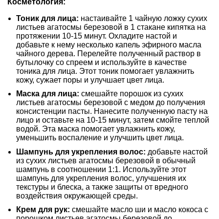
Косметология:
Тоник для лица:
настаивайте 1 чайную ложку сухих
листьев агатосмы березовой в 1 стакане кипятка на
протяжении 10-15 минут. Охладите настой и
добавьте к нему несколько капель эфирного масла
чайного дерева. Перелейте полученный раствор в
бутылочку со спреем и используйте в качестве
тоника для лица. Этот тоник помогает увлажнить
кожу, сужает поры и улучшает цвет лица.
Маска для лица:
смешайте порошок из сухих
листьев агатосмы березовой с медом до получения
консистенции пасты. Нанесите полученную пасту на
лицо и оставьте на 10-15 минут, затем смойте теплой
водой. Эта маска помогает увлажнить кожу,
уменьшить воспаление и улучшить цвет лица.
Шампунь для укрепления волос:
добавьте настой
из сухих листьев агатосмы березовой в обычный
шампунь в соотношении 1:1. Используйте этот
шампунь для укрепления волос, улучшения их
текстуры и блеска, а также защиты от вредного
воздействия окружающей среды.
Крем для рук:
смешайте масло ши и масло кокоса с
порошком листьев агатосмы березовой до