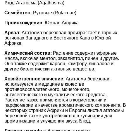
Род:
Агатосма (Agathosma)
Семейство:
Рутовые (Rutaceae)
Происхождение:
Южная Африка
Ареал:
Агатосма березовая произрастает в горных
регионах Западного и Восточного Капа в Южной
Африке.
Химический состав:
Растение содержит эфирные
масла, включая ментол, эвкалиптол, пинен и другие.
Оно также содержит карвон, камфору, линалоол и
другие биологически активные вещества.
Хозяйственное значение:
Агатосма березовая
используется в медицине в качестве
противовоспалительного, мочегонного,
антисептического и муколитического средства.
Растение также применяется в косметологии и
парфюмерии в качестве ароматического компонента. В
некоторых странах Африки и Европы листья агатосмы
березовой также употребляются в кулинарии для
ароматизации и улучшения вкуса блюд.
Легенды и мифы:
В некоторых мифах