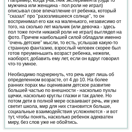
Например, когда участник эксперимента (будь то
мужчина или женщина - пол роли не играл)
описывал свое впечатление от ребенка, который
"сказал" про "разозлившееся солнце", то он
воспринимал его как на маленького, независимо от
того, на сколько лет мальчик (или девочка - здесь
пол тоже почти никакой роли не играл) выглядел на
фото. Причем наибольшей силой обладали именно
"очень детские" мысли, то есть, услышав какую-то
странную фантазию, взрослый человек скорее был
готов преуменьшить возраст ребенка, нежели,
наоборот, добавить ему лет, если он вдруг говорил
что-то умное.
Необходимо подчеркнуть, что речь идет лишь об
определенном возрасте, от 4 до 10. На более
ранних порах мы оцениваем детское развитие
большей частью по внешности - насколько пухлы
щечки, насколько круглы глазки и так далее. Но
потом дети в полной мере осваивают речь, им уже
светит школа, мир для них становится больше,
социальные взаимодействия усложняются - и вот
тут, чтобы понять, насколько ребенок адекватен
миру, без слов уже не обойтись.