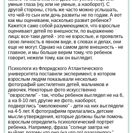
умные глаза (ну, или не умные, а наоборот). С
другой стороны, столь же часто можно услышать,
что чей-то сын или дочь развиты не по годам. А вот
как мы оцениваем, насколько развит ребенок?
Кажется само собой разумеющимся, что взрослые
оценивают детей по внешности, по выражению
лица: все-таки детей - это не взрослые, и проявлять
свою личность в явном виде, в словах и делах, они
еще не могут. Однако на самом деле внешность - не
главное, и мы больше верим тому, что ребенок
говорит, нежели тому, как он выглядит.
Психологи из Флоридского Атлантического
университета поставили эксперимент, в котором
взрослым людям показывали несколько
фотографий шестилетних детей, мальчиков и
девочек. Некоторые фото искусственно
"овзрослили" - так, чтобы ребенок выглядел не на 6,
а на 8-10 лет, другие же фото, наоборот,
подверглись "омоложению" - дети на них выглядели
на 4-5 лет. К фотографиям прилагались детские
мысли-утверждения, которые должны были помочь
взрослым определить психологический портрет
ребенка. Например, фраза "солнце завтра не
выйдет, потому что оно (на что-то) разозлилось",