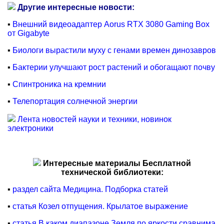
Другие интересные новости:
▪
Внешний видеоадаптер Aorus RTX 3080 Gaming Box
от Gigabyte
▪
Биологи вырастили муху с генами времен динозавров
▪
Бактерии улучшают рост растений и обогащают почву
▪
Спинтроника на кремнии
▪
Телепортация солнечной энергии
Лента новостей науки и техники, новинок
электроники
Интересные материалы Бесплатной
технической библиотеки:
▪
раздел сайта Медицина. Подборка статей
▪
статья Козел отпущения. Крылатое выражение
▪
статья В каком диапазоне Земля по яркости сравнима