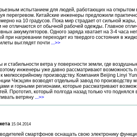
ерьезным испытанием для людей, работающих на открытом в
уя перегревом. Китайские инженеры предложили практичн
ерно на 10 градусов. Пока мир страдает от сильной жары,
не отличаются от обычной рабочей одежды. Главное отличи
вных аккумуляторов. Одного заряда хватает на 3-4 часа н
 при нагревании переходит из твердого состояния в жидко
жилеты выглядят почти
...>>
ы и стабильности ветра у поверхности земли, где воздушн
поэтому инженеры уже давно рассматривают возможность по
к мелкосерийному производству. Компания Beijing Linyi Yu
нции Чжэцзян возводят отдельный завод по производству м
ами и горными регионами, которые рассматривают возможн
ей. Прототип, который полгода назад только что поднялся
вливать ветряну
...>>
жета
15.04.2014
одителей смартфонов оснащать свою электронику функцией 