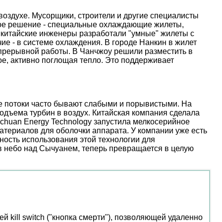
оздухе. Мусорщики, строители и другие специалисты
ое решение - специальные охлаждающие жилеты,
 китайские инженеры разработали "умные" жилеты с
е - в системе охлаждения. В городе Нанкин в жилет
епрерывной работы. В Чанчжоу решили разместить в
е, активно поглощая тепло. Это поддерживает
ые потоки часто бывают слабыми и порывистыми. На
дъема турбин в воздух. Китайская компания сделала
nchuan Energy Technology запустила мелкосерийное
атериалов для оболочки аппарата. У компании уже есть
ость использования этой технологии для
 в небо над Сычуанем, теперь превращается в целую
kill switch ("кнопка смерти"), позволяющей удаленно