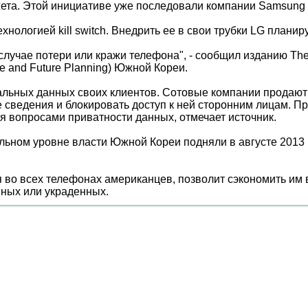
жета. Этой инициативе уже последовали компании Samsung 
логией kill switch. Внедрить ее в свои трубки LG планиру
лучае потери или кражи телефона", - сообщил изданию The
ve and Future Planning) Южной Кореи.
альных данных своих клиентов. Сотовые компании продаю
сведения и блокировать доступ к ней сторонним лицам. П
 вопросами приватности данных, отмечает источник.
альном уровне власти Южной Кореи подняли в августе 2013
я во всех телефонах американцев, позволит сэкономить им 
нных или украденных.