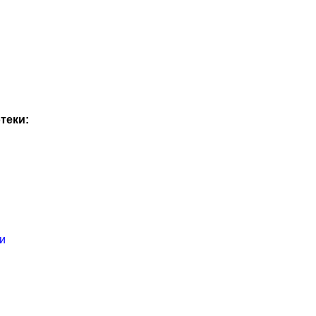
теки:
и