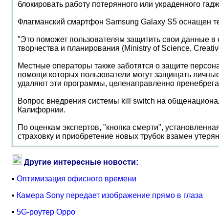
блокировать работу потерянного или украденного гад
Флагманский смартфон Samsung Galaxy S5 оснащен техно
"Это поможет пользователям защитить свои данные в с
творчества и планирования (Ministry of Science, Creati
Местные операторы также заботятся о защите персон
помощи которых пользователи могут защищать личные 
удаляют эти программы, целенаправленно пренебрегая
Вопрос внедрения системы kill switch на общенацион
Калифорнии.
По оценкам экспертов, "кнопка смерти", установленна
страховку и приобретение новых трубок взамен утеря
Другие интересные новости:
▪
Оптимизация офисного времени
▪
Камера Sony передает изображение прямо в глаза
▪
5G-роутер Oppo