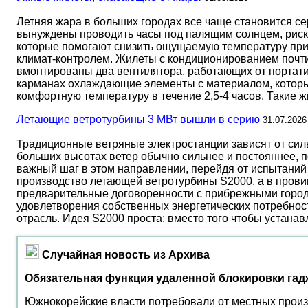
Летняя жара в больших городах все чаще становится с
вынуждены проводить часы под палящим солнцем, риск
которые помогают снизить ощущаемую температуру прим
климат-контролем. Жилеты с кондиционированием почти 
вмонтированы два вентилятора, работающих от портати
карманах охлаждающие элементы с материалом, который
комфортную температуру в течение 2,5-4 часов. Такие 
Летающие ветротурбины 3 МВт вышли в серию
31.07.2026
Традиционные ветряные электростанции зависят от сил
больших высотах ветер обычно сильнее и постояннее, 
важный шаг в этом направлении, перейдя от испытаний 
производство летающей ветротурбины S2000, а в прови
предварительные договоренности с прибрежными город
удовлетворения собственных энергетических потребност
отрасль. Идея S2000 проста: вместо того чтобы устана
Случайная новость из Архива
Обязательная функция удаленной блокировки гад
Южнокорейские власти потребовали от местных произв