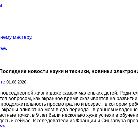
ы
нему мастеру
.
тье
.
Последние новости науки и техники, новинки электрон
сте
01.08.2026
повседневной жизни даже самых маленьких детей. Родител
тся вопросом, как экранное время сказывается на развитии
о продолжительность просмотра, но и возраст, в котором р
о экраны влияют на мозг в два периода - в раннем младенче
тные точки, в 9 лет были несколько хуже успехи в обучении
есь и сейчас. Исследователи из Франции и Сингапура про
.>>