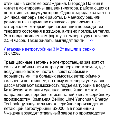
отличие - в системе охлаждения. В городе Нанкин в
жилет вмонтированы два вентилятора, работающих от
портативных аккумуляторов. Одного заряда хватает на
3-4 часа непрерывной работы. В Чанчжоу решили
разместить в карманах охлаждающие элементы с
материалом, который при нагревании переходит из
твердого состояния в жидкое, активно поглощая тепло.
Это поддерживает комфортную температуру в течение
2,5-4 часов. Такие жилеты выглядят почти
...>>
Летающие ветротурбины 3 МВт вышли в серию
31.07.2026
Традиционные ветряные электростанции зависят от
силы и стабильности ветра у поверхности земли, где
воздушные потоки часто бывают слабыми и
порывистыми. На больших высотах ветер обычно
сильнее и постояннее, поэтому инженеры уже давно
рассматривают возможность подъема турбин в воздух.
Китайская компания сделала важный шаг в этом
направлении, перейдя от испытаний к мелкосерийному
производству. Компания Beijing Linyi Yunchuan Energy
Technology запустила мелкосерийное производство
летающей ветротурбины S2000, а в провинции
Чжэцзян возводят отдельный завод по производству