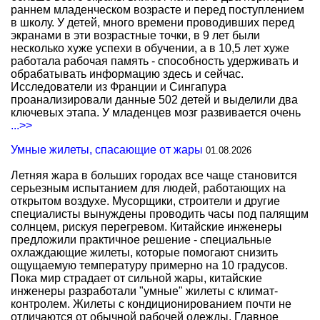
раннем младенческом возрасте и перед поступлением
в школу. У детей, много времени проводивших перед
экранами в эти возрастные точки, в 9 лет были
несколько хуже успехи в обучении, а в 10,5 лет хуже
работала рабочая память - способность удерживать и
обрабатывать информацию здесь и сейчас.
Исследователи из Франции и Сингапура
проанализировали данные 502 детей и выделили два
ключевых этапа. У младенцев мозг развивается очень
...>>
Умные жилеты, спасающие от жары
01.08.2026
Летняя жара в больших городах все чаще становится
серьезным испытанием для людей, работающих на
открытом воздухе. Мусорщики, строители и другие
специалисты вынуждены проводить часы под палящим
солнцем, рискуя перегревом. Китайские инженеры
предложили практичное решение - специальные
охлаждающие жилеты, которые помогают снизить
ощущаемую температуру примерно на 10 градусов.
Пока мир страдает от сильной жары, китайские
инженеры разработали "умные" жилеты с климат-
контролем. Жилеты с кондиционированием почти не
отличаются от обычной рабочей одежды. Главное