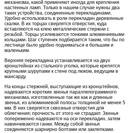
механизма, какой применяют иногда для крепления
настенных ламп. Только в нашем случае нужны два
таких устройства, соединенные перекладинами.
Удобно использовать в роли перекладин деревянные
скалки. В их торцах сверлятся отверстия, куда
вставляются на клею металлические стержни с
резьбой. Торцы усиливаются тонкими алюминиевыми
кольцами. Шаг ступенек подбирается таким, что бы по
лестнице было удобно подниматься и большим и
маленьким.
Верхняя перекладина устанавливается на двух
кронштейнах из стального уголка, которые крепятся
крупными шурупами к стене под люком, ведущим в
мансарду.
На концы стержней, выступающие из кронштейнов,
надеваются короткие звенья параллелограммного
механизма, изготовленные так же как и длинные
звенья, из алюминиевой полосы толщиной не менее 5
мм. В них сверлятся сквозные отверстия для
облегчения; прочность от этого не страдает. Звенья
попеременно надеваются на оси перекладин, затем
навинчиваются ганки. Между собой звенья
соединяются шарнирно болтами или заклепками.