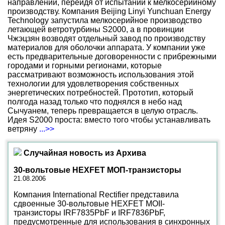
направлении, перейдя от испытаний к мелкосерийному
производству. Компания Beijing Linyi Yunchuan Energy
Technology запустила мелкосерийное производство
летающей ветротурбины S2000, а в провинции
Чжэцзян возводят отдельный завод по производству
материалов для оболочки аппарата. У компании уже
есть предварительные договоренности с прибрежными
городами и горными регионами, которые
рассматривают возможность использования этой
технологии для удовлетворения собственных
энергетических потребностей. Прототип, который
полгода назад только что поднялся в небо над
Сычуанем, теперь превращается в целую отрасль.
Идея S2000 проста: вместо того чтобы устанавливать
ветряну
...>>
Случайная новость из Архива
30-вольтовые HEXFET МОП-транзисторы
21.08.2006
Компания International Rectifier представила
сдвоенные 30-вольтовые HEXFET MOII-
транзисторы IRF7835PbF и IRF7836PbF,
предусмотренные для использования в синхронных