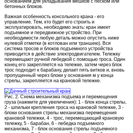
основанием для укладывания мешков с песком или
бетонных блоков.
Важная особенность консольного крана - его
управление. Тем, кто будет его строить и
эксплуатировать, необходимо знать: кран имеет
подъемное и передвижное устройство. При
необходимости любую деталь можно опустить ниже
нулевой отметки (в котлован или траншею). Вся
система тросов и блоков подъемного устройства
приводится в действие электродвигателем. Тележку
перемещают ручной лебедкой с помощью троса. Один
конец его закрепляется на тележке, затем через блок
трос подходит к барабану, делает пять витков и, вновь
пропущенный через блоки у основания м у конца
стрелы, закрепляется на крановой тележке.
Рис. 2. Схема механизма подъема и перемещения
груза (нажмите для увеличения): 1 - блок конца стрелы,
2 - шпильки крепления троса на крановой тележке, 3 -
блоки основания стрелы механизма перемещения
крановой тележки, 4 - трос, перемещающий крановую
тележку, 5 - барабан, 6 - лебедка подъемного
механизма, 7 - блок основания стрелы подъемного