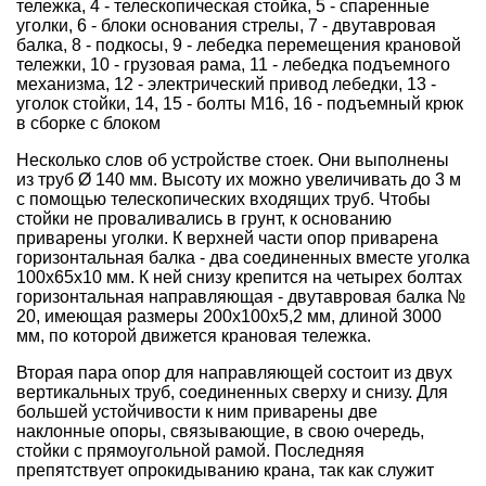
тележка, 4 - телескопическая стойка, 5 - спаренные
уголки, 6 - блоки основания стрелы, 7 - двутавровая
балка, 8 - подкосы, 9 - лебедка перемещения крановой
тележки, 10 - грузовая рама, 11 - лебедка подъемного
механизма, 12 - электрический привод лебедки, 13 -
уголок стойки, 14, 15 - болты М16, 16 - подъемный крюк
в сборке с блоком
Несколько слов об устройстве стоек. Они выполнены
из труб Ø 140 мм. Высоту их можно увеличивать до 3 м
с помощью телескопических входящих труб. Чтобы
стойки не проваливались в грунт, к основанию
приварены уголки. К верхней части опор приварена
горизонтальная балка - два соединенных вместе уголка
100х65х10 мм. К ней снизу крепится на четырех болтах
горизонтальная направляющая - двутавровая балка №
20, имеющая размеры 200х100х5,2 мм, длиной 3000
мм, по которой движется крановая тележка.
Вторая пара опор для направляющей состоит из двух
вертикальных труб, соединенных сверху и снизу. Для
большей устойчивости к ним приварены две
наклонные опоры, связывающие, в свою очередь,
стойки с прямоугольной рамой. Последняя
препятствует опрокидыванию крана, так как служит