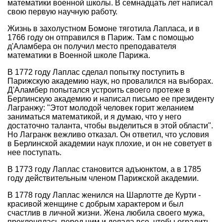
математики военной школы. В семнадцать лет написал
свою первую научную работу.
Жизнь в захолустном Бомоне тяготила Лапласа, и в
1766 году он отправился в Париж. Там с помощью
д'Аламбера он получил место преподавателя
математики в Военной школе Парижа.
В 1772 году Лаплас сделал попытку поступить в
Парижскую академию наук, но провалился на выборах.
Д'Аламбер попытался устроить своего протеже в
Берлинскую академию и написал письмо ее президенту
Лагранжу: "Этот молодой человек горит желанием
заниматься математикой, и я думаю, что у него
достаточно таланта, чтобы выделиться в этой области".
Но Лагранж вежливо отказал. Он ответил, что условия
в Берлинской академии наук плохие, и он не советует в
нее поступать.
В 1773 году Лаплас становится адъюнктом, а в 1785
году действительным членом Парижской академии.
В 1778 году Лаплас женился на Шарлотте де Курти -
красивой женщине с добрым характером и был
счастлив в личной жизни. Жена любила своего мужа,
преклонялась перед ним и делала все, чтобы оградить