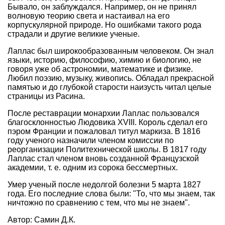
Бывало, он заблуждался. Например, он не принял
волновую теорию света и настаивал на его
корпускулярной природе. Но ошибками такого рода
страдали и другие великие ученые.
Лаплас был широкообразованным человеком. Он знал
языки, историю, философию, химию и биологию, не
говоря уже об астрономии, математике и физике.
Любил поэзию, музыку, живопись. Обладал прекрасной
памятью и до глубокой старости наизусть читал целые
страницы из Расина.
После реставрации монархии Лаплас пользовался
благосклонностью Людовика XVIII. Король сделал его
пэром Франции и пожаловал титул маркиза. В 1816
году ученого назначили членом комиссии по
реорганизации Политехнической школы. В 1817 году
Лаплас стал членом вновь созданной Французской
академии, т. е. одним из сорока бессмертных.
Умер ученый после недолгой болезни 5 марта 1827
года. Его последние слова были: "То, что мы знаем, так
ничтожно по сравнению с тем, что мы не знаем".
Автор: Самин Д.К.