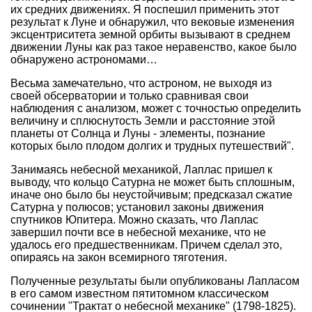
их средних движениях. Я поспешил применить этот
результат к Луне и обнаружил, что вековые изменения
эксцентриситета земной орбиты вызывают в среднем
движении Луны как раз такое неравенство, какое было
обнаружено астрономами…
Весьма замечательно, что астроном, не выходя из
своей обсерватории и только сравнивая свои
наблюдения с анализом, может с точностью определить
величину и сплюснутость Земли и расстояние этой
планеты от Солнца и Луны - элементы, познание
которых было плодом долгих и трудных путешествий".
Занимаясь небесной механикой, Лаплас пришел к
выводу, что кольцо Сатурна не может быть сплошным,
иначе оно было бы неустойчивым; предсказал сжатие
Сатурна у полюсов; установил законы движения
спутников Юпитера. Можно сказать, что Лаплас
завершил почти все в небесной механике, что не
удалось его предшественникам. Причем сделал это,
опираясь на закон всемирного тяготения.
Полученные результаты были опубликованы Лапласом
в его самом известном пятитомном классическом
сочинении "Трактат о небесной механике" (1798-1825).