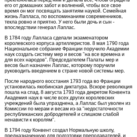
его от домашних забот и волнений, чтобы все свое
время он мог посвящать занятиям наукой. Семейная
жизнь Лапласа, по воспоминаниям современников,
текла ровно и приятно. У него были дочь и сын -
впоследствии генерал Лаплас.
В 1784 году Лапласа сделали экзаменатором
королевского корпуса артиллеристов. 8 мая 1790 года
Национальное собрание Франции поручило Академии
наук создать систему мер и весов "на все времена и
для всех народов". Председателем Палаты мер и
весов был назначен Лаплас, которому поручили
руководить введением в стране новой системы мер.
После народного восстания 1793 года во Франции
установилась якобинская диктатура. Вскоре революция
пошла на спад. 8 августа 1793 года декретом Конвента
Академия наук в числе всех других королевских
учреждений была упразднена, а Лаплас был уволен из
Комиссии по мерам и весам из-за "недостаточности
республиканских добродетелей и слишком слабой
ненависти к королям".
В 1794 году Конвент создал Нормальную школу,
предназначенную для подготовки преподавателей, и