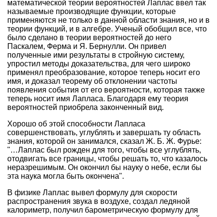
математической теории вероятностей Лаплас ввел так
называемые производящие функции, которые
применяются не только в данной области знания, но и в
теории функций, и в алгебре. Ученый обобщил все, что
было сделано в теории вероятностей до него
Паскалем, Ферма и Я. Бернулли. Он привел
полученные ими результаты в стройную систему,
упростил методы доказательства, для чего широко
применял преобразование, которое теперь носит его
имя, и доказал теорему об отклонении частоты
появления события от его вероятности, которая также
теперь носит имя Лапласа. Благодаря ему теория
вероятностей приобрела законченный вид.
Хорошо об этой способности Лапласа
совершенствовать, углублять и завершать ту область
знания, которой он занимался, сказал Ж. Б. Ж. Фурье:
"…Лаплас был рожден для того, чтобы все углублять,
отодвигать все границы, чтобы решать то, что казалось
неразрешимым. Он окончил бы науку о небе, если бы
эта наука могла быть окончена".
В физике Лаплас вывел формулу для скорости
распространения звука в воздухе, создал ледяной
калориметр, получил барометрическую формулу для