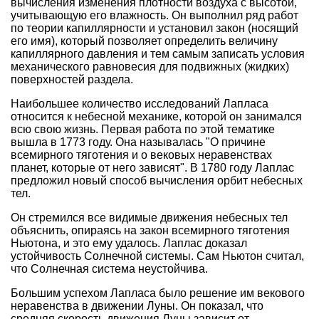
вычисления изменения плотности воздуха с высотой,
учитывающую его влажность. Он выполнил ряд работ
по теории капиллярности и установил закон (носящий
его имя), который позволяет определить величину
капиллярного давления и тем самым записать условия
механического равновесия для подвижных (жидких)
поверхностей раздела.
Наибольшее количество исследований Лапласа
относится к небесной механике, которой он занимался
всю свою жизнь. Первая работа по этой тематике
вышла в 1773 году. Она называлась "О причине
всемирного тяготения и о вековых неравенствах
планет, которые от него зависят". В 1780 году Лаплас
предложил новый способ вычисления орбит небесных
тел.
Он стремился все видимые движения небесных тел
объяснить, опираясь на закон всемирного тяготения
Ньютона, и это ему удалось. Лаплас доказал
устойчивость Солнечной системы. Сам Ньютон считал,
что Солнечная система неустойчива.
Большим успехом Лапласа было решение им векового
неравенства в движении Луны. Он показал, что
средняя скорость движения Луны зависит от