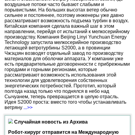
воздушные потоки часто бывают слабыми и
порывистыми. На больших высотах ветер обычно
сильнее и постояннее, поэтому инженеры уже давно
рассматривают возможность подъема турбин в воздух.
Китайская компания сделала важный шаг в этом
направлении, перейдя от испытаний к мелкосерийному
производству. Компания Beijing Linyi Yunchuan Energy
Technology запустила мелкосерийное производство
летающей ветротурбины S2000, а в провинции
Чжэцзян возводят отдельный завод по производству
материалов для оболочки аппарата. У компании уже
есть предварительные договоренности с прибрежными
городами и горными регионами, которые
рассматривают возможность использования этой
технологии для удовлетворения собственных
энергетических потребностей. Прототип, который
полгода назад только что поднялся в небо над
Сычуанем, теперь превращается в целую отрасль.
Идея S2000 проста: вместо того чтобы устанавливать
ветряну
...>>
Случайная новость из Архива
Робот-хирург отправится на Международную