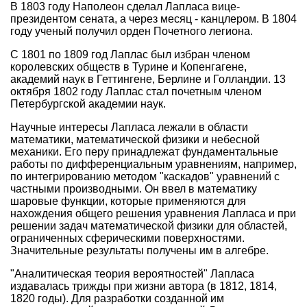
В 1803 году Наполеон сделал Лапласа вице-
президентом сената, а через месяц - канцлером. В 1804
году ученый получил орден Почетного легиона.
С 1801 по 1809 год Лаплас был избран членом
королевских обществ в Турине и Копенгагене,
академий наук в Геттингене, Берлине и Голландии. 13
октября 1802 году Лаплас стал почетным членом
Петербургской академии наук.
Научные интересы Лапласа лежали в области
математики, математической физики и небесной
механики. Его перу принадлежат фундаментальные
работы по дифференциальным уравнениям, например,
по интегрированию методом "каскадов" уравнений с
частными производными. Он ввел в математику
шаровые функции, которые применяются для
нахождения общего решения уравнения Лапласа и при
решении задач математической физики для областей,
ограниченных сферическими поверхностями.
Значительные результаты получены им в алгебре.
"Аналитическая теория вероятностей" Лапласа
издавалась трижды при жизни автора (в 1812, 1814,
1820 годы). Для разработки созданной им