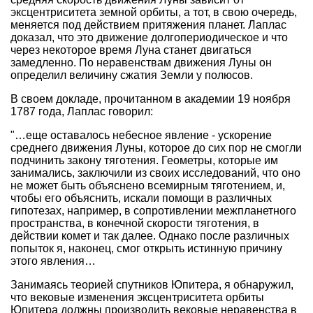
эксцентриситета земной орбиты, а тот, в свою очередь,
меняется под действием притяжения планет. Лаплас
доказал, что это движение долгопериодическое и что
через некоторое время Луна станет двигаться
замедленно. По неравенствам движения Луны он
определил величину сжатия Земли у полюсов.
В своем докладе, прочитанном в академии 19 ноября
1787 года, Лаплас говорил:
"…еще оставалось небесное явление - ускорение
среднего движения Луны, которое до сих пор не смогли
подчинить закону тяготения. Геометры, которые им
занимались, заключили из своих исследований, что оно
не может быть объяснено всемирным тяготением, и,
чтобы его объяснить, искали помощи в различных
гипотезах, например, в сопротивлении межпланетного
пространства, в конечной скорости тяготения, в
действии комет и так далее. Однако после различных
попыток я, наконец, смог открыть истинную причину
этого явления…
Занимаясь теорией спутников Юпитера, я обнаружил,
что вековые изменения эксцентриситета орбиты
Юпитера должны производить вековые неравенства в