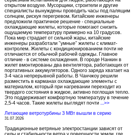
открытом воздухе. Мусорщики, строители и другие
специалисты вынуждены проводить часы под палящим
солнцем, рискуя перегревом. Китайские инженеры
предложили практичное решение - специальные
охлаждающие жилеты, которые помогают снизить
ощущаемую температуру примерно на 10 градусов.
Пока мир страдает от сильной жары, китайские
инженеры разработали "умные" жилеты с климат-
контролем. Жилеты с кондиционированием почти не
отличаются от обычной рабочей одежды. Главное
отличие - в системе охлаждения. В городе Нанкин в
жилет вмонтированы два вентилятора, работающих от
портативных аккумуляторов. Одного заряда хватает на
3-4 часа непрерывной работы. В Чанчжоу решили
разместить в карманах охлаждающие элементы с
материалом, который при нагревании переходит из
твердого состояния в жидкое, активно поглощая тепло.
Это поддерживает комфортную температуру в течение
2,5-4 часов. Такие жилеты выглядят почти
...>>
Летающие ветротурбины 3 МВт вышли в серию
31.07.2026
Традиционные ветряные электростанции зависят от
силы и стабильности ветра у поверхности земли, где