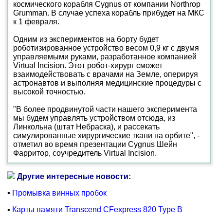
космического корабля Cygnus от компании Northrop
Grumman. В случае успеха корабль прибудет на МКС
к 1 февраля.
Одним из экспериментов на борту будет
роботизированное устройство весом 0,9 кг с двумя
управляемыми руками, разработанное компанией
Virtual Incision. Этот робот-хирург сможет
взаимодействовать с врачами на Земле, оперируя
астронавтов и выполняя медицинские процедуры с
высокой точностью.
"В более продвинутой части нашего эксперимента
мы будем управлять устройством отсюда, из
Линкольна (штат Небраска), и рассекать
симулированные хирургические ткани на орбите", -
отметил во время презентации Cygnus Шейн
Фарритор, соучредитель Virtual Incision.
Другие интересные новости:
▪
Промывка винных пробок
▪
Карты памяти Transcend CFexpress 820 Type B