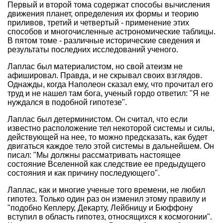
Первый и второй тома содержат способы вычисления
движения планет, определения их формы и теорию
приливов, третий и четвертый - применение этих
способов и многочисленные астрономические таблицы.
В пятом томе - различные исторические сведения и
результаты последних исследований ученого.
Лаплас был материалистом, но свой атеизм не
афишировал. Правда, и не скрывал своих взглядов.
Однажды, когда Наполеон сказал ему, что прочитал его
труд и не нашел там бога, ученый гордо ответил: "Я не
нуждался в подобной гипотезе".
Лаплас был детерминистом. Он считал, что если
известно расположение тел некоторой системы и силы,
действующей на нее, то можно предсказать, как будет
двигаться каждое тело этой системы в дальнейшем. Он
писал: "Мы должны рассматривать настоящее
состояние Вселенной как следствие ее предыдущего
состояния и как причину последующего".
Лаплас, как и многие ученые того времени, не любил
гипотез. Только один раз он изменил этому правилу и
"подобно Кеплеру, Декарту, Лейбницу и Бюффону
вступил в область гипотез, относящихся к космогонии".