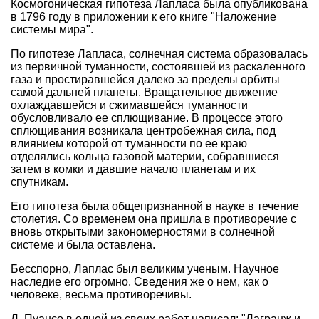
Космогоническая гипотеза Лапласа была опубликована
в 1796 году в приложении к его книге "Наложение
системы мира".
По гипотезе Лапласа, солнечная система образовалась
из первичной туманности, состоявшей из раскаленного
газа и простиравшейся далеко за пределы орбиты
самой дальней планеты. Вращательное движение
охлаждавшейся и сжимавшейся туманности
обусловливало ее сплющивание. В процессе этого
сплющивания возникала центробежная сила, под
влиянием которой от туманности по ее краю
отделялись кольца газовой материи, собравшиеся
затем в комки и давшие начало планетам и их
спутникам.
Его гипотеза была общепризнанной в науке в течение
столетия. Со временем она пришла в противоречие с
вновь открытыми закономерностями в солнечной
системе и была оставлена.
Бесспорно, Лаплас был великим ученым. Научное
наследие его огромно. Сведения же о нем, как о
человеке, весьма противоречивы.
Л. Пуансо в одной из своих работ написал: "Лагранж и