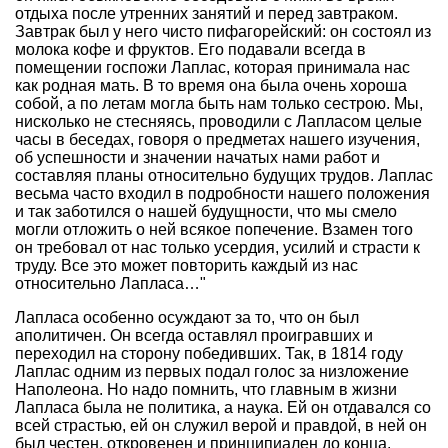
отдыха после утренних занятий и перед завтраком.
Завтрак был у него чисто пифагорейский: он состоял из
молока кофе и фруктов. Его подавали всегда в
помещении госпожи Лаплас, которая принимала нас
как родная мать. В то время она была очень хороша
собой, а по летам могла быть нам только сестрою. Мы,
нисколько не стесняясь, проводили с Лапласом целые
часы в беседах, говоря о предметах нашего изучения,
об успешности и значении начатых нами работ и
составляя планы относительно будущих трудов. Лаплас
весьма часто входил в подробности нашего положения
и так заботился о нашей будущности, что мы смело
могли отложить о ней всякое попечение. Взамен того
он требовал от нас только усердия, усилий и страсти к
труду. Все это может повторить каждый из нас
относительно Лапласа…"
Лапласа особенно осуждают за то, что он был
аполитичен. Он всегда оставлял проигравших и
переходил на сторону победивших. Так, в 1814 году
Лаплас одним из первых подал голос за низложение
Наполеона. Но надо помнить, что главным в жизни
Лапласа была не политика, а наука. Ей он отдавался со
всей страстью, ей он служил верой и правдой, в ней он
был честен, откровенен и принципиален до конца.