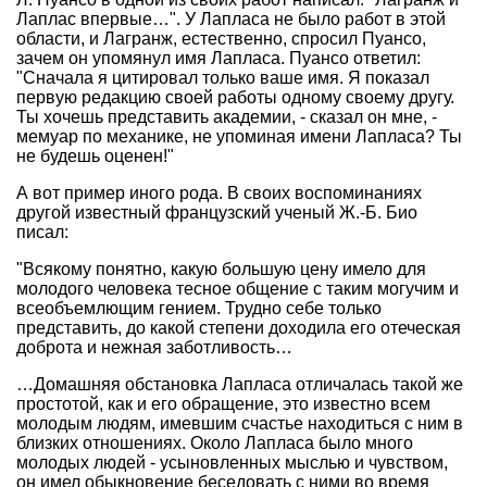
Лаплас впервые…". У Лапласа не было работ в этой
области, и Лагранж, естественно, спросил Пуансо,
зачем он упомянул имя Лапласа. Пуансо ответил:
"Сначала я цитировал только ваше имя. Я показал
первую редакцию своей работы одному своему другу.
Ты хочешь представить академии, - сказал он мне, -
мемуар по механике, не упоминая имени Лапласа? Ты
не будешь оценен!"
А вот пример иного рода. В своих воспоминаниях
другой известный французский ученый Ж.-Б. Био
писал:
"Всякому понятно, какую большую цену имело для
молодого человека тесное общение с таким могучим и
всеобъемлющим гением. Трудно себе только
представить, до какой степени доходила его отеческая
доброта и нежная заботливость…
…Домашняя обстановка Лапласа отличалась такой же
простотой, как и его обращение, это известно всем
молодым людям, имевшим счастье находиться с ним в
близких отношениях. Около Лапласа было много
молодых людей - усыновленных мыслью и чувством,
он имел обыкновение беседовать с ними во время