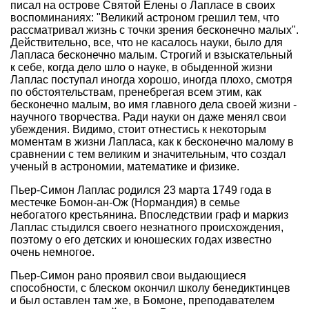
писал на острове Святой Елены о Лапласе в своих
воспоминаниях: "Великий астроном грешил тем, что
рассматривал жизнь с точки зрения бесконечно малых".
Действительно, все, что не касалось науки, было для
Лапласа бесконечно малым. Строгий и взыскательный
к себе, когда дело шло о науке, в обыденной жизни
Лаплас поступал иногда хорошо, иногда плохо, смотря
по обстоятельствам, пренебрегая всем этим, как
бесконечно малым, во имя главного дела своей жизни -
научного творчества. Ради науки он даже менял свои
убеждения. Видимо, стоит отнестись к некоторым
моментам в жизни Лапласа, как к бесконечно малому в
сравнении с тем великим и значительным, что создал
ученый в астрономии, математике и физике.
Пьер-Симон Лаплас родился 23 марта 1749 года в
местечке Бомон-ан-Ож (Нормандия) в семье
небогатого крестьянина. Впоследствии граф и маркиз
Лаплас стыдился своего незнатного происхождения,
поэтому о его детских и юношеских годах известно
очень немногое.
Пьер-Симон рано проявил свои выдающиеся
способности, с блеском окончил школу бенедиктинцев
и был оставлен там же, в Бомоне, преподавателем