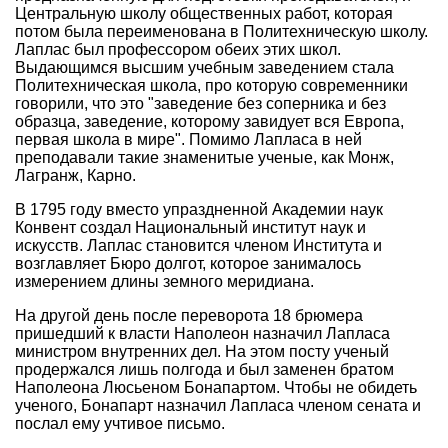
Центральную школу общественных работ, которая
потом была переименована в Политехническую школу.
Лаплас был профессором обеих этих школ.
Выдающимся высшим учебным заведением стала
Политехническая школа, про которую современники
говорили, что это "заведение без соперника и без
образца, заведение, которому завидует вся Европа,
первая школа в мире". Помимо Лапласа в ней
преподавали такие знаменитые ученые, как Монж,
Лагранж, Карно.
В 1795 году вместо упраздненной Академии наук
Конвент создал Национальный институт наук и
искусств. Лаплас становится членом Института и
возглавляет Бюро долгот, которое занималось
измерением длины земного меридиана.
На другой день после переворота 18 брюмера
пришедший к власти Наполеон назначил Лапласа
министром внутренних дел. На этом посту ученый
продержался лишь полгода и был заменен братом
Наполеона Люсьеном Бонапартом. Чтобы не обидеть
ученого, Бонапарт назначил Лапласа членом сената и
послал ему учтивое письмо.