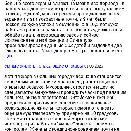
больше всего экраны влияют на мозг в два периода - в
раннем младенческом возрасте и перед поступлением
в школу. У детей, много времени проводивших перед
экранами в эти возрастные точки, в 9 лет были
несколько хуже успехи в обучении, а в 10,5 лет хуже
работала рабочая память - способность удерживать и
обрабатывать информацию здесь и сейчас.
Исследователи из Франции и Сингапура
проанализировали данные 502 детей и выделили два
ключевых этапа. У младенцев мозг развивается очень
...>>
Умные жилеты, спасающие от жары
01.08.2026
Летняя жара в больших городах все чаще становится
серьезным испытанием для людей, работающих на
открытом воздухе. Мусорщики, строители и другие
специалисты вынуждены проводить часы под палящим
солнцем, рискуя перегревом. Китайские инженеры
предложили практичное решение - специальные
охлаждающие жилеты, которые помогают снизить
ощущаемую температуру примерно на 10 градусов.
Пока мир страдает от сильной жары, китайские
инженеры разработали "умные" жилеты с климат-
контролем. Жилеты с кондиционированием почти не