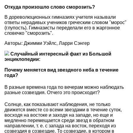
Откуда произошло слово сморозить?
В дореволюционных гимназиях учителя называли
ответы нерадивых учеников греческим словом "морос"
(глупость). Гимназисты переделали его в жаргонное
словечко "сморозить".
Авторы: Джимми Уэйлс, Ларри Сэнгер
Случайный интересный факт из Большой
энциклопедии:
Почему меняется вид звездного неба в течение
года?
В разные времена года по вечерам можно наблюдать
разные созвездия. Отчего это происходит?
Солнце, как показывают наблюдения, не только
движется вместе со всеми звездами в течение суток,
восходя на востоке и заходя на западе, но еще и
медленно перемещается среди звезд в обратном
направлении, т. е. с запада на восток, переходя из
созвездия в созвездие. То созвездие, в котором в