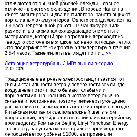
отличаются от обычной рабочей одежды. Главное
отличие - в системе охлаждения. В городе Нанкин в
жилет вмонтированы два вентилятора, работающих от
портативных аккумуляторов. Одного заряда хватает на
3-4 часа непрерывной работы. В Чанчжоу решили
разместить в карманах охлаждающие элементы с
материалом, который при нагревании переходит из
твердого состояния в жидкое, активно поглощая тепло.
Это поддерживает комфортную температуру в течение
2,5-4 часов. Такие жилеты выглядят почти
...>>
Летающие ветротурбины 3 МВт вышли в серию
31.07.2026
Традиционные ветряные электростанции зависят от
силы и стабильности ветра у поверхности земли, где
воздушные потоки часто бывают слабыми и
порывистыми. На больших высотах ветер обычно
сильнее и постояннее, поэтому инженеры уже давно
рассматривают возможность подъема турбин в воздух.
Китайская компания сделала важный шаг в этом
направлении, перейдя от испытаний к мелкосерийному
производству. Компания Beijing Linyi Yunchuan Energy
Technology запустила мелкосерийное производство
летающей ветротурбины S2000, а в провинции