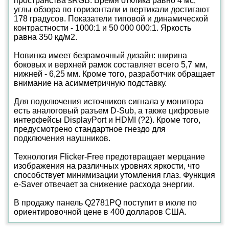
пространства sRGB. Время отклика равно 4 мс;
углы обзора по горизонтали и вертикали достигают
178 градусов. Показатели типовой и динамической
контрастности - 1000:1 и 50 000 000:1. Яркость
равна 350 кд/м2.
Новинка имеет безрамочный дизайн: ширина
боковых и верхней рамок составляет всего 5,7 мм,
нижней - 6,25 мм. Кроме того, разработчик обращает
внимание на асимметричную подставку.
Для подключения источников сигнала у монитора
есть аналоговый разъем D-Sub, а также цифровые
интерфейсы DisplayPort и HDMI (?2). Кроме того,
предусмотрено стандартное гнездо для
подключения наушников.
Технология Flicker-Free предотвращает мерцание
изображения на различных уровнях яркости, что
способствует минимизации утомления глаз. Функция
e-Saver отвечает за снижение расхода энергии.
В продажу панель Q2781PQ поступит в июле по
ориентировочной цене в 400 долларов США.