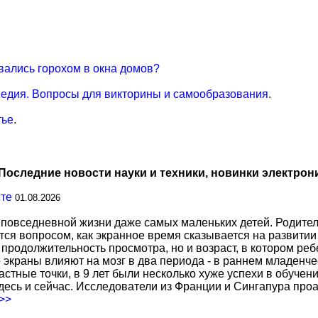
вались горохом в окна домов?
едия. Вопросы для викторины и самообразования
.
тье
.
Последние новости науки и техники, новинки электрон
сте
01.08.2026
повседневной жизни даже самых маленьких детей. Родител
тся вопросом, как экранное время сказывается на развитии
о продолжительность просмотра, но и возраст, в котором р
о экраны влияют на мозг в два периода - в раннем младенче
тные точки, в 9 лет были несколько хуже успехи в обучении
есь и сейчас. Исследователи из Франции и Сингапура про
.>>