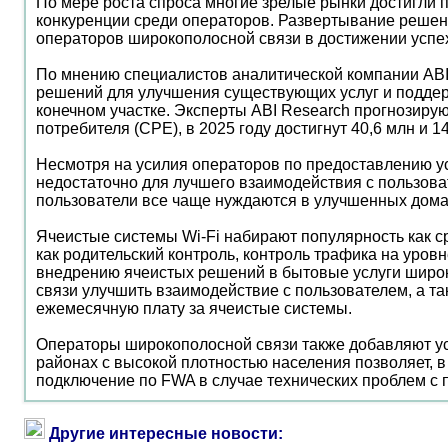
По мере роста спроса многие зрелые рынки достигли 
конкуренции среди операторов. Развертывание решени
операторов широкополосной связи в достижении успех
По мнению специалистов аналитической компании ABI 
решений для улучшения существующих услуг и поддер
конечном участке. Эксперты ABI Research прогнозирую
потребителя (CPE), в 2025 году достигнут 40,6 млн и 1
Несмотря на усилия операторов по предоставлению у
недостаточно для лучшего взаимодействия с пользоват
пользователи все чаще нуждаются в улучшенных домаш
Ячеистые системы Wi-Fi набирают популярность как с
как родительский контроль, контроль трафика на уров
внедрению ячеистых решений в бытовые услуги широ
связи улучшить взаимодействие с пользователем, а та
ежемесячную плату за ячеистые системы.
Операторы широкополосной связи также добавляют ус
районах с высокой плотностью населения позволяет, 
подключение по FWA в случае технических проблем с
Другие интересные новости: