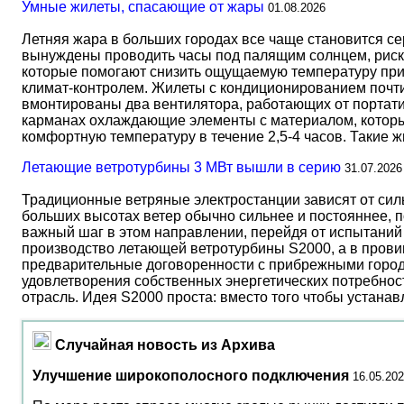
Умные жилеты, спасающие от жары
01.08.2026
Летняя жара в больших городах все чаще становится с
вынуждены проводить часы под палящим солнцем, риск
которые помогают снизить ощущаемую температуру прим
климат-контролем. Жилеты с кондиционированием почти 
вмонтированы два вентилятора, работающих от портати
карманах охлаждающие элементы с материалом, который
комфортную температуру в течение 2,5-4 часов. Такие 
Летающие ветротурбины 3 МВт вышли в серию
31.07.2026
Традиционные ветряные электростанции зависят от сил
больших высотах ветер обычно сильнее и постояннее, 
важный шаг в этом направлении, перейдя от испытаний 
производство летающей ветротурбины S2000, а в прови
предварительные договоренности с прибрежными город
удовлетворения собственных энергетических потребност
отрасль. Идея S2000 проста: вместо того чтобы устана
Случайная новость из Архива
Улучшение широкополосного подключения
16.05.20