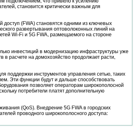
ым подключением, что привело к усилению
ателей, становится критически важным для
й доступ (FWA) становятся одними из ключевых
еского развертывания оптоволоконных линий на
сетей Wi-Fi и 5G FWA, размещаемого на стороне
олько инвестиций в модернизацию инфраструктуры уже
в в расчете на домохозяйство продолжает расти,
для поддержки инструментов управления сетью, таких
блем. Эти функции будут и дальше способствовать
борудования позволяет операторам широкополосной
оскольку потребители платят дополнительную
живания (QoS). Внедрение 5G FWA в городских
вателей проводного широкополосного доступа: