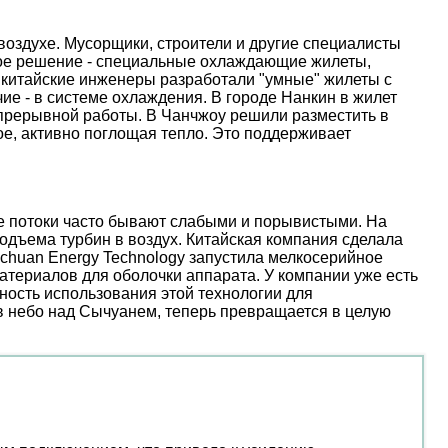
оздухе. Мусорщики, строители и другие специалисты
ое решение - специальные охлаждающие жилеты,
 китайские инженеры разработали "умные" жилеты с
е - в системе охлаждения. В городе Нанкин в жилет
епрерывной работы. В Чанчжоу решили разместить в
е, активно поглощая тепло. Это поддерживает
ые потоки часто бывают слабыми и порывистыми. На
дъема турбин в воздух. Китайская компания сделала
nchuan Energy Technology запустила мелкосерийное
атериалов для оболочки аппарата. У компании уже есть
ость использования этой технологии для
 в небо над Сычуанем, теперь превращается в целую