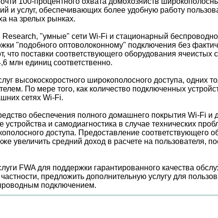
почти 100-процентного охвата домохозяйств широкополосн
й и услуг, обеспечивающих более удобную работу пользов
а на зрелых рынках.
Research, "умные" сети Wi-Fi и стационарный беспроводно
жки "подобного оптоволоконному" подключения без фактич
т, что поставки соответствующего оборудования ячеистых 
4,6 млн единиц соответственно.
слуг высокоскоростного широкополосного доступа, одних т
елем. По мере того, как количество подключенных устройст
них сетях Wi-Fi.
редство обеспечения полного домашнего покрытия Wi-Fi и 
не устройства и самодиагностика в случае технических про
кополосного доступа. Предоставление соответствующего о
кже увеличить средний доход в расчете на пользователя, п
луги FWA для поддержки гарантированного качества обслу
в частности, предложить дополнительную услугу для пользо
 проводным подключением.