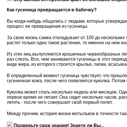
Как гусеница превращается в бабочку?
Вы когда-нибудь общались с людьми, которые утверждают
процесс ее превращения из гусеницы.
За свою жизнь самка откладывает от 100 до нескольких т
растет только одно такое растение, то именно на нем он
Из этих яиц вылупляются крошечные червеобразные личи
раз слезть. Все, чем занимаются гусеницы в этот период
виде жира, из которого строятся крылья, лапки, всасыва
В определенный момент гусеница чувствует, что пришло 
гусеничная кожа, после чего появляется куколка. Потом
Куколка может спать несколько недель или месяцев. Од
первое время не летает. Она сидит несколько часов, рас
лететь - после чего совершает свой первый полет.
Между прочим, история жизни мотыльков в точности така
Проверьте свои знания! Знаете ли Вы...