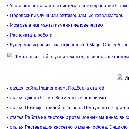
▪
Усовершенствованная система проектирования Conven
▪
Перовскиты улучшили автомобильные катализаторы
▪
Мозговые импланты изменят человечество
▪
Распечатать робота
▪
Кулер для игровых смартфонов Red Magic Cooler 5 Pro
Лента новостей науки и техники, новинок электроник
И
▪
раздел сайта Радиоприем. Подборка статей
▪
статья Джейн Остин. Знаменитые афоризмы
▪
статья Почему Галилей наблюдал Нептун, но не призн
▪
статья Работа на листовых ротационных машинах высо
▪
статья Реставрация кассетного магнитофона. Энцикло