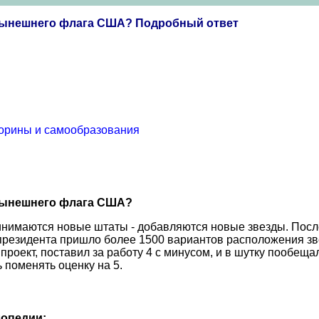
т нынешнего флага США? Подробный ответ
торины и самообразования
 нынешнего флага США?
инимаются новые штаты - добавляются новые звезды. После
президента пришло более 1500 вариантов расположения звез
 проект, поставил за работу 4 с минусом, и в шутку пообещ
ь поменять оценку на 5.
опедии: