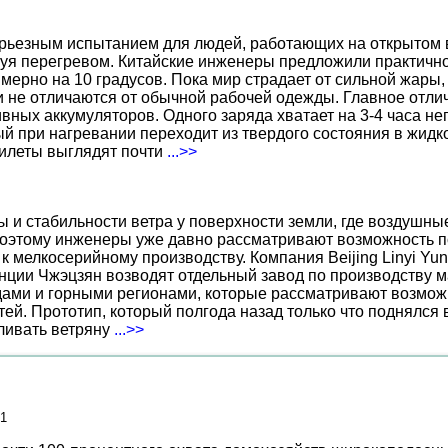
ерьезным испытанием для людей, работающих на открытом в
уя перегревом. Китайские инженеры предложили практичн
ерно на 10 градусов. Пока мир страдает от сильной жары,
не отличаются от обычной рабочей одежды. Главное отличи
вных аккумуляторов. Одного заряда хватает на 3-4 часа н
 при нагревании переходит из твердого состояния в жидко
жилеты выглядят почти
...>>
ы и стабильности ветра у поверхности земли, где воздушн
поэтому инженеры уже давно рассматривают возможность по
к мелкосерийному производству. Компания Beijing Linyi Yu
нции Чжэцзян возводят отдельный завод по производству м
ами и горными регионами, которые рассматривают возможн
ей. Прототип, который полгода назад только что поднялся
вливать ветряну
...>>
21