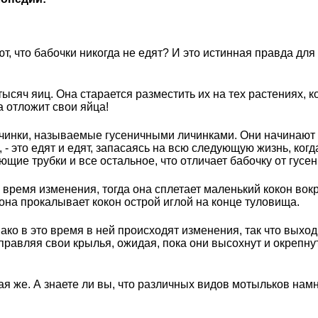
, что бабочки никогда не едят? И это истинная правда для
ысяч яиц. Она старается разместить их на тех растениях, к
а отложит свои яйца!
нки, называемые гусеничными личинками. Они начинают ест
, - это едят и едят, запасаясь на всю следующую жизнь, ко
ющие трубки и все остальное, что отличает бабочку от гусе
время изменения, тогда она сплетает маленький кокон вокр
 она прокалывает кокон острой иглой на конце туловища.
нако в это время в ней происходят изменения, так что вых
правляя свои крылья, ожидая, пока они высохнут и окрепнут
я же. А знаете ли вы, что различных видов мотыльков намн