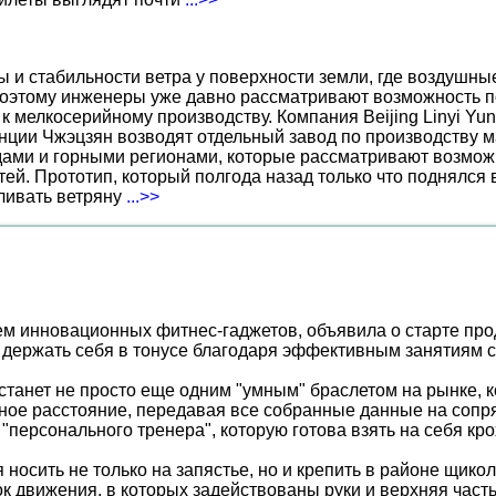
ы и стабильности ветра у поверхности земли, где воздушн
поэтому инженеры уже давно рассматривают возможность по
к мелкосерийному производству. Компания Beijing Linyi Yu
нции Чжэцзян возводят отдельный завод по производству м
ами и горными регионами, которые рассматривают возможн
ей. Прототип, который полгода назад только что поднялся
вливать ветряну
...>>
ем инновационных фитнес-гаджетов, объявила о старте п
м держать себя в тонусе благодаря эффективным занятиям 
станет не просто еще одним "умным" браслетом на рынке,
ное расстояние, передавая все собранные данные на сопр
ерсонального тренера", которую готова взять на себя кро
я носить не только на запястье, но и крепить в районе щи
движения, в которых задействованы руки и верхняя часть 