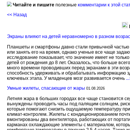
Читайте и пишите
полезные
комментарии к этой ста
<< Назад
Экраны влияют на детей неравномерно в разном возра
Планшеты и смартфоны давно стали привычной частью 
или занять его на время, однако ученые все чаще задаю
исследование показывает, что значение имеет не тольк
детей от рождения до 8 лет. Оказалось, что больше всег
много времени проводивших перед экранами в эти возрас
способность удерживать и обрабатывать информацию зд
ключевых этапа. У младенцев мозг развивается очень
..
Умные жилеты, спасающие от жары
01.08.2026
Летняя жара в больших городах все чаще становится с
вынуждены проводить часы под палящим солнцем, риск
которые помогают снизить ощущаемую температуру прим
климат-контролем. Жилеты с кондиционированием почти 
вмонтированы два вентилятора, работающих от портати
карманах охлаждающие элементы с материалом, который
комфортную температуру в течение 2,5-4 часов. Такие 