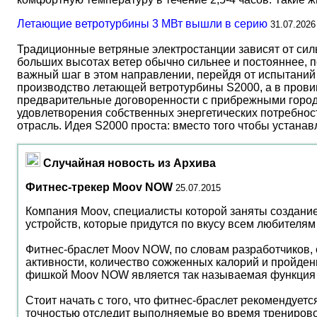
Летающие ветротурбины 3 МВт вышли в серию
31.07.2026
Традиционные ветряные электростанции зависят от сил
больших высотах ветер обычно сильнее и постояннее, 
важный шаг в этом направлении, перейдя от испытаний 
производство летающей ветротурбины S2000, а в прови
предварительные договоренности с прибрежными город
удовлетворения собственных энергетических потребност
отрасль. Идея S2000 проста: вместо того чтобы устана
Случайная новость из Архива
Фитнес-трекер Moov NOW
25.07.2015
Компания Moov, специалисты которой заняты создани
устройств, которые придутся по вкусу всем любителя
Фитнес-браслет Moov NOW, по словам разработчиков, 
активности, количество сожженных калорий и пройден
фишкой Moov NOW является так называемая функция "п
Стоит начать с того, что фитнес-браслет рекомендуетс
точностью отследит выполняемые во время тренировок 