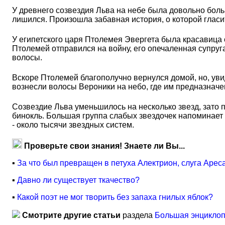
У древнего созвездия Льва на небе была довольно больш
лишился. Произошла забавная история, о которой глас
У египетского царя Птолемея Эвергета была красавица
Птолемей отправился на войну, его опечаленная супруг
волосы.
Вскоре Птолемей благополучно вернулся домой, но, увид
вознесли волосы Вероники на небо, где им предназначе
Созвездие Льва уменьшилось на несколько звезд, зато 
бинокль. Большая группа слабых звездочек напоминает 
- около тысячи звездных систем.
Проверьте свои знания! Знаете ли Вы...
▪
За что был превращен в петуха Алектрион, слуга Арес
▪
Давно ли существует ткачество?
▪
Какой поэт не мог творить без запаха гнилых яблок?
Смотрите другие статьи
раздела
Большая энциклоп