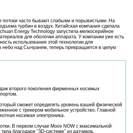
ые потоки часто бывают слабыми и порывистыми. На
дъема турбин в воздух. Китайская компания сделала
nchuan Energy Technology запустила мелкосерийное
атериалов для оболочки аппарата. У компании уже есть
ость использования этой технологии для
 в небо над Сычуанем, теперь превращается в целую
родаж второго поколения фирменных носимых
спортом.
 который сможет определять уровень вашей физической
яженное с трекером мобильное устройство. Главной
хотная носимая электроника.
колотки. В первом случае Moov NOW с максимальной
тела благодаря "3D-системе" из датчиков,