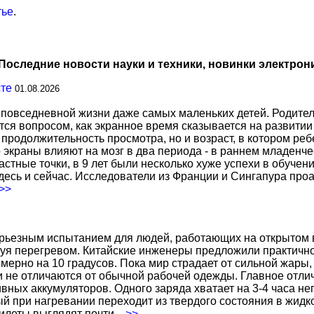
тье
.
Последние новости науки и техники, новинки электрон
сте
01.08.2026
повседневной жизни даже самых маленьких детей. Родител
тся вопросом, как экранное время сказывается на развитии
о продолжительность просмотра, но и возраст, в котором р
о экраны влияют на мозг в два периода - в раннем младенче
тные точки, в 9 лет были несколько хуже успехи в обучении
есь и сейчас. Исследователи из Франции и Сингапура про
.>>
ерьезным испытанием для людей, работающих на открытом в
уя перегревом. Китайские инженеры предложили практичн
ерно на 10 градусов. Пока мир страдает от сильной жары,
не отличаются от обычной рабочей одежды. Главное отличи
вных аккумуляторов. Одного заряда хватает на 3-4 часа н
 при нагревании переходит из твердого состояния в жидко
жилеты выглядят почти
...>>