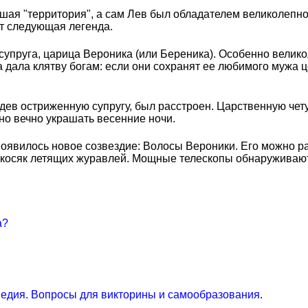
ая "территория", а сам Лев был обладателем великолепной 
ит следующая легенда.
 супруга, царица Вероника (или Береника). Особенно вели
а дала клятву богам: если они сохранят ее любимого мужа 
ев остриженную супругу, был расстроен. Царственную чету 
но вечно украшать весенние ночи.
появилось новое созвездие: Волосы Вероники. Его можно р
косяк летящих журавлей. Мощные телескопы обнаруживают в
а?
едия. Вопросы для викторины и самообразования
.