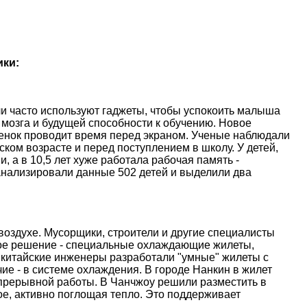
ики:
и часто используют гаджеты, чтобы успокоить малыша
 мозга и будущей способности к обучению. Новое
ебенок проводит время перед экраном. Ученые наблюдали
ском возрасте и перед поступлением в школу. У детей,
, а в 10,5 лет хуже работала рабочая память -
анализировали данные 502 детей и выделили два
оздухе. Мусорщики, строители и другие специалисты
ое решение - специальные охлаждающие жилеты,
 китайские инженеры разработали "умные" жилеты с
е - в системе охлаждения. В городе Нанкин в жилет
епрерывной работы. В Чанчжоу решили разместить в
е, активно поглощая тепло. Это поддерживает