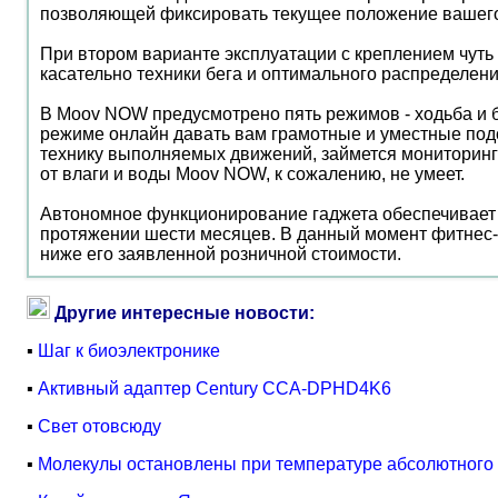
позволяющей фиксировать текущее положение вашего
При втором варианте эксплуатации с креплением чут
касательно техники бега и оптимального распределения
В Moov NOW предусмотрено пять режимов - ходьба и бе
режиме онлайн давать вам грамотные и уместные подс
технику выполняемых движений, займется мониторинго
от влаги и воды Moov NOW, к сожалению, не умеет.
Автономное функционирование гаджета обеспечивает н
протяжении шести месяцев. В данный момент фитнес-т
ниже его заявленной розничной стоимости.
Другие интересные новости:
▪
Шаг к биоэлектронике
▪
Активный адаптер Century CCA-DPHD4K6
▪
Свет отовсюду
▪
Молекулы остановлены при температуре абсолютного