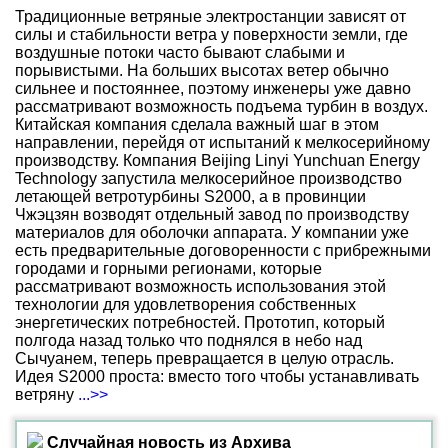
Традиционные ветряные электростанции зависят от
силы и стабильности ветра у поверхности земли, где
воздушные потоки часто бывают слабыми и
порывистыми. На больших высотах ветер обычно
сильнее и постояннее, поэтому инженеры уже давно
рассматривают возможность подъема турбин в воздух.
Китайская компания сделала важный шаг в этом
направлении, перейдя от испытаний к мелкосерийному
производству. Компания Beijing Linyi Yunchuan Energy
Technology запустила мелкосерийное производство
летающей ветротурбины S2000, а в провинции
Чжэцзян возводят отдельный завод по производству
материалов для оболочки аппарата. У компании уже
есть предварительные договоренности с прибрежными
городами и горными регионами, которые
рассматривают возможность использования этой
технологии для удовлетворения собственных
энергетических потребностей. Прототип, который
полгода назад только что поднялся в небо над
Сычуанем, теперь превращается в целую отрасль.
Идея S2000 проста: вместо того чтобы устанавливать
ветряну
...>>
Случайная новость из Архива