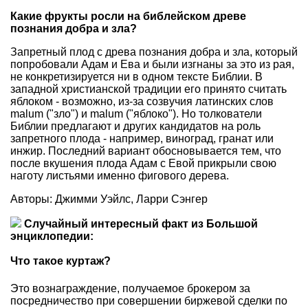
Какие фрукты росли на библейском древе
познания добра и зла?
Запретный плод с древа познания добра и зла, который
попробовали Адам и Ева и были изгнаны за это из рая,
не конкретизируется ни в одном тексте Библии. В
западной христианской традиции его принято считать
яблоком - возможно, из-за созвучия латинских слов
malum ("зло") и malum ("яблоко"). Но толкователи
Библии предлагают и других кандидатов на роль
запретного плода - например, виноград, гранат или
инжир. Последний вариант обосновывается тем, что
после вкушения плода Адам с Евой прикрыли свою
наготу листьями именно фигового дерева.
Авторы: Джимми Уэйлс, Ларри Сэнгер
Случайный интересный факт из Большой
энциклопедии:
Что такое куртаж?
Это вознаграждение, получаемое брокером за
посредничество при совершении биржевой сделки по