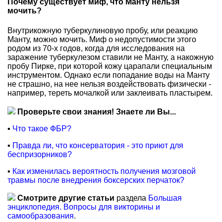
Почему существует миф, что Манту нельзя
мочить?
Внутрикожную туберкулиновую пробу, или реакцию
Манту, можно мочить. Миф о недопустимости этого
родом из 70-х годов, когда для исследования на
заражение туберкулезом ставили не Манту, а накожную
пробу Пирке, при которой кожу царапали специальным
инструментом. Однако если попадание воды на Манту
не страшно, на нее нельзя воздействовать физически -
например, тереть мочалкой или заклеивать пластырем.
Проверьте свои знания! Знаете ли Вы...
▪
Что такое ФБР?
▪
Правда ли, что консерватория - это приют для
беспризорников?
▪
Как изменилась вероятность получения мозговой
травмы после внедрения боксерских перчаток?
Смотрите другие статьи
раздела
Большая
энциклопедия. Вопросы для викторины и
самообразования
.