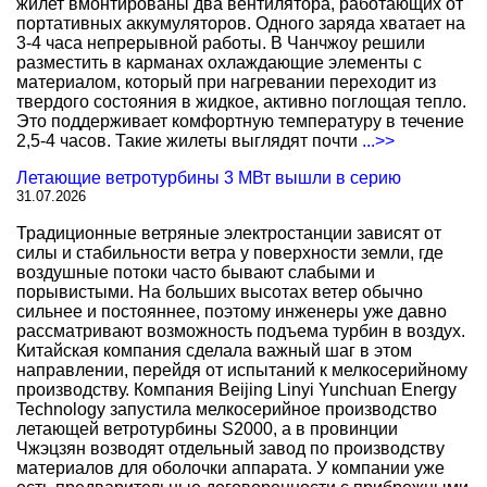
жилет вмонтированы два вентилятора, работающих от
портативных аккумуляторов. Одного заряда хватает на
3-4 часа непрерывной работы. В Чанчжоу решили
разместить в карманах охлаждающие элементы с
материалом, который при нагревании переходит из
твердого состояния в жидкое, активно поглощая тепло.
Это поддерживает комфортную температуру в течение
2,5-4 часов. Такие жилеты выглядят почти
...>>
Летающие ветротурбины 3 МВт вышли в серию
31.07.2026
Традиционные ветряные электростанции зависят от
силы и стабильности ветра у поверхности земли, где
воздушные потоки часто бывают слабыми и
порывистыми. На больших высотах ветер обычно
сильнее и постояннее, поэтому инженеры уже давно
рассматривают возможность подъема турбин в воздух.
Китайская компания сделала важный шаг в этом
направлении, перейдя от испытаний к мелкосерийному
производству. Компания Beijing Linyi Yunchuan Energy
Technology запустила мелкосерийное производство
летающей ветротурбины S2000, а в провинции
Чжэцзян возводят отдельный завод по производству
материалов для оболочки аппарата. У компании уже