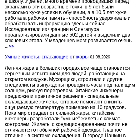
в школу. У детей, много времени проводивших перед
экранами в эти возрастные точки, в 9 лет были
несколько хуже успехи в обучении, а в 10,5 лет хуже
работала рабочая память - способность удерживать и
обрабатывать информацию здесь и сейчас.
Исследователи из Франции и Сингапура
проанализировали данные 502 детей и выделили два
ключевых этапа. У младенцев мозг развивается очень
...>>
Умные жилеты, спасающие от жары
01.08.2026
Летняя жара в больших городах все чаще становится
серьезным испытанием для людей, работающих на
открытом воздухе. Мусорщики, строители и другие
специалисты вынуждены проводить часы под палящим
солнцем, рискуя перегревом. Китайские инженеры
предложили практичное решение - специальные
охлаждающие жилеты, которые помогают снизить
ощущаемую температуру примерно на 10 градусов.
Пока мир страдает от сильной жары, китайские
инженеры разработали "умные" жилеты с климат-
контролем. Жилеты с кондиционированием почти не
отличаются от обычной рабочей одежды. Главное
отличие - в системе охлаждения. В городе Нанкин в