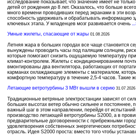
исследование показывает, что значение имеет не тольк
детей от рождения до 8 лет. Оказалось, что больше всег
много времени проводивших перед экранами в эти возрас
способность удерживать и обрабатывать информацию зд
ключевых этапа. У младенцев мозг развивается очень
..
Умные жилеты, спасающие от жары
01.08.2026
Летняя жара в больших городах все чаще становится с
вынуждены проводить часы под палящим солнцем, риск
которые помогают снизить ощущаемую температуру прим
климат-контролем. Жилеты с кондиционированием почти 
вмонтированы два вентилятора, работающих от портати
карманах охлаждающие элементы с материалом, который
комфортную температуру в течение 2,5-4 часов. Такие 
Летающие ветротурбины 3 МВт вышли в серию
31.07.2026
Традиционные ветряные электростанции зависят от сил
больших высотах ветер обычно сильнее и постояннее, 
важный шаг в этом направлении, перейдя от испытаний 
производство летающей ветротурбины S2000, а в прови
предварительные договоренности с прибрежными город
удовлетворения собственных энергетических потребност
отрасль. Идея S2000 проста: вместо того чтобы устана