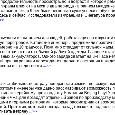
о продолжительность просмотра, но и возраст, в котором р
о экраны влияют на мозг в два периода - в раннем младенче
тные точки, в 9 лет были несколько хуже успехи в обучении
есь и сейчас. Исследователи из Франции и Сингапура про
.>>
ерьезным испытанием для людей, работающих на открытом в
уя перегревом. Китайские инженеры предложили практичн
ерно на 10 градусов. Пока мир страдает от сильной жары,
не отличаются от обычной рабочей одежды. Главное отличи
вных аккумуляторов. Одного заряда хватает на 3-4 часа н
 при нагревании переходит из твердого состояния в жидко
жилеты выглядят почти
...>>
ы и стабильности ветра у поверхности земли, где воздушн
поэтому инженеры уже давно рассматривают возможность по
к мелкосерийному производству. Компания Beijing Linyi Yu
нции Чжэцзян возводят отдельный завод по производству м
ами и горными регионами, которые рассматривают возможн
ей. Прототип, который полгода назад только что поднялся
вливать ветряну
...>>