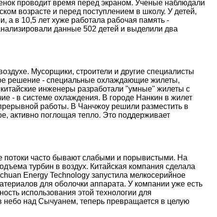
ебенок проводит время перед экраном. Ученые наблюдали
ском возрасте и перед поступлением в школу. У детей,
, а в 10,5 лет хуже работала рабочая память -
анализировали данные 502 детей и выделили два
оздухе. Мусорщики, строители и другие специалисты
ое решение - специальные охлаждающие жилеты,
 китайские инженеры разработали "умные" жилеты с
е - в системе охлаждения. В городе Нанкин в жилет
епрерывной работы. В Чанчжоу решили разместить в
е, активно поглощая тепло. Это поддерживает
ые потоки часто бывают слабыми и порывистыми. На
дъема турбин в воздух. Китайская компания сделала
nchuan Energy Technology запустила мелкосерийное
атериалов для оболочки аппарата. У компании уже есть
ость использования этой технологии для
 в небо над Сычуанем, теперь превращается в целую