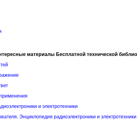
и
нтересные материалы Бесплатной технической библио
атей
ыражение
твет
 применения
диоэлектроники и электротехники
ователя. Энциклопедия радиоэлектроники и электротехники