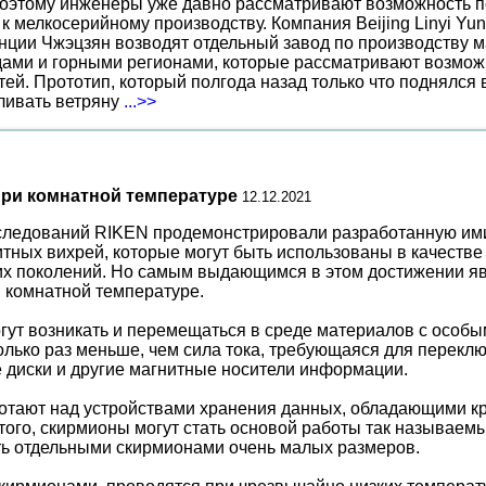
поэтому инженеры уже давно рассматривают возможность по
к мелкосерийному производству. Компания Beijing Linyi Yu
нции Чжэцзян возводят отдельный завод по производству м
ами и горными регионами, которые рассматривают возможн
ей. Прототип, который полгода назад только что поднялся
вливать ветряну
...>>
ри комнатной температуре
12.12.2021
исследований RIKEN продемонстрировали разработанную им
тных вихрей, которые могут быть использованы в качеств
х поколений. Но самым выдающимся в этом достижении явл
 комнатной температуре.
огут возникать и перемещаться в среде материалов с особ
есколько раз меньше, чем сила тока, требующаяся для пере
 диски и другие магнитные носители информации.
ботают над устройствами хранения данных, обладающими к
ого, скирмионы могут стать основой работы так называемы
ть отдельными скирмионами очень малых размеров.