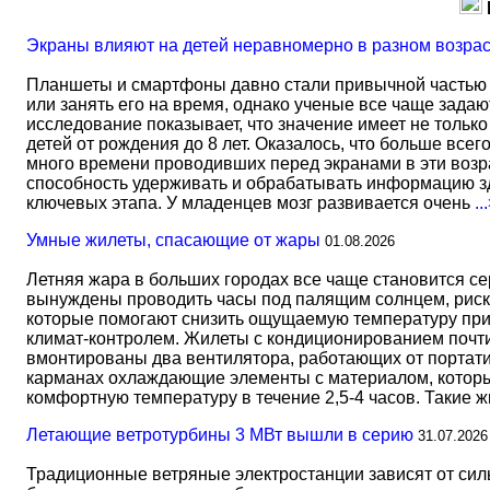
Экраны влияют на детей неравномерно в разном возра
Планшеты и смартфоны давно стали привычной частью 
или занять его на время, однако ученые все чаще задаю
исследование показывает, что значение имеет не тольк
детей от рождения до 8 лет. Оказалось, что больше всег
много времени проводивших перед экранами в эти возрас
способность удерживать и обрабатывать информацию зд
ключевых этапа. У младенцев мозг развивается очень
..
Умные жилеты, спасающие от жары
01.08.2026
Летняя жара в больших городах все чаще становится с
вынуждены проводить часы под палящим солнцем, риск
которые помогают снизить ощущаемую температуру прим
климат-контролем. Жилеты с кондиционированием почти 
вмонтированы два вентилятора, работающих от портати
карманах охлаждающие элементы с материалом, который
комфортную температуру в течение 2,5-4 часов. Такие 
Летающие ветротурбины 3 МВт вышли в серию
31.07.2026
Традиционные ветряные электростанции зависят от сил