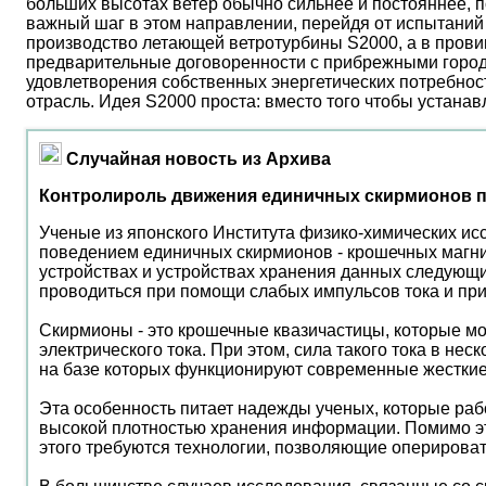
больших высотах ветер обычно сильнее и постояннее, 
важный шаг в этом направлении, перейдя от испытаний 
производство летающей ветротурбины S2000, а в прови
предварительные договоренности с прибрежными город
удовлетворения собственных энергетических потребност
отрасль. Идея S2000 проста: вместо того чтобы устана
Случайная новость из Архива
Контролироль движения единичных скирмионов п
Ученые из японского Института физико-химических 
поведением единичных скирмионов - крошечных магни
устройствах и устройствах хранения данных следующи
проводиться при помощи слабых импульсов тока и при
Скирмионы - это крошечные квазичастицы, которые м
электрического тока. При этом, сила такого тока в н
на базе которых функционируют современные жесткие
Эта особенность питает надежды ученых, которые ра
высокой плотностью хранения информации. Помимо эт
этого требуются технологии, позволяющие оперирова