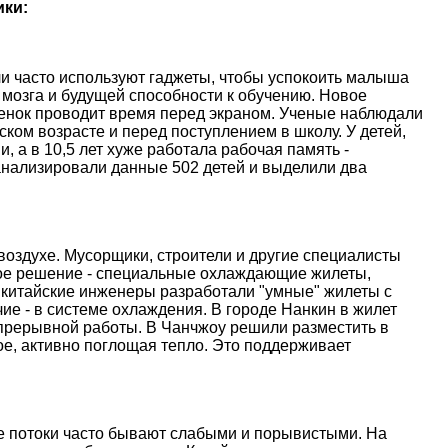
ики:
и часто используют гаджеты, чтобы успокоить малыша
 мозга и будущей способности к обучению. Новое
ебенок проводит время перед экраном. Ученые наблюдали
ском возрасте и перед поступлением в школу. У детей,
, а в 10,5 лет хуже работала рабочая память -
анализировали данные 502 детей и выделили два
оздухе. Мусорщики, строители и другие специалисты
ое решение - специальные охлаждающие жилеты,
 китайские инженеры разработали "умные" жилеты с
е - в системе охлаждения. В городе Нанкин в жилет
епрерывной работы. В Чанчжоу решили разместить в
е, активно поглощая тепло. Это поддерживает
ые потоки часто бывают слабыми и порывистыми. На