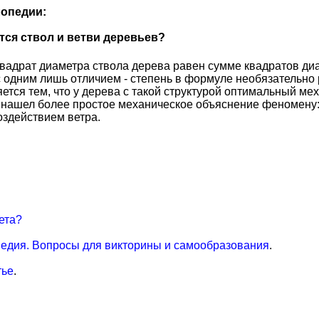
опедии:
ся ствол и ветви деревьев?
квадрат диаметра ствола дерева равен сумме квадратов ди
одним лишь отличием - степень в формуле необязательно рав
яется тем, что у дерева с такой структурой оптимальный м
 нашел более простое механическое объяснение феномену: 
оздействием ветра.
ета?
едия. Вопросы для викторины и самообразования
.
тье
.