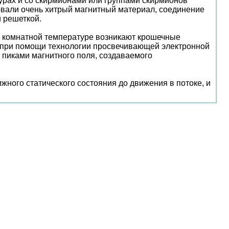
урах и со скирмионами или группами скирмионов
овали очень хитрый магнитный материал, соединение
й решеткой.
ри комнатной температуре возникают крошечные
ь при помощи технологии просвечивающей электронной
и пиками магнитного поля, создаваемого
ного статического состояния до движения в потоке, и