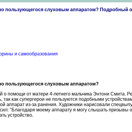
янно пользующегося слуховым аппаратом? Подробный 
торины и самообразования
янно пользующегося слуховым аппаратом?
й о помощи от матери 4-летнего мальчика Энтони Смита. Ре
ть, так как супергерои не пользуются подобными устройства
вой аппарат из-за ранения. Художники нарисовали спецвып
сил: "Благодаря моему аппарату я могу слышать призывы о п
ать устройство.