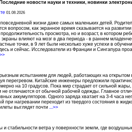
Последние новости науки и техники, новинки электрон
сте
01.08.2026
повседневной жизни даже самых маленьких детей. Родител
тся вопросом, как экранное время сказывается на развитии
о продолжительность просмотра, но и возраст, в котором р
о экраны влияют на мозг в два периода - в раннем младенче
тные точки, в 9 лет были несколько хуже успехи в обучении
есь и сейчас. Исследователи из Франции и Сингапура про
.>>
ерьезным испытанием для людей, работающих на открытом в
уя перегревом. Китайские инженеры предложили практичн
ерно на 10 градусов. Пока мир страдает от сильной жары,
не отличаются от обычной рабочей одежды. Главное отличи
вных аккумуляторов. Одного заряда хватает на 3-4 часа н
 при нагревании переходит из твердого состояния в жидко
жилеты выглядят почти
...>>
ы и стабильности ветра у поверхности земли, где воздушн