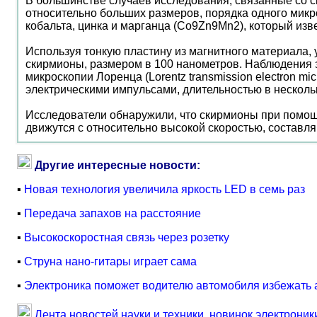
В большинстве случаев исследования, связанные со с
относительно больших размеров, порядка одного микр
кобальта, цинка и марганца (Co9Zn9Mn2), который изв
Используя тонкую пластину из магнитного материала,
скирмионы, размером в 100 нанометров. Наблюдения 
микроскопии Лоренца (Lorentz transmission electron 
электрическими импульсами, длительностью в несколь
Исследователи обнаружили, что скирмионы при помощи
движутся с относительно высокой скоростью, составля
Другие интересные новости:
▪
Новая технология увеличила яркость LED в семь раз
▪
Передача запахов на расстояние
▪
Высокоскоростная связь через розетку
▪
Струна нано-гитары играет сама
▪
Электроника поможет водителю автомобиля избежать 
Лента новостей науки и техники, новинок электроник