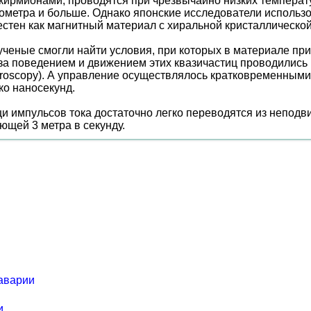
кирмионами, проводятся при чрезвычайно низких температ
ометра и больше. Однако японские исследователи использ
естен как магнитный материал с хиральной кристаллическо
 ученые смогли найти условия, при которых в материале п
за поведением и движением этих квазичастиц проводилис
microscopy). А управление осуществлялось кратковременным
ко наносекунд.
 импульсов тока достаточно легко переводятся из неподвиж
ющей 3 метра в секунду.
аварии
и