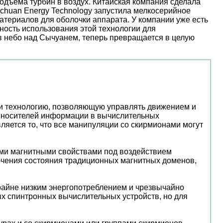
дъема турбин в воздух. Китайская компания сделала
nchuan Energy Technology запустила мелкосерийное
атериалов для оболочки аппарата. У компании уже есть
ость использования этой технологии для
 в небо над Сычуанем, теперь превращается в целую
и технологию, позволяющую управлять движением и
е носителей информации в вычислительных
яется то, что все манипуляции со скирмионами могут
ыми магнитными свойствами под воздействием
ключения состояния традиционных магнитных доменов,
райне низким энергопотреблением и чрезвычайно
х спинтронных вычислительных устройств, но для